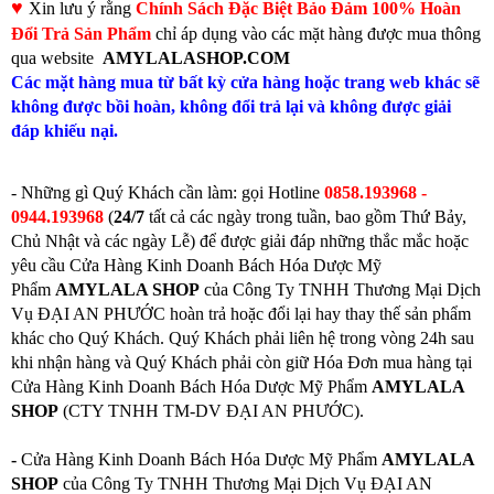
♥
Xin lưu ý rằng
Chính Sách Đặc Biệt Bảo Đảm 100% Hoàn
Đổi Trả Sản Phẩm
chỉ áp dụng vào các mặt hàng được mua thông
qua website
AMYLALASHOP.COM
Các mặt hàng mua từ bất kỳ cửa hàng hoặc trang web khác sẽ
không được bồi hoàn, không đổi trả lại và không được giải
đáp khiếu nại.
- Những gì Quý Khách cần làm: gọi
Hotline
0858.193968 -
0944.193968
(
24/7
tất cả các ngày trong tuần, bao gồm Thứ Bảy,
Chủ Nhật và các ngày Lễ) để được giải đáp những thắc mắc hoặc
yêu cầu Cửa Hàng Kinh Doanh Bách Hóa Dược Mỹ
Phẩm
AMYLALA SHOP
của Công Ty TNHH Thương Mại Dịch
Vụ ĐẠI AN PHƯỚC hoàn trả hoặc đổi lại hay thay thế sản phẩm
khác cho Quý Khách. Quý Khách phải liên hệ trong vòng 24h sau
khi nhận hàng và Quý Khách phải còn giữ Hóa Đơn mua hàng tại
Cửa Hàng Kinh Doanh Bách Hóa Dược Mỹ Phẩm
AMYLALA
SHOP
(CTY TNHH TM-DV ĐẠI AN PHƯỚC).
-
Cửa Hàng Kinh Doanh Bách Hóa Dược Mỹ Phẩm
AMYLALA
SHOP
của Công Ty TNHH Thương Mại Dịch Vụ ĐẠI AN