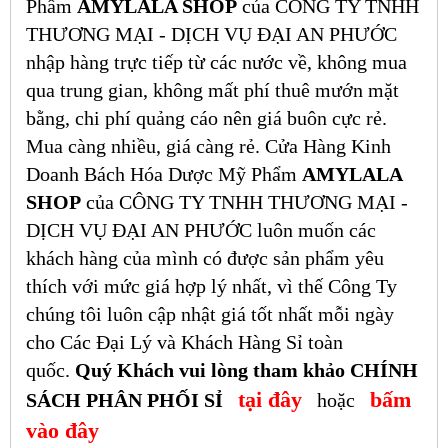
Phẩm
AMYLALA SHOP
của CÔNG TY TNHH
THƯƠNG MẠI - DỊCH VỤ ĐẠI AN PHƯỚC
nhập hàng trực tiếp từ các nước về, không mua
qua trung gian, không mất phí thuê mướn mặt
bằng, chi phí quảng cáo nên giá buôn cực rẻ.
Mua càng nhiều, giá càng rẻ. Cửa Hàng Kinh
Doanh Bách Hóa Dược Mỹ Phẩm
AMYLALA
SHOP
của CÔNG TY TNHH THƯƠNG MẠI -
DỊCH VỤ ĐẠI AN PHƯỚC luôn muốn các
khách hàng của mình có được sản phẩm yêu
thích với mức giá hợp lý nhất, vì thế Công Ty
chúng tôi luôn cập nhật giá tốt nhất mỗi ngày
cho Các Đại Lý và Khách Hàng Sỉ toàn
quốc.
Quý Khách vui lòng tham khảo CHÍNH
tại đây
bấm
SÁCH PHÂN PHỐI SỈ
hoặc
vào đây