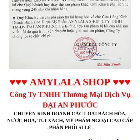
♥♥♥
AMYLALA SHOP
♥♥♥
Công Ty TNHH Thương Mại Dịch Vụ
ĐẠI AN PHƯỚC
CHUYÊN KINH DOANH CÁC LOẠI BÁCH HÓA,
NƯỚC HOA, TÚI XÁCH, MỸ PHẨM NGOẠI CAO CẤP
- PHÂN PHỐI SỈ LẺ -