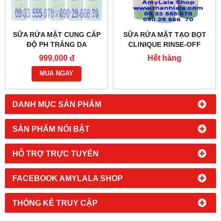
SỮA RỬA MẶT CUNG CẤP
SỮA RỬA MẶT TẠO BỌT
ĐỘ PH TRẮNG DA
CLINIQUE RINSE-OFF
PHISODERM® DEEP CLEAN
FOAMING 15ML -
999,000 đ
Hết hàng
CREAM 177ML -
0902966670 - 0933555070
0933555070 - 0902966670
MUA NGAY
DANH MỤC SẢN PHẨM
SẢN PHẨM NỔI BẬT
HỖ TRỢ TRỰC TUYẾN
FACEBOOK AMYLALA SHOP
THỐNG KÊ TRUY CẬP