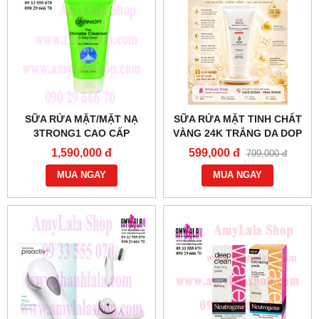
SỮA RỬA MẶT/MẶT NẠ
SỮA RỬA MẶT TINH CHẤT
3TRONG1 CAO CẤP
VÀNG 24K TRẮNG DA DOP
GARNIER THE ULTIMATE
LASCAD® NANO GOLD
1,590,000 đ
599,000 đ
799,000 đ
CLEANSER 3-WAY CLEAN
GLUTATHIONE 270ML -
150ML - 0933555070 :
MUA NGAY
0858193968 - 0944193968 -
MUA NGAY
AMYLALASHOP.COM -