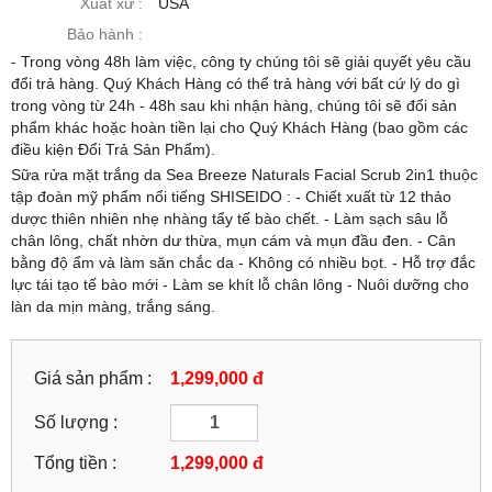
Xuất xứ :
USA
Bảo hành :
- Trong vòng 48h làm việc, công ty chúng tôi sẽ giải quyết yêu cầu
đổi trả hàng. Quý Khách Hàng có thể trả hàng với bất cứ lý do gì
trong vòng từ 24h - 48h sau khi nhận hàng, chúng tôi sẽ đổi sản
phẩm khác hoặc hoàn tiền lại cho Quý Khách Hàng (bao gồm các
điều kiện Đổi Trả Sản Phẩm).
Sữa rửa mặt trắng da Sea Breeze Naturals Facial Scrub 2in1 thuộc
tập đoàn mỹ phẩm nổi tiếng SHISEIDO : - Chiết xuất từ 12 thảo
dược thiên nhiên nhẹ nhàng tẩy tế bào chết. - Làm sạch sâu lỗ
chân lông, chất nhờn dư thừa, mụn cám và mụn đầu đen. - Cân
bằng độ ẩm và làm săn chắc da - Không có nhiều bọt. - Hỗ trợ đắc
lực tái tạo tế bào mới - Làm se khít lỗ chân lông - Nuôi dưỡng cho
làn da mịn màng, trắng sáng.
Giá sản phẩm :
1,299,000 đ
Số lượng :
Tổng tiền :
1,299,000
đ