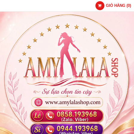
GIỎ HÀNG
(
0
)