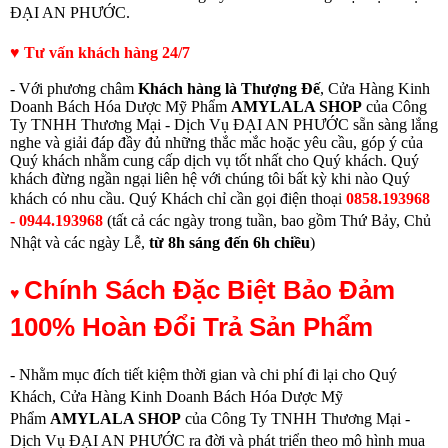
ĐẠI AN PHƯỚC.
♥ Tư vấn khách hàng 24/7
- Với phương châm
Khách hàng là Thượng Đế
, Cửa Hàng Kinh
Doanh Bách Hóa Dược Mỹ Phẩm
AMYLALA SHOP
của Công
Ty TNHH Thương Mại - Dịch Vụ ĐẠI AN PHƯỚC sẵn sàng lắng
nghe và giải đáp đầy đủ những thắc mắc hoặc yêu cầu, góp ý của
Quý khách nhằm cung cấp dịch vụ tốt nhất cho Quý khách. Quý
khách đừng ngần ngại liên hệ với chúng tôi bất kỳ khi nào Quý
khách có nhu cầu.
Quý Khách chỉ cần gọi điện thoạ
i
0858.193968
- 0944.193968
(
tất cả các ngày trong tuần, bao gồm Thứ Bảy, Chủ
Nhật và các ngày Lễ,
từ
8h sáng đến 6h chiều
)
Chính Sách Đặc Biệt Bảo Đảm
♥
100% Hoàn Đổi Trả Sản Phẩm
- Nhằm mục đích tiết kiệm thời gian và chi phí đi lại cho Quý
Khách, Cửa Hàng Kinh Doanh Bách Hóa Dược Mỹ
Phẩm
AMYLALA SHOP
của Công Ty TNHH Thương Mại -
Dịch Vụ ĐẠI AN PHƯỚC ra đời và phát triển theo mô hình mua