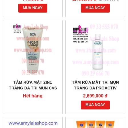
SPEED POWER CLEANSER
TRẮNG DA - 0858193968 -
- 0902966670 - 0933555070
MUA NGAY
0944193968 -
MUA NGAY
:
AMYLALASHOP.COM -
TẮM RỬA MẶT 2IN1
TẮM RỬA MẶT TRỊ MỤN
TRẮNG DA TRỊ MỤN CVS
TRẮNG DA PROACTIV
APRICOT SCRUB BLEMISH
SOLUTION DEEP
Hết hàng
2,699,000 đ
& BLACKHEAD CONTROL -
CLEANSING WASH 2IN1
0933555070 -
FACE BODY 240ML -
MUA NGAY
0933555070