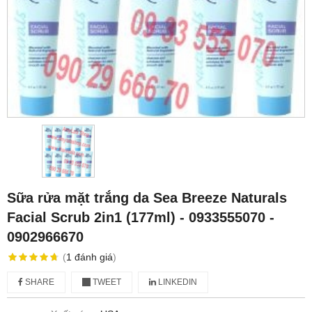
Sữa rửa mặt trắng da Sea Breeze Naturals
Facial Scrub 2in1 (177ml) - 0933555070 -
0902966670
(
1
đánh giá
)
SHARE
TWEET
LINKEDIN