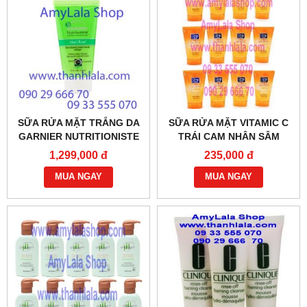
SỮA RỬA MẶT TRẮNG DA
SỮA RỬA MẶT VITAMIC C
GARNIER NUTRITIONISTE
TRÁI CAM NHÂN SÂM
MICROBEAD CREAM
MORNING BURST FACIAL
1,299,000 đ
235,000 đ
SCRUB 150ML -
SCRUB BURSTING BEADS
0933555070 - 0902966670 -
MUA NGAY
29G - 0933555070 :
MUA NGAY