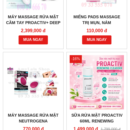
MÁY MASSAGE RỬA MẶT
MIẾNG PADS MASSAGE
CẦM TAY PROACTIV+ DEEP
TRỊ MỤN, NÁM
CLEANSING BRUSH -
NEUTROGENA
2,399,000 đ
110,000 đ
0933555070 - 0902966670 -
7MIẾNG/HỘP - 0902966670
MUA NGAY
- 0933555070 -
MUA NGAY
THANHLALA.COM:
-16%
MÁY MASSAGE RỬA MẶT
SỮA RỬA MẶT PROACTIV
NEUTROGENA
60ML RENEWING
WAVE®SONIC DUO 2
CLEANSER TRỊ MỤN
770,000 đ
1,499,000 đ
1,799,000 đ