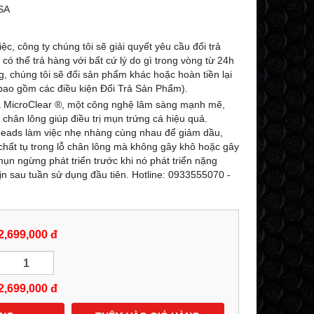
-27%
-25%
SA
ệc, công ty chúng tôi sẽ giải quyết yêu cầu đổi trả
ó thể trả hàng với bất cứ lý do gì trong vòng từ 24h
g, chúng tôi sẽ đổi sản phẩm khác hoặc hoàn tiền lại
ao gồm các điều kiện Đổi Trả Sản Phẩm).
há MicroClear ®, một công nghệ lâm sàng mạnh mẽ,
 chân lông giúp điều trị mụn trứng cá hiệu quả.
beads làm việc nhẹ nhàng cùng nhau để giảm dầu,
 chất tụ trong lỗ chân lông mà không gây khô hoặc gây
mụn ngừng phát triển trước khi nó phát triển nặng
n sau tuần sử dụng đầu tiên. Hotline: 0933555070 -
KEM (LOTION DẠNG NÉN) DƯỠNG
SỮA RỬA MẶT TIN
TRẮNG TOÀN THÂN DOP LASCAD
24K TRẮNG DA D
ULTRA WHITE NANO GOLD
NANO GOLD GLUTATH
8
GLUTATHIONE 180G - 0858193968 -
0858193968 - 09
2,699,000 đ
0944193968 -
AMYLALASHOP
529,000 đ
599,000 đ
729,000 đ
7
2,699,000
đ
MUA NGAY
MUA NG