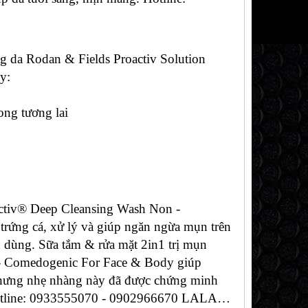
g da Rodan & Fields Proactiv Solution
y:
ong tương lai
activ® Deep Cleansing Wash Non -
trứng cá, xử lý và giúp ngăn ngừa mụn trên
ên dùng. Sữa tắm & rửa mặt 2in1 trị mụn
 - Comedogenic For Face & Body giúp
nhưng nhẹ nhàng này đã được chứng minh
 Hotline: 0933555070 - 0902966670 LALA…