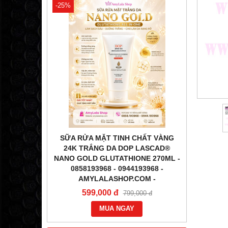
-25%
-31%
ÉN) DƯỠNG
SỮA RỬA MẶT TINH CHẤT VÀNG
TINH
OP LASCAD
24K TRẮNG DA DOP LASCAD®
LA
O GOLD
NANO GOLD GLUTATHIONE 270ML -
GLUTATH
58193968 -
0858193968 - 0944193968 -
0858
-
AMYLALASHOP.COM -
1,2
599,000 đ
000 đ
799,000 đ
MUA NGAY