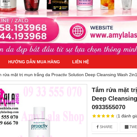
HƯỚNG DẪN MUA HÀNG
LIÊN HỆ
 rửa mặt trị mụn trắng da Proactiv Solution Deep Cleansing Wash 2i
Tắm rửa mặt trị
Deep Cleansing
0933555070
(
1
đánh gi
SHARE
TWE