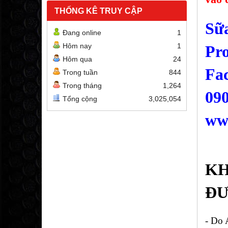
THỐNG KÊ TRUY CẬP
Sữa
Đang online
1
Hôm nay
1
Pr
Hôm qua
24
Fac
Trong tuần
844
Trong tháng
1,264
09
Tổng cộng
3,025,054
ww
KH
Đ
- Do 