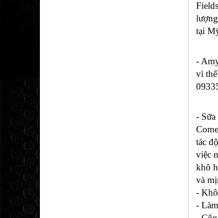
Field
lượng
tại M
- Amy
vì th
0933
- Sữa
Comed
tác đ
việc 
khô h
và mị
- Khô
- Làm
- Côn