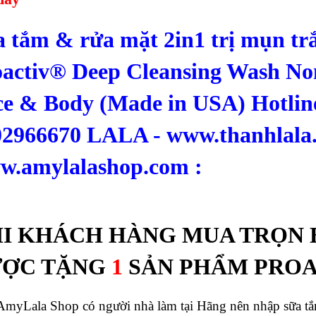
 tắm & rửa mặt 2in1 trị mụn tr
oactiv® Deep Cleansing Wash No
e & Body (Made in USA) Hotline
02966670 LALA - www.thanhlala
w.amylalashop.com :
I KHÁCH HÀNG MUA TRỌN 
ƯỢC TẶNG
1
SẢN PHẨM PRO
AmyLala Shop có người nhà làm tại Hãng nên nhập sữa tắ