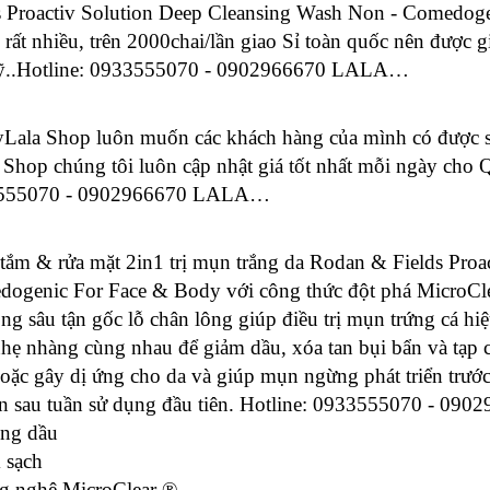
s Proactiv Solution Deep Cleansing Wash Non - Comedoge
 rất nhiều, trên 2000chai/lần giao Sỉ toàn quốc nên được g
ỹ
..Hotline: 0933555070 - 0902966670 LALA…
Lala Shop luôn muốn các khách hàng của mình có được sả
ế Shop chúng tôi luôn cập nhật giá tốt nhất mỗi ngày cho
555070 - 0902966670 LALA…
 tắm & rửa mặt 2in1 trị mụn trắng da Rodan & Fields Pro
ogenic For Face & Body với công thức đột phá MicroCl
ộng sâu tận gốc lỗ chân lông giúp điều trị mụn trứng cá h
nhẹ nhàng cùng nhau để giảm dầu, xóa tan bụi bẩn và tạp 
oặc gây dị ứng cho da và giúp mụn ngừng phát triển trước
n sau tuần sử dụng đầu tiên. Hotline: 0933555070 - 
ng dầu
 sạch
g nghệ MicroClear ®