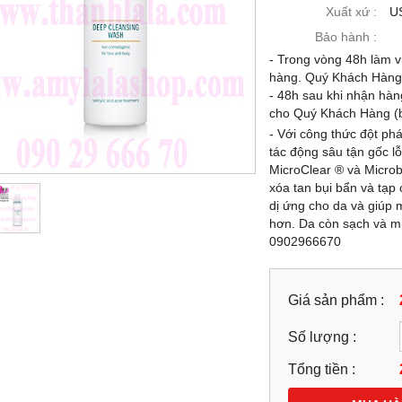
-21%
Xuất xứ :
U
Bảo hành :
- Trong vòng 48h làm vi
hàng. Quý Khách Hàng c
- 48h sau khi nhận hàn
cho Quý Khách Hàng (b
- Với công thức đột p
tác động sâu tận gốc lỗ
MicroClear ® và Micro
xóa tan bụi bẩn và tạp
dị ứng cho da và giúp 
hơn. Da còn sạch và mị
0902966670
 CHẤT VÀNG 24K DOP
KEM MẶT (120G) HẠT VÀNG 24K
SCAD® NANO GOLD
DOP LASCAD® NANO GOLD
IONE 9IN1 SERUM 39ML -
GLUTATHIONE 9IN1 SIÊU TRẮNG
.193968 - 0944.193968
CAO CẤP - 0858193968 - 094419396
Giá sản phẩm :
-
99,000 đ
1,899,000 đ
Số lượng :
1,499,000 đ
1,899,000 đ
MUA NGAY
Tổng tiền :
MUA NGAY