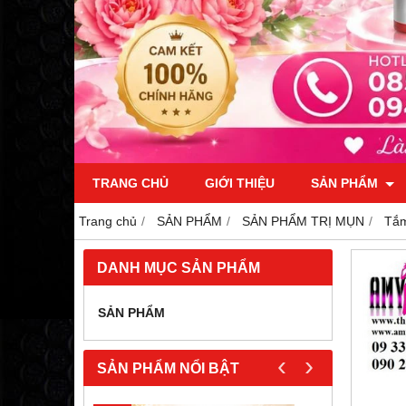
TRANG CHỦ
GIỚI THIỆU
SẢN PHẨM
Trang chủ
SẢN PHẨM
SẢN PHẨM TRỊ MỤN
Tắm
DANH MỤC SẢN PHẨM
SẢN PHẨM
‹
›
SẢN PHẨM NỔI BẬT