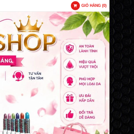
GIỎ HÀNG
(
0
)