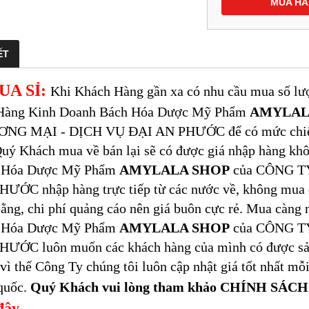
MUA H
ẾT
UA SỈ:
Khi Khách Hàng gần xa có nhu cầu mua số lượn
Hàng Kinh Doanh Bách Hóa Dược Mỹ Phẩm
AMYLAL
NG MẠI - DỊCH VỤ ĐẠI AN PHƯỚC để có mức chiết kh
uý Khách mua về bán lại sẽ có được giá nhập hàng kh
 Hóa Dược Mỹ Phẩm
AMYLALA SHOP
của CÔNG T
ƯỚC nhập hàng trực tiếp từ các nước về, không mua 
ằng, chi phí quảng cáo nên giá buôn cực rẻ. Mua càng
 Hóa Dược Mỹ Phẩm
AMYLALA SHOP
của CÔNG T
HƯỚC luôn muốn các khách hàng của mình có được sản
 vì thế Công Ty chúng tôi luôn cập nhật giá tốt nhất 
quốc.
Quý Khách vui lòng tham khảo CHÍNH SÁ
đây