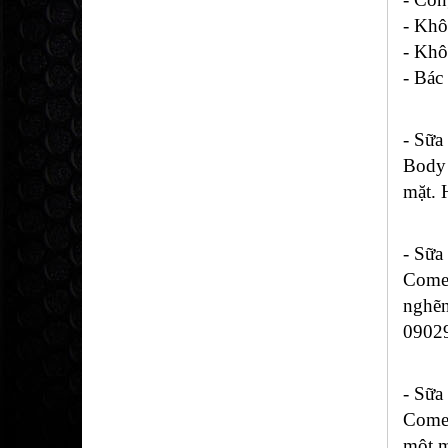
- Khô
- Khô
- Bác
- Sữa
Body 
mặt.
- Sữa
Comed
nghẽn
0902
- Sữa
Comed
một m