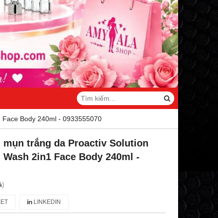
n1 Face Body 240ml - 0933555070
 mụn trắng da Proactiv Solution
 Wash 2in1 Face Body 240ml -
á
)
ET
LINKEDIN