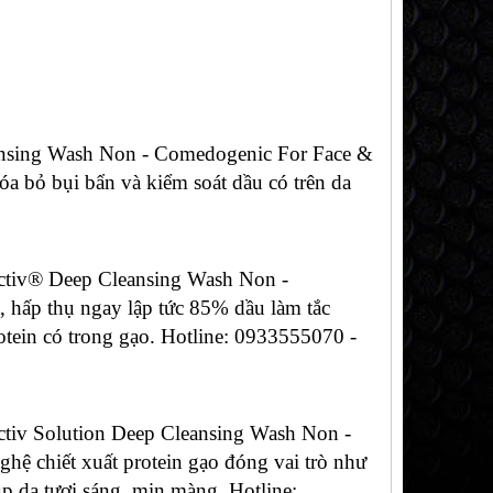
eansing Wash Non - Comedogenic For Face &
óa bỏ bụi bẩn và kiểm soát dầu có trên da
activ® Deep Cleansing Wash Non -
 hấp thụ ngay lập tức 85% dầu làm tắc
otein có trong gạo. Hotline: 0933555070 -
activ Solution Deep Cleansing Wash Non -
ệ chiết xuất protein gạo đóng vai trò như
úp da tươi sáng, mịn màng. Hotline: