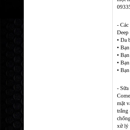
0933
- Các
Deep 
• Da 
• Bạn
• Bạn
• Bạn
• Bạn
- Sữa
Comed
mặt v
trắng
chống
xử lý