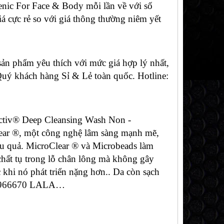
nic For Face & Body mỗi lần về với số
iá cực rẻ so với giá thông thường niêm yết
n phẩm yêu thích với mức giá hợp lý nhất,
 Quý khách hàng Sỉ & Lẻ toàn quốc. Hotline:
activ® Deep Cleansing Wash Non -
ear ®, một công nghệ lâm sàng mạnh mẽ,
iệu quả. MicroClear ® và Microbeads làm
chất tụ trong lỗ chân lông mà không gây
 khi nó phát triển nặng hơn.. Da còn sạch
0902966670 LALA…