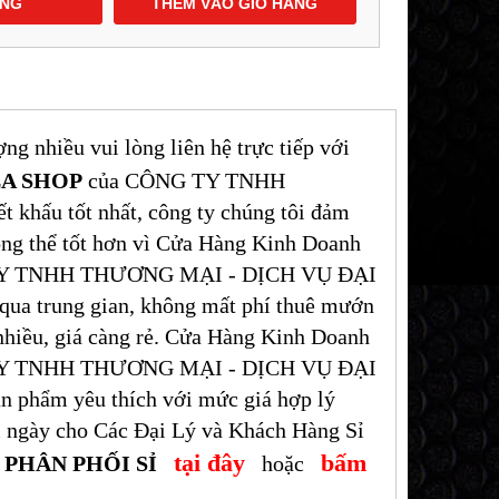
ÀNG
THÊM VÀO GIỎ HÀNG
g nhiều vui lòng liên hệ trực tiếp với
A SHOP
của CÔNG TY TNHH
ấu tốt nhất, công ty chúng tôi đảm
ông thể tốt hơn vì Cửa Hàng Kinh Doanh
Y TNHH THƯƠNG MẠI - DỊCH VỤ ĐẠI
qua trung gian, không mất phí thuê mướn
 nhiều, giá càng rẻ. Cửa Hàng Kinh Doanh
Y TNHH THƯƠNG MẠI - DỊCH VỤ ĐẠI
 phẩm yêu thích với mức giá hợp lý
mỗi ngày cho Các Đại Lý và Khách Hàng Sỉ
tại đây
bấm
CH PHÂN PHỐI SỈ
hoặc