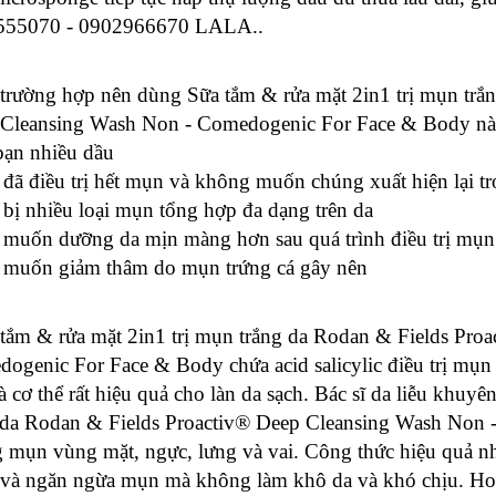
555070 - 0902966670 LALA..
 trường hợp nên dùng Sữa tắm & rửa mặt 2in1 trị mụn trắn
Cleansing Wash Non - Comedogenic For Face & Body nà
bạn nhiều dầu
 đã điều trị hết mụn và không muốn chúng xuất hiện lại tr
 bị nhiều loại mụn tổng hợp đa dạng trên da
 muốn dưỡng da mịn màng hơn sau quá trình điều trị mụn
 muốn giảm thâm do mụn trứng cá gây nên
 tắm & rửa mặt 2in1 trị mụn trắng da Rodan & Fields Pro
ogenic For Face & Body chứa acid salicylic điều trị mụn 
à cơ thể rất hiệu quả cho làn da sạch. Bác sĩ da liễu khuy
 da Rodan & Fields Proactiv® Deep Cleansing Wash Non
 mụn vùng mặt, ngực, lưng và vai. Công thức hiệu quả 
 và ngăn ngừa mụn mà không làm khô da và khó chịu.