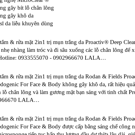
ng gây bít lỗ chân lông
ng gây khô da
 sĩ da liễu khuyên dùng
 tắm & rửa mặt 2in1 trị mụn trắng da Proactiv® Deep Cl
nhẹ nhàng làm tróc và đi sâu xuống các lỗ chân lông để x
 Hotline: 0933555070 - 0902966670 LALA…
 tắm & rửa mặt 2in1 trị mụn trắng da Rodan & Fields Pro
ogenic For Face & Body không gây khô da, rất hiệu quả,
 lỗ chân lông và làm gương mặt bạn sáng với tinh chất Pr
966670 LALA…
 tắm & rửa mặt 2in1 trị mụn trắng da Rodan & Fields Pro
ogenic For Face & Body được cấp bằng sáng chế công ngh
icrosponge tiếp tục hấp thụ lượng dầu dư thừa lâu dài, gi