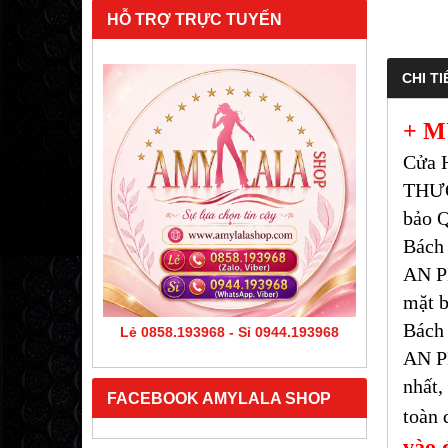
HỖ TRỢ TRỰC TUYẾN
CHI TI
+ M
Cửa 
THƯƠ
bảo Q
Bách
AN PH
mặt b
Bách
Lẻ 0858.193968 - Sỉ 0944.193968
AN P
nhất,
FACEBOOK AMYLALA SHOP
toàn 
vào 