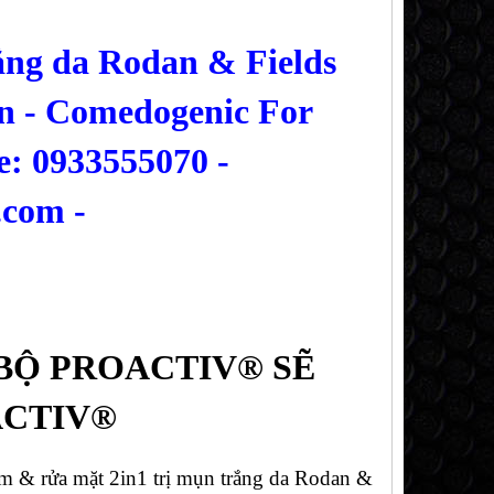
ắng da Rodan & Fields
n - Comedogenic For
: 0933555070 -
.com -
BỘ PROACTIV®
SẼ
ACTIV®
m & rửa mặt 2in1 trị mụn trắng da Rodan &