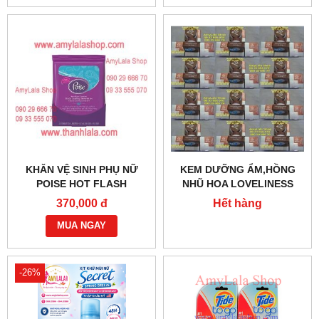
VITAMIN A,C&E -
0902966670
0933555070 - 0902966670
KHĂN VỆ SINH PHỤ NỮ
KEM DƯỠNG ẨM,HỒNG
POISE HOT FLASH
NHŨ HOA LOVELINESS
COMFORT COOLING 20 TỜ
PINK BREAST NIPPLES -
370,000 đ
Hết hàng
- 0933555070 - 0902966670
0933555070 - 0902966670
MUA NGAY
-26%