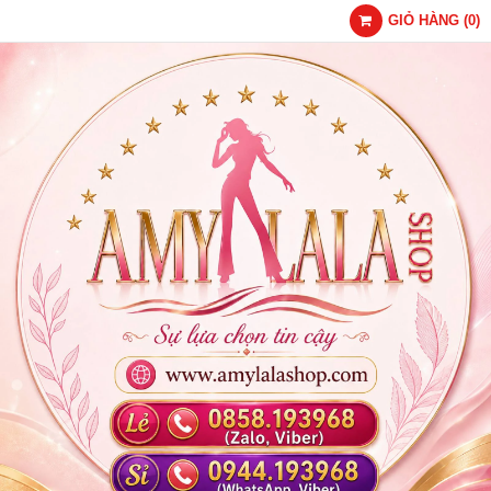
GIỎ HÀNG
(
0
)