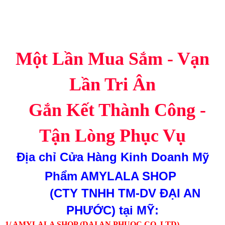
Một Lần Mua Sắm - Vạn
Lần Tri Ân
Gắn Kết Thành Công -
Tận Lòng Phục Vụ
Địa chỉ
Cửa Hàng Kinh Doanh Mỹ
Phẩm AMYLALA SHOP
(CTY TNHH TM-DV ĐẠI AN
PHƯỚC)
tại MỸ:
1/ AMYLALA SHOP (DAI AN PHUOC CO.,LTD)