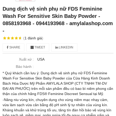
Dung dịch vệ sinh phụ nữ FDS Feminine
Wash For Sensitive Skin Baby Powder -
0858193968 - 0944193968 - amylalashop.com
-
(
1
đánh giá
)
SHARE
TWEET
LINKEDIN
Xuất xứ :
USA
Bảo hành :
* Quý khách cần lưu ý: Dung dịch vệ sinh phụ nữ FDS Feminine
Wash For Sensitive Skin Baby Powder của Cửa Hàng Kinh Doanh
Bách Hóa Dược Mỹ Phẩm AMYLALA SHOP (CTY TNHH TM-DV
ĐẠI AN PHƯỚC) trên mỗi sản phẩm đều có bao bì niêm phong cẩn
thận của chính hãng FDS® Feminine Discreet Sensual tại Mỹ.
-Nâng niu vùng kín, chuyên dụng cho vùng niêm mạc nhạy cảm,
vừa làm sạch vừa cân bằng độ pH sinh lý tự nhiên của vùng kín.
Kháng khuẩn và khử trùng tối ưu, tăng tín đàn hồi bảo vệ vùng kín
luôn sạch sẽ, mềm mại, ngăn ngừa tối đa nguy cơ nhiễm nấm và