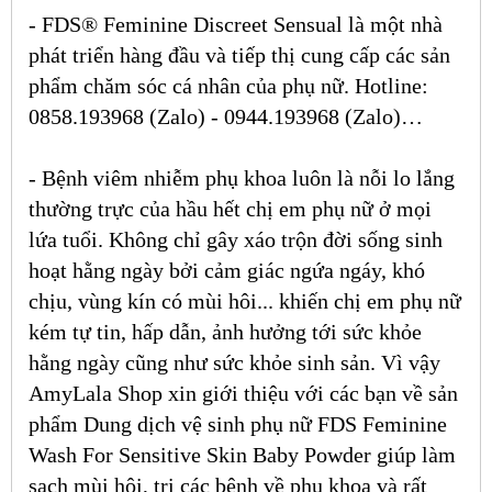
-
FDS® Feminine Discreet Sensual
là một nhà
phát triển hàng đầu và tiếp thị cung cấp các sản
phẩm chăm sóc cá nhân của phụ nữ. Hotline:
0858.193968 (Zalo) - 0944.193968 (Zalo)…
- Bệnh viêm nhiễm phụ khoa luôn là nỗi lo lắng
thường trực của hầu hết chị em phụ nữ ở mọi
lứa tuổi. Không chỉ gây xáo trộn đời sống sinh
hoạt hằng ngày bởi cảm giác ngứa ngáy, khó
chịu, vùng kín có mùi hôi... khiến chị em phụ nữ
kém tự tin, hấp dẫn, ảnh hưởng tới sức khỏe
hằng ngày cũng như sức khỏe sinh sản. Vì vậy
AmyLala Shop xin giới thiệu với các bạn về sản
phẩm Dung dịch vệ sinh phụ nữ FDS Feminine
Wash For Sensitive Skin Baby Powder giúp làm
sạch mùi hôi, trị các bệnh về phụ khoa và rất