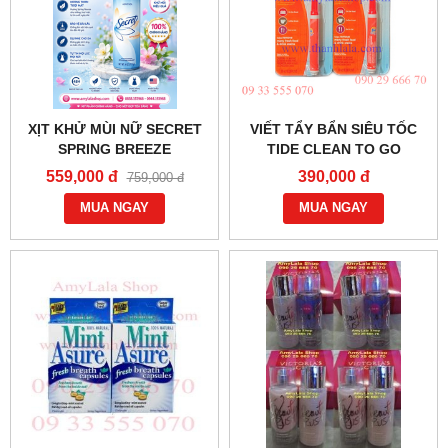
XỊT KHỬ MÙI NỮ SECRET
VIẾT TẨY BẨN SIÊU TỐC
SPRING BREEZE
TIDE CLEAN TO GO
ANTIPERSPIRANT
INSTANT STAIN REMOVER
559,000 đ
390,000 đ
759,000 đ
DEODORANT NHẬP KHẨU
PEN 10ML - 0933555070 -
MỸ - 0858193968 -
MUA NGAY
0902966670
MUA NGAY
0944193968 -
AMYLALASHOP.COM -