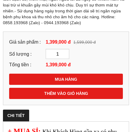
loại trừ vi khuẩn gây mùi khó khó chịu. Duy trì sự thơm mát tự
nhiên.- Sử dụng hàng ngày trong thời gian dài sẽ trị ngăn ngừa
bệnh phụ khoa và thu nhỏ cho âm hộ cho các nàng. Hotline:
0858.193968 (Zalo) - 0944.193968 (Zalo)
Giá sản phẩm :
1,399,000 đ
1,599,000 đ
Số lượng :
Tổng tiền :
1,399,000
đ
MUA HÀNG
THÊM VÀO GIỎ HÀNG
CHI TIẾT
+ MUA SỈ:
Khi Khách Hàng gần xa có nhu