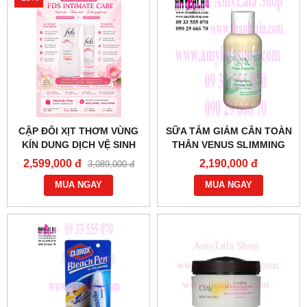
CẶP ĐÔI XỊT THƠM VÙNG
SỮA TẮM GIẢM CÂN TOÀN
KÍN DUNG DỊCH VỆ SINH
THÂN VENUS SLIMMING
PHỤ NỮ DỊU NHẸ FDS
SHOWER GEL 120ML -
2,599,000 đ
2,190,000 đ
3,089,000 đ
FEMININE BABY POWDER -
0933555070 - 0902966670 :
0858193968 - 0944193968 -
MUA NGAY
MUA NGAY
WWW.AMYLALASHOP.COM