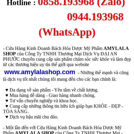
0858.193968 (Zalo)
Hotline :
0944.193968
(WhatsApp)
- Cửa Hàng Kinh Doanh Bách Hóa Dược Mỹ Phẩm
AMYLALA
SHOP
của Công Ty TNHH Thương Mại Dịch Vụ ĐẠI AN
PHƯỚC chuyên cung cấp sản phẩm chăm sóc sức khỏe và làm đẹp
từ các thương hiệu uy tín thế giới qua website
www.amylalashop.com
-
Những thế mạnh và cũng
là dịch vụ tốt nhất chúng tôi mang đến cho các bạn chính là:
♥ Đa dạng về sản phẩm - Yên tâm về chất lượng.
♥ Mua hàng dễ dàng - Giao hàng nhanh chóng.
♥ Tư vấn chuyên nghiệp và khoa học.
♥ Cung cấp những thông tin hữu ích giúp bạn KHỎE - ĐẸP -
TỎA SÁNG.
♥ Dịch vụ hậu mãi chu đáo.
- Một lần đến với Cửa Hàng Kinh Doanh Bách Hóa Dược Mỹ
Phẩm
AMYLALA SHOP
của Công Ty TNHH Thương Mại -