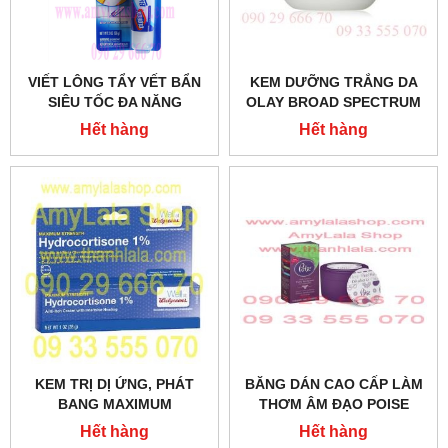
VIẾT LÔNG TẨY VẾT BẨN
KEM DƯỠNG TRẮNG DA
SIÊU TỐC ĐA NĂNG
OLAY BROAD SPECTRUM
CLOROX BLEACH PEN GEL
SPF15 - 0933555070 -
Hết hàng
Hết hàng
56G - 0933555070 -
0902966670
0902966670
KEM TRỊ DỊ ỨNG, PHÁT
BĂNG DÁN CAO CẤP LÀM
BANG MAXIMUM
THƠM ÂM ĐẠO POISE
STRENGTH
PANTY FRESHENER 24
Hết hàng
Hết hàng
HYDROCORTISONE 1%
MIẾNG - 0933555070 -