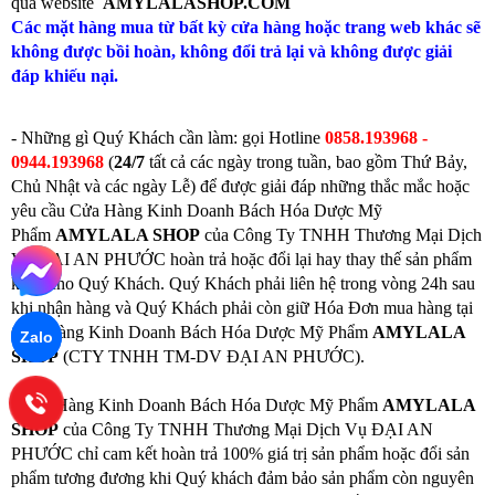
qua website
AMYLALASHOP.COM
Các mặt hàng mua từ bất kỳ cửa hàng hoặc trang web khác sẽ
không được bồi hoàn, không đổi trả lại và không được giải
đáp khiếu nại.
- Những gì Quý Khách cần làm: gọi
Hotline
0858.193968 -
0944.193968
(
24/7
tất cả các ngày trong tuần, bao gồm Thứ Bảy,
Chủ Nhật và các ngày Lễ) để được giải đáp những thắc mắc hoặc
yêu cầu Cửa Hàng Kinh Doanh Bách Hóa Dược Mỹ
Phẩm
AMYLALA SHOP
của Công Ty TNHH Thương Mại Dịch
Vụ ĐẠI AN PHƯỚC hoàn trả hoặc đổi lại hay thay thế sản phẩm
khác cho Quý Khách. Quý Khách phải liên hệ trong vòng 24h sau
khi nhận hàng và Quý Khách phải còn giữ Hóa Đơn mua hàng tại
Cửa Hàng Kinh Doanh Bách Hóa Dược Mỹ Phẩm
AMYLALA
Zalo
SHOP
(CTY TNHH TM-DV ĐẠI AN PHƯỚC).
-
Cửa Hàng Kinh Doanh Bách Hóa Dược Mỹ Phẩm
AMYLALA
SHOP
của Công Ty TNHH Thương Mại Dịch Vụ ĐẠI AN
PHƯỚC chỉ cam kết hoàn trả 100% giá trị sản phẩm hoặc đổi sản
phẩm tương đương khi Quý khách đảm bảo sản phẩm còn nguyên