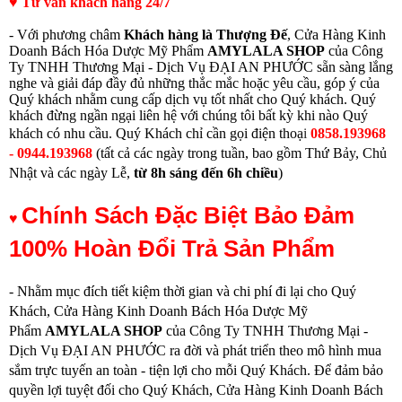
♥ Tư vấn khách hàng 24/7
- Với phương châm
Khách hàng là Thượng Đế
, Cửa Hàng Kinh
Doanh Bách Hóa Dược Mỹ Phẩm
AMYLALA SHOP
của Công
Ty TNHH Thương Mại - Dịch Vụ ĐẠI AN PHƯỚC sẵn sàng lắng
nghe và giải đáp đầy đủ những thắc mắc hoặc yêu cầu, góp ý của
Quý khách nhằm cung cấp dịch vụ tốt nhất cho Quý khách. Quý
khách đừng ngần ngại liên hệ với chúng tôi bất kỳ khi nào Quý
khách có nhu cầu.
Quý Khách chỉ cần gọi điện thoạ
i
0858.193968
- 0944.193968
(
tất cả các ngày trong tuần, bao gồm Thứ Bảy, Chủ
Nhật và các ngày Lễ,
từ
8h sáng đến 6h chiều
)
Chính Sách Đặc Biệt Bảo Đảm
♥
100% Hoàn Đổi Trả Sản Phẩm
- Nhằm mục đích tiết kiệm thời gian và chi phí đi lại cho Quý
Khách, Cửa Hàng Kinh Doanh Bách Hóa Dược Mỹ
Phẩm
AMYLALA SHOP
của Công Ty TNHH Thương Mại -
Dịch Vụ ĐẠI AN PHƯỚC ra đời và phát triển theo mô hình mua
sắm trực tuyến an toàn - tiện lợi cho mỗi Quý Khách. Để đảm bảo
quyền lợi tuyệt đối cho Quý Khách, Cửa Hàng Kinh Doanh Bách