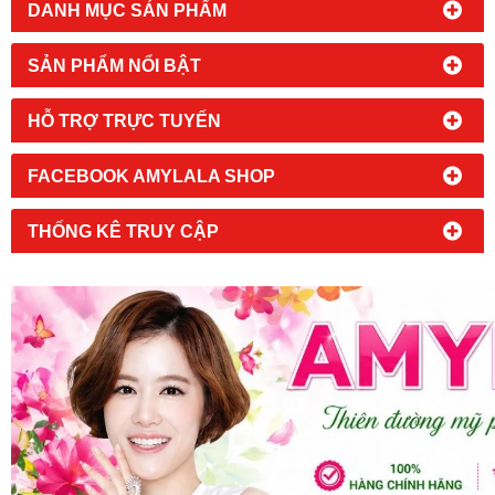
DANH MỤC SẢN PHẨM
SẢN PHẨM NỔI BẬT
HỖ TRỢ TRỰC TUYẾN
FACEBOOK AMYLALA SHOP
THỐNG KÊ TRUY CẬP