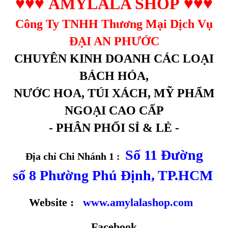
♥♥♥
AMYLALA SHOP
♥♥♥
Công Ty TNHH Thương Mại Dịch Vụ
ĐẠI AN PHƯỚC
CHUYÊN KINH DOANH CÁC LOẠI
BÁCH HÓA,
NƯỚC HOA, TÚI XÁCH, MỸ PHẨM
NGOẠI CAO CẤP
- PHÂN PHỐI SỈ & LẺ -
Số 11 Đường
Địa chỉ Chi Nhánh 1 :
số 8 Phường Phú Định, TP.HCM
Website :
www.amylalashop.com
Facebook