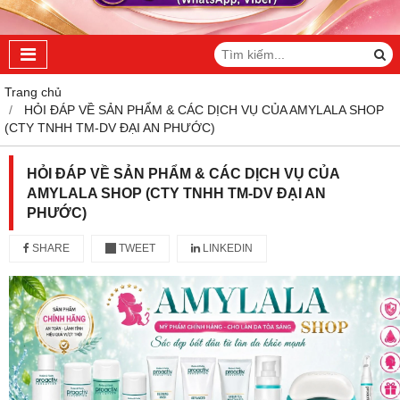
Trang chủ
HỎI ĐÁP VỀ SẢN PHẨM & CÁC DỊCH VỤ CỦA AMYLALA SHOP
(CTY TNHH TM-DV ĐẠI AN PHƯỚC)
HỎI ĐÁP VỀ SẢN PHẨM & CÁC DỊCH VỤ CỦA
AMYLALA SHOP (CTY TNHH TM-DV ĐẠI AN
PHƯỚC)
SHARE
TWEET
LINKEDIN