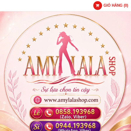
GIỎ HÀNG
(
0
)