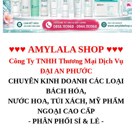
♥♥♥
AMYLALA SHOP
♥♥♥
Công Ty TNHH Thương Mại Dịch Vụ
ĐẠI AN PHƯỚC
CHUYÊN KINH DOANH CÁC LOẠI
BÁCH HÓA,
NƯỚC HOA, TÚI XÁCH, MỸ PHẨM
NGOẠI CAO CẤP
- PHÂN PHỐI SỈ & LẺ -