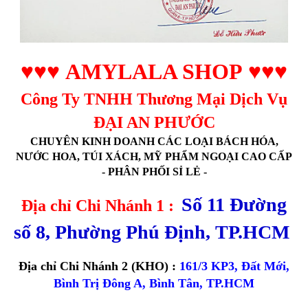
♥♥♥
AMYLALA SHOP
♥♥♥
Công Ty TNHH Thương Mại Dịch Vụ
ĐẠI AN PHƯỚC
CHUYÊN KINH DOANH CÁC LOẠI BÁCH HÓA,
NƯỚC HOA, TÚI XÁCH, MỸ PHẨM NGOẠI CAO CẤP
- PHÂN PHỐI SỈ LẺ -
Số 11 Đường
Địa chỉ Chi Nhánh 1 :
số 8, Phường Phú Định, TP.HCM
Địa chỉ Chi Nhánh 2 (KHO) :
161/3 KP3, Đất Mới,
Bình Trị Đông A, Bình Tân, TP.HCM