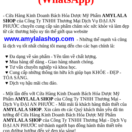
- Cửa Hàng Kinh Doanh Bách Hóa Dược Mỹ Phẩm
AMYLALA
SHOP
của Công Ty TNHH Thương Mại Dịch Vụ ĐẠI AN
PHƯỚC chuyên cung cấp sản phẩm chăm sóc sức khỏe và làm đẹp
từ các thương hiệu uy tín thế giới qua website
www.amylalashop.com
-
Những thế mạnh và cũng
là dịch vụ tốt nhất chúng tôi mang đến cho các bạn chính là:
♥ Đa dạng về sản phẩm - Yên tâm về chất lượng.
♥ Mua hàng dễ dàng - Giao hàng nhanh chóng.
♥ Tư vấn chuyên nghiệp và khoa học.
♥ Cung cấp những thông tin hữu ích giúp bạn KHỎE - ĐẸP -
TỎA SÁNG.
♥ Dịch vụ hậu mãi chu đáo.
- Một lần đến với Cửa Hàng Kinh Doanh Bách Hóa Dược Mỹ
Phẩm
AMYLALA SHOP
của Công Ty TNHH Thương Mại -
Dịch Vụ ĐẠI AN PHƯỚC - Mãi mãi là khách hàng thân thiết của
AMYLALA SHOP
. Xin cảm ơn các Quý khách thân yêu đã tin
tưởng để Cửa Hàng Kinh Doanh Bách Hóa Dược Mỹ Phẩm
AMYLALA SHOP
của Công Ty TNHH Thương Mại - Dịch Vụ
ĐẠI AN PHƯỚC trở thành người bạn đồng hành thân thiết trên
con đường hướng đến vẻ đẹp tỏa sáng!