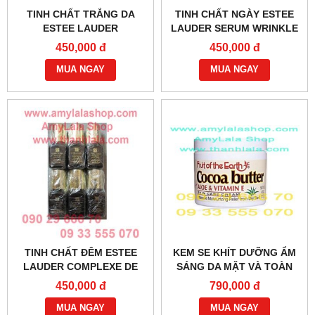
TINH CHẤT TRẮNG DA
TINH CHẤT NGÀY ESTEE
ESTEE LAUDER
LAUDER SERUM WRINKLE
HYDRATIONIST MOISTURE
LIFTING CORRECTEUR
450,000 đ
450,000 đ
SÉRUM ULTRA-
7ML - 0902966670 -
HYDRATATION 7ML -
MUA NGAY
0933555070
MUA NGAY
0933555070
TINH CHẤT ĐÊM ESTEE
KEM SE KHÍT DƯỠNG ẨM
LAUDER COMPLEXE DE
SÁNG DA MẶT VÀ TOÀN
RÉPARATION
THÂN CAO CẤP COCOA
450,000 đ
790,000 đ
SYNCHRONISÉE 7ML -
BUTTER ALOE & VITAMIN E
0902966670 - 0933555070
MUA NGAY
- 0933555070
MUA NGAY