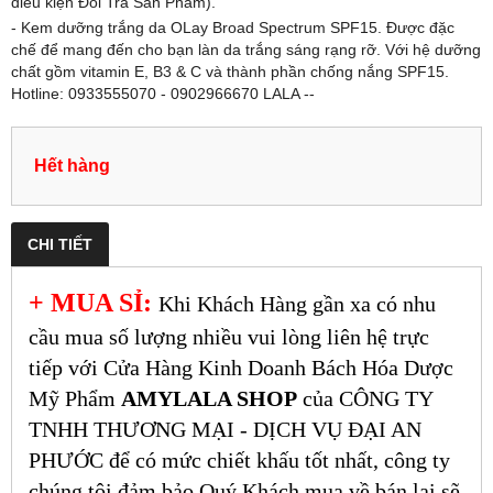
điều kiện Đổi Trả Sản Phẩm).
- Kem dưỡng trắng da OLay Broad Spectrum SPF15. Được đặc
chế để mang đến cho bạn làn da trắng sáng rạng rỡ. Với hệ dưỡng
chất gồm vitamin E, B3 & C và thành phần chống nắng SPF15.
Hotline: 0933555070 - 0902966670 LALA --
Hết hàng
CHI TIẾT
+ MUA SỈ:
Khi Khách Hàng gần xa có nhu
cầu mua số lượng nhiều vui lòng liên hệ trực
tiếp với Cửa Hàng Kinh Doanh Bách Hóa Dược
Mỹ Phẩm
AMYLALA SHOP
của CÔNG TY
TNHH THƯƠNG MẠI - DỊCH VỤ ĐẠI AN
PHƯỚC để có mức chiết khấu tốt nhất, công ty
chúng tôi đảm bảo Quý Khách mua về bán lại sẽ