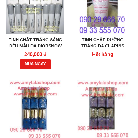
TINH CHẤT TRẮNG SÁNG
TINH CHẤT DƯỠNG
ĐỀU MÀU DA DIORSNOW
TRẮNG DA CLARINS
WHITE REVEAL ESSENCE
INTENSIVE WHITENING
240,000 đ
Hết hàng
2ML - 0902966670 -
SMOOTHING SERUM 3ML -
0933555070
MUA NGAY
0933555070 - 0902966670