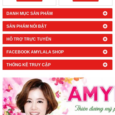
DANH MỤC SẢN PHẨM
SẢN PHẨM NỔI BẬT
HỖ TRỢ TRỰC TUYẾN
FACEBOOK AMYLALA SHOP
THỐNG KÊ TRUY CẬP