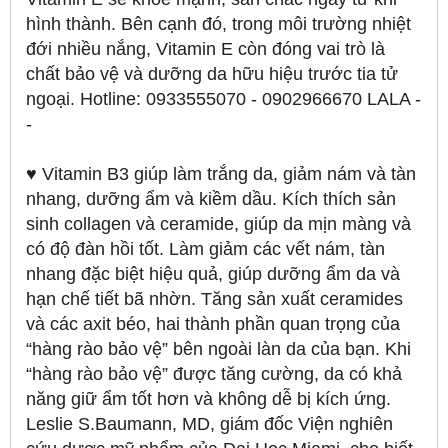
hình thành. Bên cạnh đó, trong môi trường nhiệt
đới nhiều nắng, Vitamin E còn đóng vai trò là
chất bảo vệ và dưỡng da hữu hiệu trước tia tử
ngoại. Hotline: 0933555070 - 0902966670 LALA -
-
♥ Vitamin B3 giúp làm trắng da, giảm nám và tàn
nhang, dưỡng ẩm và kiềm dầu. Kích thích sản
sinh collagen và ceramide, giúp da mịn màng và
có độ đàn hồi tốt. Làm giảm các vết nám, tàn
nhang đặc biệt hiệu quả, giúp dưỡng ẩm da và
hạn chế tiết bã nhờn. Tăng sản xuất ceramides
và các axit béo, hai thành phần quan trọng của
“hàng rào bảo vệ” bên ngoài làn da của bạn. Khi
“hàng rào bảo vệ” được tăng cường, da có khả
năng giữ ẩm tốt hơn và không dễ bị kích ứng.
Leslie S.Baumann, MD, giám đốc Viện nghiên