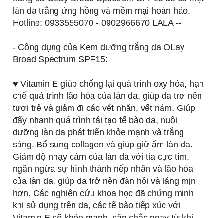
làn da trắng ửng hồng và mềm mại hoàn hảo.
Hotline: 0933555070 - 0902966670 LALA --
- Công dụng của Kem dưỡng trắng da OLay
Broad Spectrum SPF15:
♥ Vitamin E giúp chống lại quá trình oxy hóa, hạn
chế quá trình lão hóa của làn da, giúp da trở nên
tươi trẻ và giảm đi các vết nhăn, vết nám. Giúp
đẩy nhanh quá trình tái tạo tế bào da, nuôi
dưỡng làn da phát triển khỏe mạnh và trắng
sáng. Bổ sung collagen và giúp giữ ẩm làn da.
Giảm độ nhạy cảm của làn da với tia cực tím,
ngăn ngừa sự hình thành nếp nhăn và lão hóa
của làn da, giúp da trở nên đàn hồi và láng mịn
hơn. Các nghiên cứu khoa học đã chứng minh
khi sử dụng trên da, các tế bào tiếp xúc với
Vitamin E sẽ khỏe mạnh, săn chắc ngay từ khi