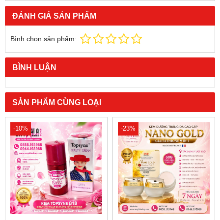
ĐÁNH GIÁ SẢN PHẨM
Bình chọn sản phẩm:
BÌNH LUẬN
SẢN PHẨM CÙNG LOẠI
-10%
-23%