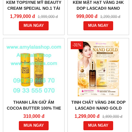
KEM TOPSYNE MỸ BEAUTY
KEM MẶT HẠT VÀNG 24K
CREAM SPECIAL NO.1 TÁI
DOP LASCAD® NANO
TẠO TRẮNG DA MẶT CAO
GOLD GLUTATHIONE 9IN1
1,799,000 đ
999,000 đ
1,999,000 đ
1,299,000 đ
CẤP NGÀY ĐÊM -
(60G) SIÊU TRẮNG -
0858193968 - 0944193968 -
MUA NGAY
0858193968 - 0944193968 -
MUA NGAY
AMYLALASHOP.COM -
-31%
THANH LĂN GIỮ ẨM
TINH CHẤT VÀNG 24K DOP
COCOA BUTTER 100% THE
LASCAD® NANO GOLD
YELLOW STICK® (MADE IN
GLUTATHIONE 9IN1
310,000 đ
1,299,000 đ
1,899,000 đ
USA) - 0933555070 -
SERUM 39ML -
0902966670
MUA NGAY
0858.193968 - 0944.193968
MUA NGAY