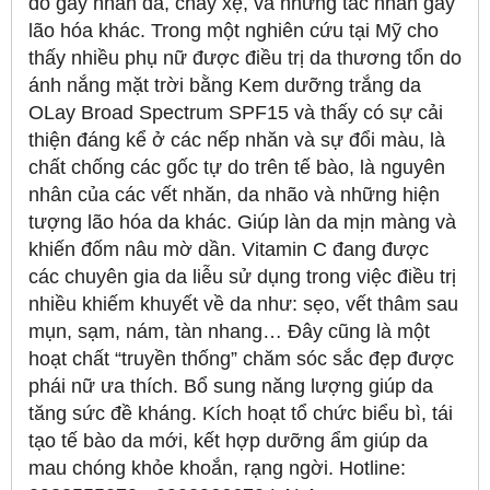
do gây nhăn da, chảy xệ, và những tác nhân gây
lão hóa khác. Trong một nghiên cứu tại Mỹ cho
thấy nhiều phụ nữ được điều trị da thương tổn do
ánh nắng mặt trời bằng Kem dưỡng trắng da
OLay Broad Spectrum SPF15 và thấy có sự cải
thiện đáng kể ở các nếp nhăn và sự đổi màu, là
chất chống các gốc tự do trên tế bào, là nguyên
nhân của các vết nhăn, da nhão và những hiện
tượng lão hóa da khác. Giúp làn da mịn màng và
khiến đốm nâu mờ dần. Vitamin C đang được
các chuyên gia da liễu sử dụng trong việc điều trị
nhiều khiếm khuyết về da như: sẹo, vết thâm sau
mụn, sạm, nám, tàn nhang… Đây cũng là một
hoạt chất “truyền thống” chăm sóc sắc đẹp được
phái nữ ưa thích. Bổ sung năng lượng giúp da
tăng sức đề kháng. Kích hoạt tổ chức biểu bì, tái
tạo tế bào da mới, kết hợp dưỡng ẩm giúp da
mau chóng khỏe khoắn, rạng ngời. Hotline: