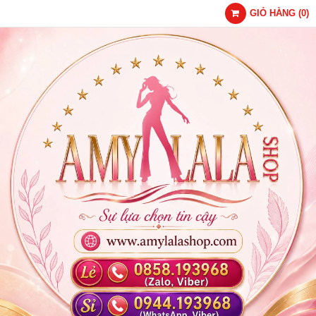
GIỎ HÀNG
(
0
)