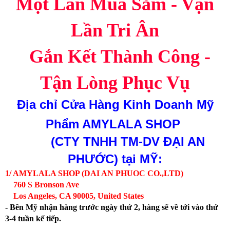
Một Lần Mua Sắm - Vạn
Lần Tri Ân
Gắn Kết Thành Công -
Tận Lòng Phục Vụ
Địa chỉ
Cửa Hàng Kinh Doanh Mỹ
Phẩm AMYLALA SHOP
(CTY TNHH TM-DV ĐẠI AN
PHƯỚC)
tại MỸ:
1/ AMYLALA SHOP (DAI AN PHUOC CO.,LTD)
760 S Bronson Ave
Los Angeles, CA 90005, United States
- Bên Mỹ nhận hàng trước ngày thứ 2, hàng sẽ về tới vào thứ
3-4 tuần kế tiếp.