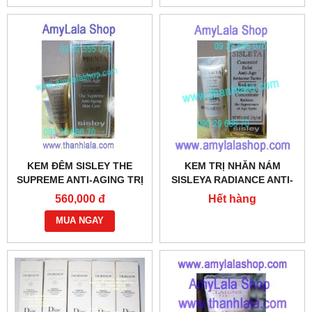
KEM ĐÊM SISLEY THE
KEM TRỊ NHĂN NÁM
SUPREME ANTI-AGING TRỊ
SISLEYA RADIANCE ANTI-
LÃO HÓA TRỊ NÁM CỰC
AGING CONCENTRATE
560,000 đ
Hết hàng
NHANH 2ML - 0902966670 -
3ML - 0902966670 -
0933555070
MUA NGAY
0933555070