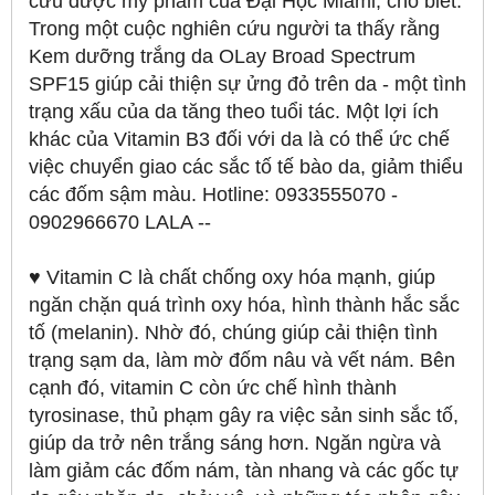
cứu dược mỹ phẩm của Đại Học Miami, cho biết.
Trong một cuộc nghiên cứu người ta thấy rằng
Kem dưỡng trắng da OLay Broad Spectrum
SPF15 giúp cải thiện sự ửng đỏ trên da - một tình
trạng xấu của da tăng theo tuổi tác. Một lợi ích
khác của Vitamin B3 đối với da là có thể ức chế
việc chuyển giao các sắc tố tế bào da, giảm thiểu
các đốm sậm màu. Hotline: 0933555070 -
0902966670 LALA --
♥ Vitamin C là chất chống oxy hóa mạnh, giúp
ngăn chặn quá trình oxy hóa, hình thành hắc sắc
tố (melanin). Nhờ đó, chúng giúp cải thiện tình
trạng sạm da, làm mờ đốm nâu và vết nám. Bên
cạnh đó, vitamin C còn ức chế hình thành
tyrosinase, thủ phạm gây ra việc sản sinh sắc tố,
giúp da trở nên trắng sáng hơn. Ngăn ngừa và
làm giảm các đốm nám, tàn nhang và các gốc tự