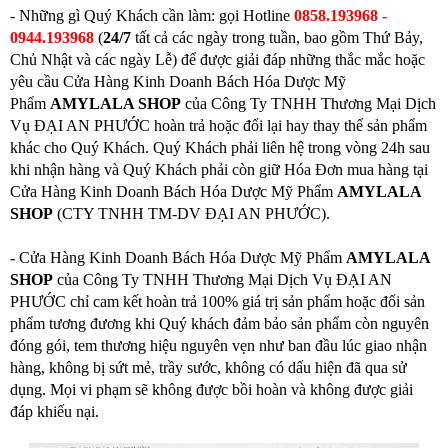
- Những gì Quý Khách cần làm: gọi
Hotline
0858.193968 -
0944.193968
(
24/7
tất cả các ngày trong tuần, bao gồm Thứ Bảy,
Chủ Nhật và các ngày Lễ) để được giải đáp những thắc mắc hoặc
yêu cầu Cửa Hàng Kinh Doanh Bách Hóa Dược Mỹ
Phẩm
AMYLALA SHOP
của Công Ty TNHH Thương Mại Dịch
Vụ ĐẠI AN PHƯỚC hoàn trả hoặc đổi lại hay thay thế sản phẩm
khác cho Quý Khách. Quý Khách phải liên hệ trong vòng 24h sau
khi nhận hàng và Quý Khách phải còn giữ Hóa Đơn mua hàng tại
Cửa Hàng Kinh Doanh Bách Hóa Dược Mỹ Phẩm
AMYLALA
SHOP
(CTY TNHH TM-DV ĐẠI AN PHƯỚC).
-
Cửa Hàng Kinh Doanh Bách Hóa Dược Mỹ Phẩm
AMYLALA
SHOP
của Công Ty TNHH Thương Mại Dịch Vụ ĐẠI AN
PHƯỚC chỉ cam kết hoàn trả 100% giá trị sản phẩm hoặc đổi sản
phẩm tương đương khi Quý khách đảm bảo sản phẩm còn nguyên
đóng gói, tem thương hiệu nguyên vẹn như ban đầu lúc giao nhận
hàng, không bị sứt mẻ, trầy sước, không có dấu hiện đã qua sử
dụng. Mọi vi phạm sẽ không được bồi hoàn và không được giải
đáp khiếu nại.