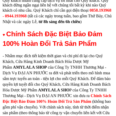
Quý khách nhằm cung cấp dịch vụ tốt nhất cho Quý khách. Quý
khách đừng ngần ngại liên hệ với chúng tôi bất kỳ khi nào Quý
khách có nhu cầu.
Quý Khách chỉ cần gọi điện thoạ
i
0858.193968
- 0944.193968
(
tất cả các ngày trong tuần, bao gồm Thứ Bảy, Chủ
Nhật và các ngày Lễ,
từ
8h sáng đến 6h chiều
)
Chính Sách Đặc Biệt Bảo Đảm
♥
100% Hoàn Đổi Trả Sản Phẩm
- Nhằm mục đích tiết kiệm thời gian và chi phí đi lại cho Quý
Khách, Cửa Hàng Kinh Doanh Bách Hóa Dược Mỹ
Phẩm
AMYLALA SHOP
của Công Ty TNHH Thương Mại -
Dịch Vụ ĐẠI AN PHƯỚC ra đời và phát triển theo mô hình mua
sắm trực tuyến an toàn - tiện lợi cho mỗi Quý Khách. Để đảm bảo
quyền lợi tuyệt đối cho Quý Khách, Cửa Hàng Kinh Doanh Bách
Hóa Dược Mỹ Phẩm
AMYLALA SHO
P của Công Ty TNHH
Thương Mại - Dịch Vụ ĐẠI AN PHƯỚC xin đưa ra
Chính Sách
Đặc Biệt Bảo Đảm 100% Hoàn Đổi Trả Sản Phẩm
(không bao
gồm phí vận chuyển). Với chính sách này, tính từ thời điểm nhận
sản phẩm (theo thông báo từ công ty vận chuyển liên kết với Cửa