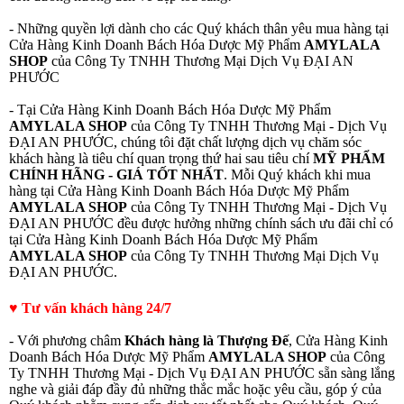
- Những quyền lợi dành cho các Quý khách thân yêu mua hàng tại
Cửa Hàng Kinh Doanh Bách Hóa Dược Mỹ Phẩm
AMYLALA
SHOP
của Công Ty TNHH Thương Mại Dịch Vụ ĐẠI AN
PHƯỚC
- Tại Cửa Hàng Kinh Doanh Bách Hóa Dược Mỹ Phẩm
AMYLALA SHOP
của Công Ty TNHH Thương Mại - Dịch Vụ
ĐẠI AN PHƯỚC, chúng tôi đặt chất lượng dịch vụ chăm sóc
khách hàng là tiêu chí quan trọng thứ hai sau tiêu chí
MỸ PHẨM
CHÍNH HÃNG - GIÁ TỐT NHẤT
. Mỗi Quý khách khi mua
hàng tại Cửa Hàng Kinh Doanh Bách Hóa Dược Mỹ Phẩm
AMYLALA SHOP
của Công Ty TNHH Thương Mại - Dịch Vụ
ĐẠI AN PHƯỚC đều được hưởng những chính sách ưu đãi chỉ có
tại Cửa Hàng Kinh Doanh Bách Hóa Dược Mỹ Phẩm
AMYLALA SHOP
của Công Ty TNHH Thương Mại Dịch Vụ
ĐẠI AN PHƯỚC.
♥ Tư vấn khách hàng 24/7
- Với phương châm
Khách hàng là Thượng Đế
, Cửa Hàng Kinh
Doanh Bách Hóa Dược Mỹ Phẩm
AMYLALA SHOP
của Công
Ty TNHH Thương Mại - Dịch Vụ ĐẠI AN PHƯỚC sẵn sàng lắng
nghe và giải đáp đầy đủ những thắc mắc hoặc yêu cầu, góp ý của