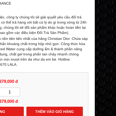
-27%
-25%
RANCE
ệc, công ty chúng tôi sẽ giải quyết yêu cầu đổi trả
ó thể trả hàng với bất cứ lý do gì trong vòng từ 24h
g, chúng tôi sẽ đổi sản phẩm khác hoặc hoàn tiền lại
ao gồm các điều kiện Đổi Trả Sản Phẩm).
 nền tiên tiến nhất của hãng Christian Dior. Chứa sáp
hấn khoáng chất trong hộp nhỏ gọn. Công thức hóa
lized Water cung cấp dưỡng ẩm & thành phần năng
dụng, chất gel trong phấn tan chảy nhanh chóng
n mịn mượt trên da như da em bé. Hotline:
6670 LALA.
KEM (LOTION DẠNG NÉN) DƯỠNG
SỮA RỬA MẶT TIN
TRẮNG TOÀN THÂN DOP LASCAD
24K TRẮNG DA D
ULTRA WHITE NANO GOLD
NANO GOLD GLUTATH
379,000 đ
8
GLUTATHIONE 180G - 0858193968 -
0858193968 - 09
0944193968 -
AMYLALASHOP
529,000 đ
599,000 đ
729,000 đ
7
379,000
đ
MUA NGAY
MUA NG
ÀNG
THÊM VÀO GIỎ HÀNG