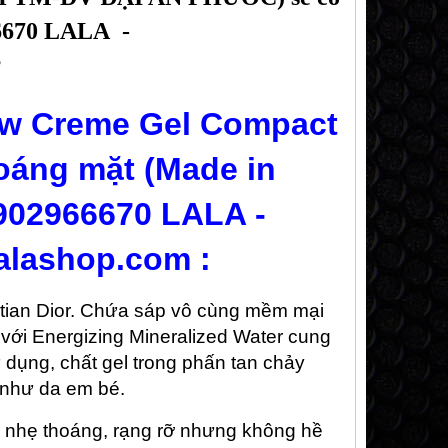
66670 LALA -
♥
low Creme Gel Compact
oáng mặt (Made in
0902966670 LALA -
alashop.com :
tian Dior.
Chứa sáp vô cùng mềm mại
với Energizing Mineralized Water c
ung
 dụng, chất gel trong phấn tan chảy
 như da em bé.
, nhẹ thoáng, rạng rỡ nhưng không hề