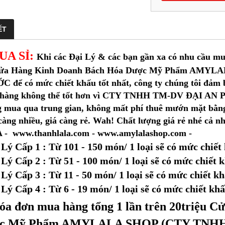
ẾT
UA SỈ:
Khi các Đại Lý & các bạn gần xa có nhu cầu mua 
Cửa Hàng Kinh Doanh Bách Hóa Dược Mỹ Phẩm AMY
 để có mức chiết khấu tốt nhất, công ty chúng tôi đảm b
hàng không thể tốt hơn vì CTY TNHH TM-DV ĐẠI AN PH
 mua qua trung gian, không mất phí thuê mướn mặt bằng,
àng nhiều, giá càng rẻ. Wah! Chất lượng giá rẻ nhé cả nh
- www.thanhlala.com - www.amylalashop.com -
 Lý Cấp 1
: Từ 101 - 150 món/ 1 loại sẽ có mức chiế
 Lý Cấp 2
: Từ 51 - 100 món/ 1 loại
sẽ có mức chiết 
 Lý Cấp 3
: Từ 11 - 50 món/ 1 loại
sẽ có mức chiết k
 Lý Cấp 4
: Từ 6 - 19 món/ 1 loại
sẽ có mức chiết kh
a đơn mua hàng tổng 1 lần trên 20triệu 
c Mỹ Phẩm AMYLALA SHOP (CTY TNHH 