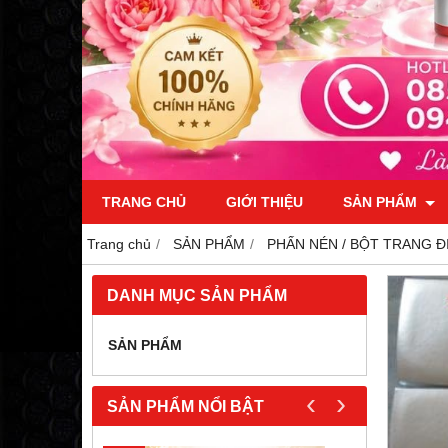
TRANG CHỦ
GIỚI THIỆU
SẢN PHẨM
Trang chủ
SẢN PHẨM
PHẤN NÉN / BỘT TRANG Đ
DANH MỤC SẢN PHẨM
SẢN PHẨM
‹
›
SẢN PHẨM NỔI BẬT