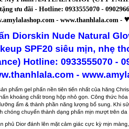
tặng ưu đãi - Hotline: 0933555070 - 09029
.amylalashop.com - www.thanhlala.com -
ấn
Diorskin Nude Natural G
keup
SPF20 siêu mịn, nhẹ th
ance) Hotline: 0933555070 - 
w.thanhlala.com - www.amyl
sản phẩm gel phấn nền tiên tiến nhất của hãng Chris
phấn khoáng chất trong hộp nhỏ gọn.
Công thức hóa 
dưỡng ẩm & thành phần năng lượng bổ sung.
Khi sử
h chóng chuyển thành dạng phấn mịn mượt trên da
ấn phủ Dior đánh lên mặt cảm giác cực kỳ mịn màng