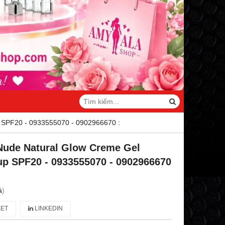
 SPF20 - 0933555070 - 0902966670 :
Nude Natural Glow Creme Gel
p SPF20 - 0933555070 - 0902966670
á
)
ET
LINKEDIN