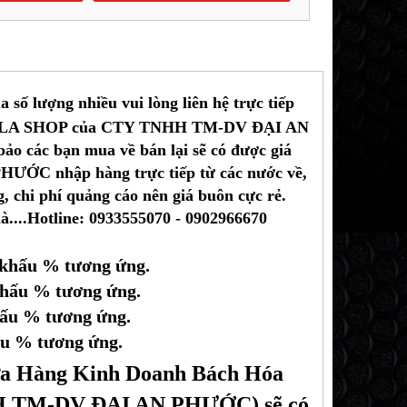
số lượng nhiều vui lòng liên hệ trực tiếp
LALA SHOP của CTY TNHH TM-DV ĐẠI AN
ảo các bạn mua về bán lại sẽ có được giá
ƯỚC nhập hàng trực tiếp từ các nước về,
 chi phí quảng cáo nên giá buôn cực rẻ.
à....Hotline: 0933555070 - 0902966670
t khấu % tương ứng.
khấu % tương ứng.
hấu % tương ứng.
ấu % tương ứng.
Cửa Hàng Kinh Doanh Bách Hóa
TM-DV ĐẠI AN PHƯỚC) sẽ có