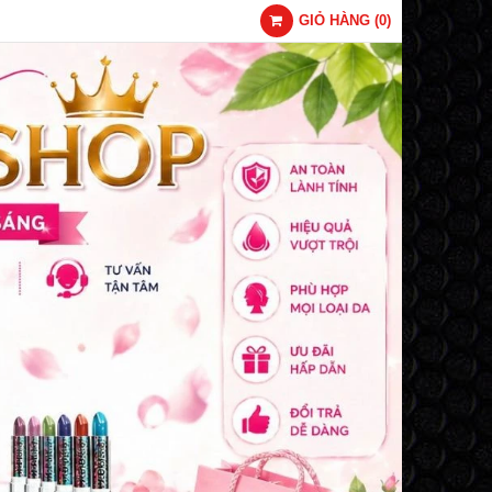
GIỎ HÀNG
(
0
)