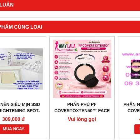
 LUẬN
PHẨM CÙNG LOẠI
NỀN SIÊU MỊN SSD
PHẤN PHỦ PF
PHẤN N
RIGHTENING SPOT-
COVERTOXTEN50™ FACE
COVE
ROL FOUNDATION
POWDER NHẬP KHẨU MỸ -
POWDER
309,000 đ
Vui lòng gọi
G - 0902966670 -
0858193968 - 0944193968 -
0933555
0858.193968
0933555070
MUA NGAY
AMYLALASHOP.COM -