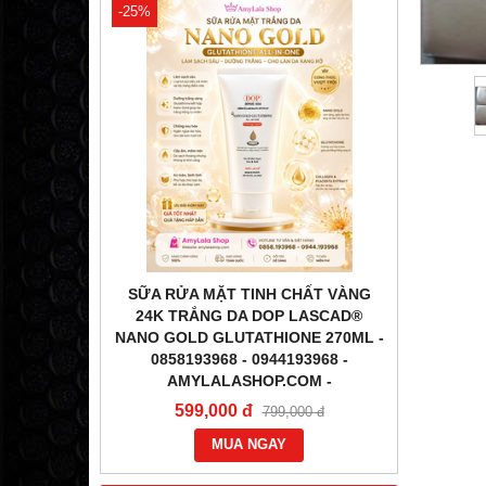
-25%
-31%
ÉN) DƯỠNG
SỮA RỬA MẶT TINH CHẤT VÀNG
TINH
OP LASCAD
24K TRẮNG DA DOP LASCAD®
LA
O GOLD
NANO GOLD GLUTATHIONE 270ML -
GLUTATH
58193968 -
0858193968 - 0944193968 -
0858
-
AMYLALASHOP.COM -
1,2
599,000 đ
000 đ
799,000 đ
MUA NGAY