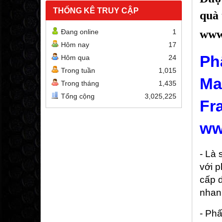
THỐNG KÊ TRUY CẬP
quà 
Đang online
1
www
Hôm nay
17
Ph
Hôm qua
24
Trong tuần
1,015
Ma
Trong tháng
1,435
Tổng cộng
3,025,225
Fr
ww
- Là 
với 
cấp 
nhan
- Ph