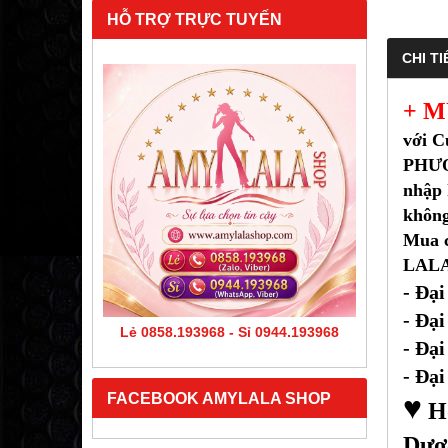
HỖ TRỢ TRỰC TUYẾN
CHI TI
+ M
với 
PHƯỚC
nhập 
không
Mua c
LALA 
- Đại
- Đại
Lẻ 0858.193968 - Sỉ 0944.193968
- Đại
- Đại
FACEBOOK AMYLALA SHOP
♥
Hó
Dượ