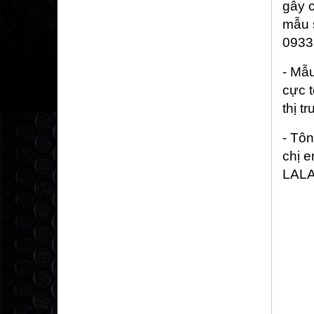
gây c
mẫu s
0933
- Mẫ
cực t
thị t
- Tôn
chị e
LALA