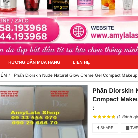
HƯỚNG DẪN MUA HÀNG
LIÊN HỆ
IỂM
Phấn Diorskin Nude Natural Glow Creme Gel Compact Makeup
Phấn Diorskin 
Compact Makeu
:
(
1
đánh gi
SHARE
TWE