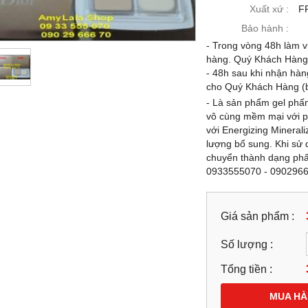
-21%
Xuất xứ :
F
Bảo hành :
- Trong vòng 48h làm vi
hàng. Quý Khách Hàng c
- 48h sau khi nhận hàn
cho Quý Khách Hàng (b
- Là sản phẩm gel phấn
vô cùng mềm mại với p
với Energizing Minera
lượng bổ sung. Khi sử 
chuyển thành dạng phấ
0933555070 - 090296
 CHẤT VÀNG 24K DOP
KEM MẶT (120G) HẠT VÀNG 24K
SCAD® NANO GOLD
DOP LASCAD® NANO GOLD
IONE 9IN1 SERUM 39ML -
GLUTATHIONE 9IN1 SIÊU TRẮNG
Giá sản phẩm :
.193968 - 0944.193968
CAO CẤP - 0858193968 - 094419396
-
Số lượng :
99,000 đ
1,899,000 đ
1,499,000 đ
1,899,000 đ
Tổng tiền :
MUA NGAY
MUA NGAY
MUA H