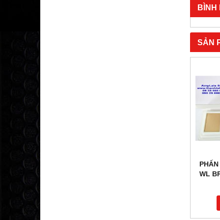
BÌNH
SẢN 
PHẤN 
WL B
CONT
1.5