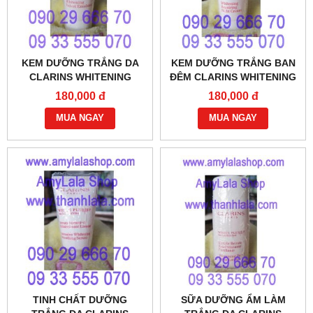
KEM DƯỠNG TRẮNG DA
KEM DƯỠNG TRẮNG BAN
CLARINS WHITENING
ĐÊM CLARINS WHITENING
VELVET EMULSION 5ML -
REPAIRING NIGHT CREAM
180,000 đ
180,000 đ
0933555070 - 0902966670
5ML - 0933555070 -
MUA NGAY
0902966670
MUA NGAY
TINH CHẤT DƯỠNG
SỮA DƯỠNG ẨM LÀM