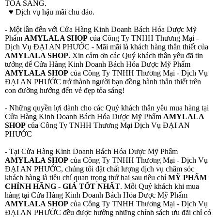
TỎA SÁNG.
♥ Dịch vụ hậu mãi chu đáo.
- Một lần đến với Cửa Hàng Kinh Doanh Bách Hóa Dược Mỹ
Phẩm
AMYLALA SHOP
của Công Ty TNHH Thương Mại -
Dịch Vụ ĐẠI AN PHƯỚC - Mãi mãi là khách hàng thân thiết của
AMYLALA SHOP
. Xin cảm ơn các Quý khách thân yêu đã tin
tưởng để Cửa Hàng Kinh Doanh Bách Hóa Dược Mỹ Phẩm
AMYLALA SHOP
của Công Ty TNHH Thương Mại - Dịch Vụ
ĐẠI AN PHƯỚC trở thành người bạn đồng hành thân thiết trên
con đường hướng đến vẻ đẹp tỏa sáng!
- Những quyền lợi dành cho các Quý khách thân yêu mua hàng tại
Cửa Hàng Kinh Doanh Bách Hóa Dược Mỹ Phẩm
AMYLALA
SHOP
của Công Ty TNHH Thương Mại Dịch Vụ ĐẠI AN
PHƯỚC
- Tại Cửa Hàng Kinh Doanh Bách Hóa Dược Mỹ Phẩm
AMYLALA SHOP
của Công Ty TNHH Thương Mại - Dịch Vụ
ĐẠI AN PHƯỚC, chúng tôi đặt chất lượng dịch vụ chăm sóc
khách hàng là tiêu chí quan trọng thứ hai sau tiêu chí
MỸ PHẨM
CHÍNH HÃNG - GIÁ TỐT NHẤT
. Mỗi Quý khách khi mua
hàng tại Cửa Hàng Kinh Doanh Bách Hóa Dược Mỹ Phẩm
AMYLALA SHOP
của Công Ty TNHH Thương Mại - Dịch Vụ
ĐẠI AN PHƯỚC đều được hưởng những chính sách ưu đãi chỉ có