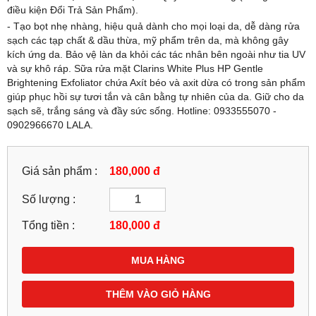
điều kiện Đổi Trả Sản Phẩm).
- Tạo bọt nhẹ nhàng, hiệu quả dành cho mọi loại da, dễ dàng rửa
sạch các tạp chất & dầu thừa, mỹ phẩm trên da, mà không gây
kích ứng da. Bảo vệ làn da khỏi các tác nhân bên ngoài như tia UV
và sự khô ráp. Sữa rửa mặt Clarins White Plus HP Gentle
Brightening Exfoliator chứa Axít béo và axit dừa có trong sản phẩm
giúp phục hồi sự tươi tắn và cân bằng tự nhiên của da. Giữ cho da
sạch sẽ, trắng sáng và đầy sức sống. Hotline: 0933555070 -
0902966670 LALA.
Giá sản phẩm :
180,000 đ
Số lượng :
Tổng tiền :
180,000
đ
MUA HÀNG
THÊM VÀO GIỎ HÀNG