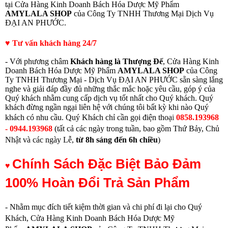
tại Cửa Hàng Kinh Doanh Bách Hóa Dược Mỹ Phẩm
AMYLALA SHOP
của Công Ty TNHH Thương Mại Dịch Vụ
ĐẠI AN PHƯỚC.
♥ Tư vấn khách hàng 24/7
- Với phương châm
Khách hàng là Thượng Đế
, Cửa Hàng Kinh
Doanh Bách Hóa Dược Mỹ Phẩm
AMYLALA SHOP
của Công
Ty TNHH Thương Mại - Dịch Vụ ĐẠI AN PHƯỚC sẵn sàng lắng
nghe và giải đáp đầy đủ những thắc mắc hoặc yêu cầu, góp ý của
Quý khách nhằm cung cấp dịch vụ tốt nhất cho Quý khách. Quý
khách đừng ngần ngại liên hệ với chúng tôi bất kỳ khi nào Quý
khách có nhu cầu.
Quý Khách chỉ cần gọi điện thoạ
i
0858.193968
- 0944.193968
(
tất cả các ngày trong tuần, bao gồm Thứ Bảy, Chủ
Nhật và các ngày Lễ,
từ
8h sáng đến 6h chiều
)
Chính Sách Đặc Biệt Bảo Đảm
♥
100% Hoàn Đổi Trả Sản Phẩm
- Nhằm mục đích tiết kiệm thời gian và chi phí đi lại cho Quý
Khách, Cửa Hàng Kinh Doanh Bách Hóa Dược Mỹ