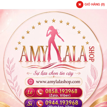
GIỎ HÀNG
(
0
)