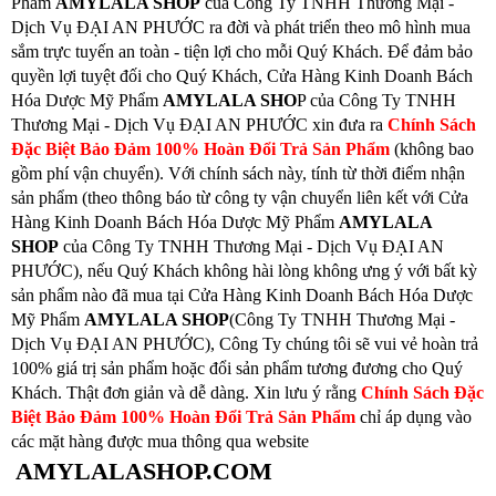
Phẩm
AMYLALA SHOP
của Công Ty TNHH Thương Mại -
Dịch Vụ ĐẠI AN PHƯỚC ra đời và phát triển theo mô hình mua
sắm trực tuyến an toàn - tiện lợi cho mỗi Quý Khách. Để đảm bảo
quyền lợi tuyệt đối cho Quý Khách, Cửa Hàng Kinh Doanh Bách
Hóa Dược Mỹ Phẩm
AMYLALA SHO
P của Công Ty TNHH
Thương Mại - Dịch Vụ ĐẠI AN PHƯỚC xin đưa ra
Chính Sách
Đặc Biệt Bảo Đảm 100% Hoàn Đổi Trả Sản Phẩm
(không bao
gồm phí vận chuyển). Với chính sách này, tính từ thời điểm nhận
sản phẩm (theo thông báo từ công ty vận chuyển liên kết với Cửa
Hàng Kinh Doanh Bách Hóa Dược Mỹ Phẩm
AMYLALA
SHOP
của Công Ty TNHH Thương Mại - Dịch Vụ ĐẠI AN
PHƯỚC), nếu Quý Khách không hài lòng không ưng ý với bất kỳ
sản phẩm nào đã mua tại Cửa Hàng Kinh Doanh Bách Hóa Dược
Mỹ Phẩm
AMYLALA SHOP
(Công Ty TNHH Thương Mại -
Dịch Vụ ĐẠI AN PHƯỚC), Công Ty chúng tôi sẽ vui vẻ hoàn trả
100% giá trị sản phẩm hoặc đổi sản phẩm tương đương cho Quý
Khách. Thật đơn giản và dễ dàng. Xin lưu ý rằng
Chính Sách Đặc
Biệt Bảo Đảm 100% Hoàn Đổi Trả Sản Phẩm
chỉ áp dụng vào
các mặt hàng được mua thông qua website
AMYLALASHOP.COM