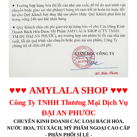
♥♥♥
AMYLALA SHOP
♥♥♥
Công Ty TNHH Thương Mại Dịch Vụ
ĐẠI AN PHƯỚC
CHUYÊN KINH DOANH CÁC LOẠI BÁCH HÓA,
NƯỚC HOA, TÚI XÁCH, MỸ PHẨM NGOẠI CAO CẤP
- PHÂN PHỐI SỈ LẺ -