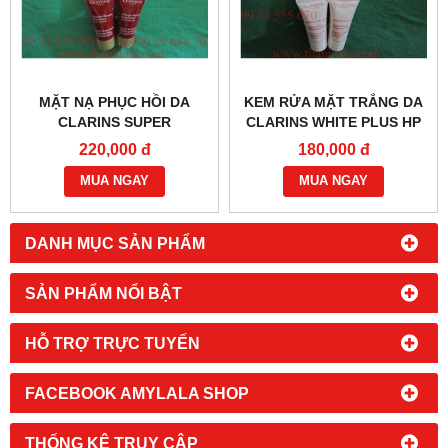
MẶT NẠ PHỤC HỒI DA
KEM RỬA MẶT TRẮNG DA
CLARINS SUPER
CLARINS WHITE PLUS HP
RESTORATIVE
PEARL-TO-CREAM 5ML-
220,000 đ
180,000 đ
REPLENISHING 5ML -
0902966670 - 0933555070
0902966670 - 0933555070
MUA NGAY
MUA NGAY
DANH MỤC SẢN PHẨM
SẢN PHẨM NỔI BẬT
HỖ TRỢ TRỰC TUYẾN
FACEBOOK AMYLALA SHOP
THỐNG KÊ TRUY CẬP