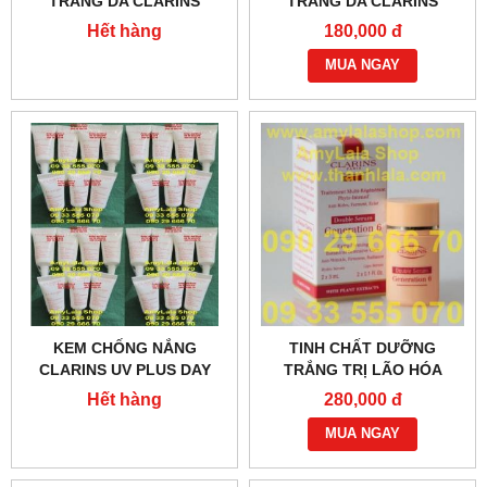
TRẮNG DA CLARINS
TRẮNG DA CLARINS
INTENSIVE WHITENING
WHITENING PURE AQUA-
Hết hàng
180,000 đ
SMOOTHING SERUM 3ML -
LOTION 10ML -
0933555070 - 0902966670
0933555070 - 0902966670
MUA NGAY
KEM CHỐNG NẮNG
TINH CHẤT DƯỠNG
CLARINS UV PLUS DAY
TRẮNG TRỊ LÃO HÓA
SCREEN HIGH
NHĂN TÁI TẠO DA
Hết hàng
280,000 đ
PROTECTION SPF40 7ML -
CLARINS MULTI-
0902966670 - 0933555070
RÉGÉNÉRANT PHYTO-
MUA NGAY
INTENSIF 6ML :