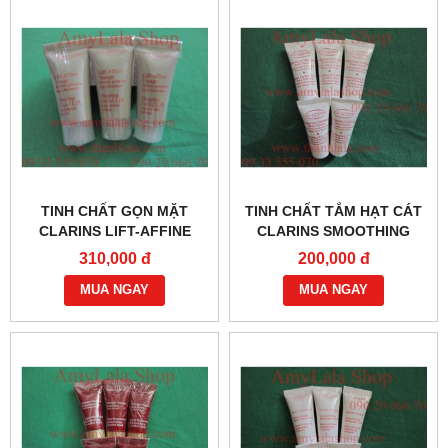
TINH CHẤT GỌN MẶT
TINH CHẤT TẮM HẠT CÁT
CLARINS LIFT-AFFINE
CLARINS SMOOTHING
VISAGE SERUM PREMIER
BODY SCRUB FOR A NEW
310,000 đ
200,000 đ
5ML - 0902966670 -
SKIN 8ML - 0902966670 -
0933555070
MUA NGAY
0933555070
MUA NGAY