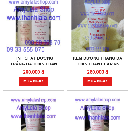
TINH CHẤT DƯỠNG
KEM DƯỠNG TRẮNG DA
TRẮNG DA TOÀN THÂN
TOÀN THÂN CLARINS
CLARINS RENEW-PLUS
BODY SHAPING CREAM
260,000 đ
260,000 đ
BODY SERUM 10ML -
8ML - 0933555070 -
0933555070 - 0902966670
MUA NGAY
0902966670
MUA NGAY