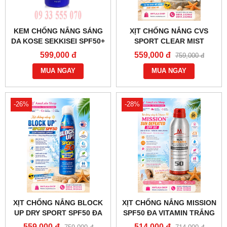
KEM CHỐNG NẮNG SÁNG
XỊT CHỐNG NẮNG CVS
DA KOSE SEKKISEI SPF50+
SPORT CLEAR MIST
PA+++ 15ML - 0933555070 -
SPRAY SUNSCREEN SPF70
599,000 đ
559,000 đ
759,000 đ
0902966670
142G DƯỠNG SÁNG DA -
MUA NGAY
0858193968 - 0944193968 -
MUA NGAY
AMYLALASHOP.COM -
-26%
-28%
XỊT CHỐNG NẮNG BLOCK
XỊT CHỐNG NẮNG MISSION
UP DRY SPORT SPF50 ĐA
SPF50 ĐA VITAMIN TRẮNG
VITAMIN DƯỠNG SÁNG DA
DA NGỪA LÃO HÓA NHẬP
559,000 đ
514,000 đ