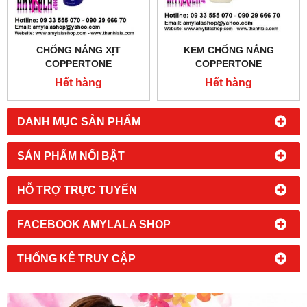
CHỐNG NẮNG XỊT
KEM CHỐNG NẮNG
COPPERTONE
COPPERTONE
ULTRAGUARD™ SPF 50
ULTRAGUARD™ SPF50
Hết hàng
Hết hàng
UVA/UVB 177ML (MADE IN
UVA/UVB 118ML (MADE IN
USA) 0933555070 -
USA) 0933555070 -
0902966670
0902966670
DANH MỤC SẢN PHẨM
SẢN PHẨM NỔI BẬT
HỖ TRỢ TRỰC TUYẾN
FACEBOOK AMYLALA SHOP
THỐNG KÊ TRUY CẬP