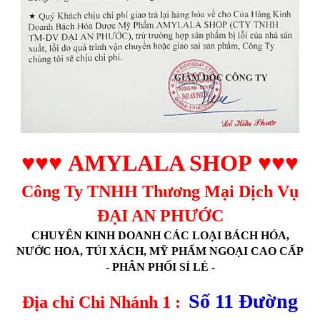
♥♥♥
AMYLALA SHOP
♥♥♥
Công Ty TNHH Thương Mại Dịch Vụ
ĐẠI AN PHƯỚC
CHUYÊN KINH DOANH CÁC LOẠI BÁCH HÓA,
NƯỚC HOA, TÚI XÁCH, MỸ PHẨM NGOẠI CAO CẤP
- PHÂN PHỐI SỈ LẺ -
Số 11 Đường
Địa chỉ Chi Nhánh 1 :