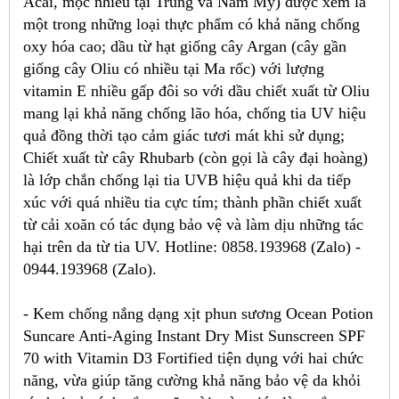
Acai, mọc nhiều tại Trung và Nam Mỹ) được xem là
một trong những loại thực phẩm có khả năng chống
oxy hóa cao; dầu từ hạt giống cây Argan (cây gần
giống cây Oliu có nhiều tại Ma rốc) với lượng
vitamin E nhiều gấp đôi so với dầu chiết xuất từ Oliu
mang lại khả năng chống lão hóa, chống tia UV hiệu
quả đồng thời tạo cảm giác tươi mát khi sử dụng;
Chiết xuất từ cây Rhubarb (còn gọi là cây đại hoàng)
là lớp chắn chống lại tia UVB hiệu quả khi da tiếp
xúc với quá nhiều tia cực tím; thành phần chiết xuất
từ cải xoăn có tác dụng bảo vệ và làm dịu những tác
hại trên da từ tia UV. Hotline: 0858.193968 (Zalo) -
0944.193968 (Zalo).
- Kem chống nắng dạng xịt phun sương Ocean Potion
Suncare Anti-Aging Instant Dry Mist Sunscreen SPF
70 with Vitamin D3 Fortified tiện dụng với hai chức
năng, vừa giúp tăng cường khả năng bảo vệ da khỏi