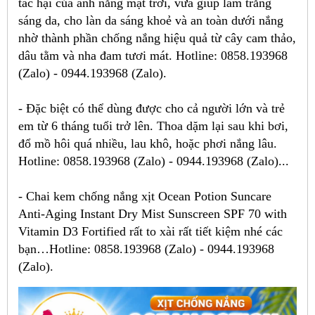
tác hại của ánh nắng mặt trời, vừa giúp làm trắng
sáng da, cho làn da sáng khoẻ và an toàn dưới nắng
nhờ thành phần chống nắng hiệu quả từ cây cam thảo,
dâu tằm và nha đam tươi mát. Hotline: 0858.193968
(Zalo) - 0944.193968 (Zalo).
- Đặc biệt có thể dùng được cho cả người lớn và trẻ
em từ 6 tháng tuổi trở lên. Thoa dặm lại sau khi bơi,
đổ mồ hôi quá nhiều, lau khô, hoặc phơi nắng lâu.
Hotline: 0858.193968 (Zalo) - 0944.193968 (Zalo)...
- Chai kem chống nắng xịt Ocean Potion Suncare
Anti-Aging Instant Dry Mist Sunscreen SPF 70 with
Vitamin D3 Fortified rất to xài rất tiết kiệm nhé các
bạn…Hotline: 0858.193968 (Zalo) - 0944.193968
(Zalo).