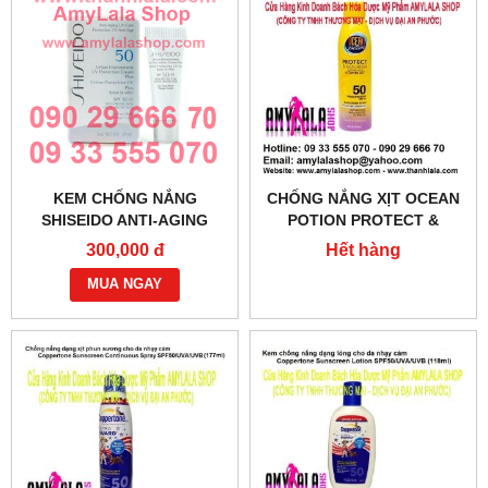
KEM CHỐNG NẮNG
CHỐNG NẮNG XỊT OCEAN
SHISEIDO ANTI-AGING
POTION PROTECT &
UV/SPF50 2ML -
NOURISH SPF50 WITH
300,000 đ
Hết hàng
0933555070 - 0902966670
VITAMIN D3™ FORTIFIED
MUA NGAY
177ML - 0933555070