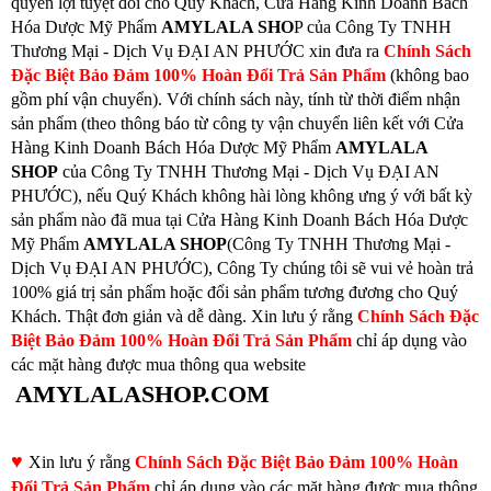
quyền lợi tuyệt đối cho Quý Khách, Cửa Hàng Kinh Doanh Bách
Hóa Dược Mỹ Phẩm
AMYLALA SHO
P của Công Ty TNHH
Thương Mại - Dịch Vụ ĐẠI AN PHƯỚC xin đưa ra
Chính Sách
Đặc Biệt Bảo Đảm 100% Hoàn Đổi Trả Sản Phẩm
(không bao
gồm phí vận chuyển). Với chính sách này, tính từ thời điểm nhận
sản phẩm (theo thông báo từ công ty vận chuyển liên kết với Cửa
Hàng Kinh Doanh Bách Hóa Dược Mỹ Phẩm
AMYLALA
SHOP
của Công Ty TNHH Thương Mại - Dịch Vụ ĐẠI AN
PHƯỚC), nếu Quý Khách không hài lòng không ưng ý với bất kỳ
sản phẩm nào đã mua tại Cửa Hàng Kinh Doanh Bách Hóa Dược
Mỹ Phẩm
AMYLALA SHOP
(Công Ty TNHH Thương Mại -
Dịch Vụ ĐẠI AN PHƯỚC), Công Ty chúng tôi sẽ vui vẻ hoàn trả
100% giá trị sản phẩm hoặc đổi sản phẩm tương đương cho Quý
Khách. Thật đơn giản và dễ dàng. Xin lưu ý rằng
Chính Sách Đặc
Biệt Bảo Đảm 100% Hoàn Đổi Trả Sản Phẩm
chỉ áp dụng vào
các mặt hàng được mua thông qua website
AMYLALASHOP.COM
♥
Xin lưu ý rằng
Chính Sách Đặc Biệt Bảo Đảm 100% Hoàn
Đổi Trả Sản Phẩm
chỉ áp dụng vào các mặt hàng được mua thông