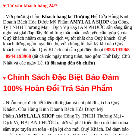
♥ Tư vấn khách hàng 24/7
- Với phương châm
Khách hàng là Thượng Đế
, Cửa Hàng Kinh
Doanh Bách Hóa Dược Mỹ Phẩm
AMYLALA SHOP
của Công
Ty TNHH Thương Mại - Dịch Vụ ĐẠI AN PHƯỚC sẵn sàng lắng
nghe và giải đáp đầy đủ những thắc mắc hoặc yêu cầu, góp ý của
Quý khách nhằm cung cấp dịch vụ tốt nhất cho Quý khách. Quý
khách đừng ngần ngại liên hệ với chúng tôi bất kỳ khi nào Quý
khách có nhu cầu.
Quý Khách chỉ cần gọi điện thoạ
i
0858.193968
- 0944.193968
(
tất cả các ngày trong tuần, bao gồm Thứ Bảy, Chủ
Nhật và các ngày Lễ,
từ
8h sáng đến 6h chiều
)
Chính Sách Đặc Biệt Bảo Đảm
♥
100% Hoàn Đổi Trả Sản Phẩm
- Nhằm mục đích tiết kiệm thời gian và chi phí đi lại cho Quý
Khách, Cửa Hàng Kinh Doanh Bách Hóa Dược Mỹ
Phẩm
AMYLALA SHOP
của Công Ty TNHH Thương Mại -
Dịch Vụ ĐẠI AN PHƯỚC ra đời và phát triển theo mô hình mua
sắm trực tuyến an toàn - tiện lợi cho mỗi Quý Khách. Để đảm bảo