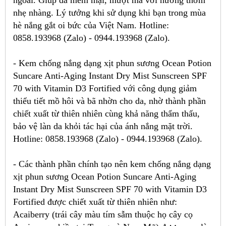
ngoài. Giúp da mềm mại, mượt mà với hương thơm
nhẹ nhàng. Lý tưởng khi sử dụng khi bạn trong mùa
hè nắng gắt oi bức của Việt Nam. Hotline:
0858.193968 (Zalo) - 0944.193968 (Zalo).
- Kem chống nắng dạng xịt phun sương Ocean Potion
Suncare Anti-Aging Instant Dry Mist Sunscreen SPF
70 with Vitamin D3 Fortified với công dụng giảm
thiểu tiết mồ hôi và bã nhờn cho da, nhờ thành phần
chiết xuất từ thiên nhiên cùng khả năng thẩm thấu,
bảo vệ làn da khỏi tác hại của ánh nắng mặt trời.
Hotline: 0858.193968 (Zalo) - 0944.193968 (Zalo).
- Các thành phần chính tạo nên kem chống nắng dạng
xịt phun sương Ocean Potion Suncare Anti-Aging
Instant Dry Mist Sunscreen SPF 70 with Vitamin D3
Fortified được chiết xuất từ thiên nhiên như:
Acaiberry (trái cây màu tím sẫm thuộc họ cây cọ