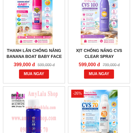
THANH LĂN CHỐNG NẮNG
XỊT CHỐNG NẮNG CVS
BANANA BOAT BABY FACE
CLEAR SPRAY
& BODY STICK SUNCREEN
SUNSCREEN SPF100
399,000 đ
599,000 đ
599,000 đ
799,000 đ
SPF50/UVA/UVB 15.6G -
DƯỠNG ẨM DA -
0858193968 - 0944193968 -
MUA NGAY
0858193968 - 0944193968 -
MUA NGAY
AMYLALASHOP.COM -
AMYLALASHOP.COM -
-26%