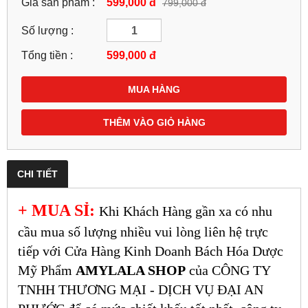
Giá sản phẩm :
599,000 đ
799,000 đ
Số lượng :
Tổng tiền :
599,000
đ
MUA HÀNG
THÊM VÀO GIỎ HÀNG
CHI TIẾT
+ MUA SỈ:
Khi Khách Hàng gần xa có nhu
cầu mua số lượng nhiều vui lòng liên hệ trực
tiếp với Cửa Hàng Kinh Doanh Bách Hóa Dược
Mỹ Phẩm
AMYLALA SHOP
của CÔNG TY
TNHH THƯƠNG MẠI - DỊCH VỤ ĐẠI AN