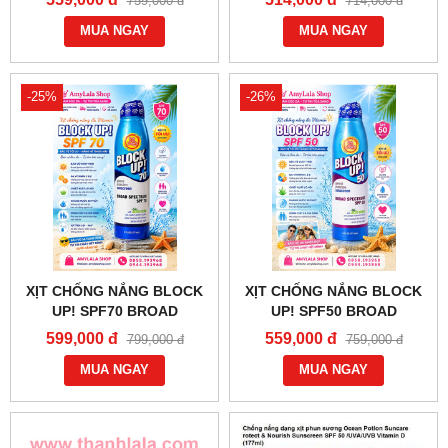
759,000 đ
714,000 đ
- 0858193968 - 0944193968
KHẨU MỸ - 0858193968 -
- AMYLALASHOP.COM -
MUA NGAY
0944193968 -
MUA NGAY
AMYLALASHOP.COM -
-25%
-26%
XỊT CHỐNG NẮNG BLOCK
XỊT CHỐNG NẮNG BLOCK
UP! SPF70 BROAD
UP! SPF50 BROAD
SPECTRUM SUNSCREEN
SPECTRUM SUNSCREEN
599,000 đ
559,000 đ
799,000 đ
759,000 đ
DƯỠNG TRẮNG DA -
DƯỠNG TRẮNG DA -
0858193968 - 0944193968 -
MUA NGAY
0858193968 - 0944193968 -
MUA NGAY
AMYLALASHOP.COM -
AMYLALASHOP.COM -