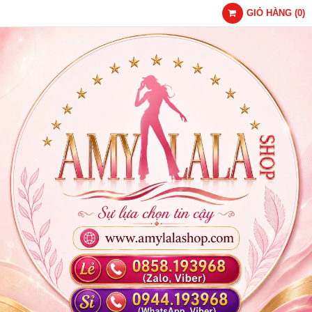
GIỎ HÀNG
(
0
)