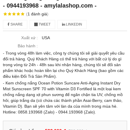
- 0944193968 - amylalashop.com -
(
1
đánh giá
)
SHARE
TWEET
LINKEDIN
Xuất xứ :
USA
Bảo hành :
- Trong vòng 48h làm việc, công ty chúng tôi sẽ giải quyết yêu cầu
đổi trả hàng. Quý Khách Hàng có thể trả hàng với bất cứ lý do gì
trong vòng từ 24h - 48h sau khi nhận hàng, chúng tôi sẽ đổi sản
phẩm khác hoặc hoàn tiền lại cho Quý Khách Hàng (bao gồm các
điều kiện Đổi Trả Sản Phẩm).
- Kem chống nắng Ocean Potion Suncare Anti-Aging Instant Dry
Mist Sunscreen SPF 70 with Vitamin D3 Fortified là một loại kem
chống nắng dạng xịt phun sương để ngăn chặn tia UV, chống mồ
hôi, giúp trắng da (có chứa các thành phần Asai-Berry, cam thảo,
Vitamin D). Bạn sẽ yên tâm với làn da của mình trong mùa hè.
Hotline: 0858.193968 (Zalo) - 0944.193968 (Zalo).