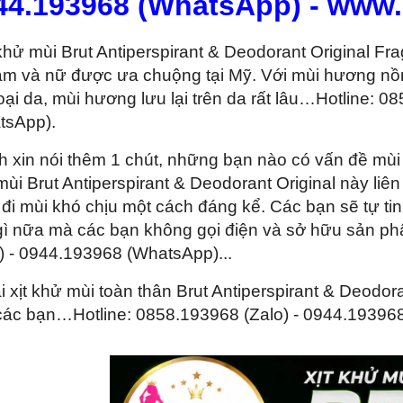
44.193968 (WhatsApp) - www
 khử mùi Brut Antiperspirant & Deodorant Original F
am và nữ được ưa chuộng tại Mỹ. Với mùi hương nồn
oại da, mùi hương lưu lại trên da rất lâu…Hotline: 
tsApp).
h xin nói thêm 1 chút, những bạn nào có vấn đề mùi 
ùi Brut Antiperspirant & Deodorant Original này liên
đi mùi khó chịu một cách đáng kể. Các bạn sẽ tự tin 
gì nữa mà các bạn không gọi điện và sở hữu sản phẩ
) - 0944.193968 (WhatsApp)...
i xịt khử mùi toàn thân Brut Antiperspirant & Deodorant Or
các bạn…Hotline: 0858.193968 (Zalo) - 0944.19396