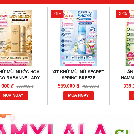
-26%
-37%
HỬ MÙI NƯỚC HOA
XỊT KHỬ MÙI NỮ SECRET
LĂN
CO RABANNE LADY
SPRING BREEZE
HAMM
LLION (MADE IN
ANTIPERSPIRANT
NATUR
,000 đ
559,000 đ
339,
699,000 đ
759,000 đ
E) - 0858193968 -
DEODORANT (MADE IN
NHẬ
0944193968 -
MUA NGAY
USA) - 0858193968 -
MUA NGAY
0858193
LALASHOP.COM -
0944193968 -
AMYL
AMYLALASHOP.COM -