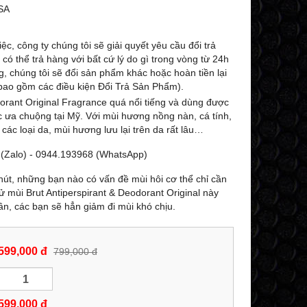
-27%
-25%
SA
ệc, công ty chúng tôi sẽ giải quyết yêu cầu đổi trả
ó thể trả hàng với bất cứ lý do gì trong vòng từ 24h
g, chúng tôi sẽ đổi sản phẩm khác hoặc hoàn tiền lại
ao gồm các điều kiện Đổi Trả Sản Phẩm).
dorant Original Fragrance quá nổi tiếng và dùng được
 ưa chuộng tại Mỹ. Với mùi hương nồng nàn, cá tính,
các loại da, mùi hương lưu lại trên da rất lâu…
 (Zalo) - 0944.193968 (WhatsApp)
hút, những bạn nào có vấn đề mùi hôi cơ thể chỉ cần
KEM (LOTION DẠNG NÉN) DƯỠNG
SỮA RỬA MẶT TIN
ử mùi Brut Antiperspirant & Deodorant Original này
TRẮNG TOÀN THÂN DOP LASCAD
24K TRẮNG DA D
uần, các bạn sẽ hẳn giảm đi mùi khó chịu.
ULTRA WHITE NANO GOLD
NANO GOLD GLUTATH
8
GLUTATHIONE 180G - 0858193968 -
0858193968 - 09
0944193968 -
AMYLALASHOP
599,000 đ
799,000 đ
529,000 đ
599,000 đ
729,000 đ
7
MUA NGAY
MUA NG
599,000
đ