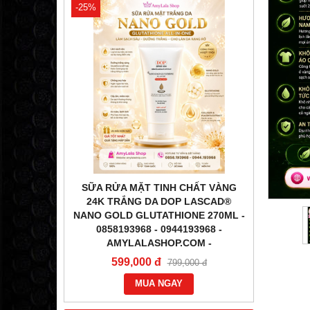
-25%
-31%
ÉN) DƯỠNG
SỮA RỬA MẶT TINH CHẤT VÀNG
TINH
OP LASCAD
24K TRẮNG DA DOP LASCAD®
LA
O GOLD
NANO GOLD GLUTATHIONE 270ML -
GLUTATH
58193968 -
0858193968 - 0944193968 -
0858
-
AMYLALASHOP.COM -
1,2
599,000 đ
000 đ
799,000 đ
MUA NGAY