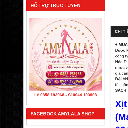
HỖ TRỢ TRỰC TUYẾN
CHI TI
+ MUA 
Dược 
công t
Hóa D
nước v
giá cà
ĐẠI AN
tôi lu
SÁCH 
Lẻ 0858.193968 - Sỉ 0944.193968
Xi
FACEBOOK AMYLALA SHOP
(M