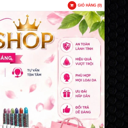
GIỎ HÀNG
(
0
)