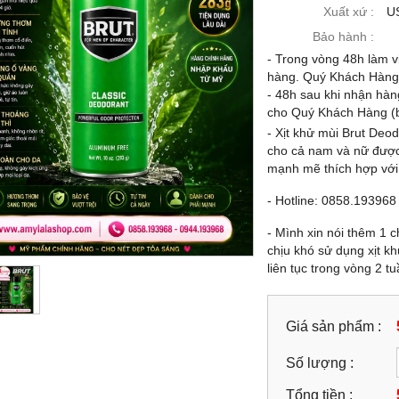
-21%
Xuất xứ :
U
Bảo hành :
- Trong vòng 48h làm vi
hàng. Quý Khách Hàng c
- 48h sau khi nhận hàn
cho Quý Khách Hàng (b
- Xịt khử mùi Brut Deo
cho cả nam và nữ được
mạnh mẽ thích hợp với 
- Hotline: 0858.193968
- Mình xin nói thêm 1 c
 CHẤT VÀNG 24K DOP
KEM MẶT (120G) HẠT VÀNG 24K
chịu khó sử dụng xịt kh
SCAD® NANO GOLD
DOP LASCAD® NANO GOLD
liên tục trong vòng 2 t
IONE 9IN1 SERUM 39ML -
GLUTATHIONE 9IN1 SIÊU TRẮNG
.193968 - 0944.193968
CAO CẤP - 0858193968 - 094419396
-
99,000 đ
1,899,000 đ
Giá sản phẩm :
1,499,000 đ
1,899,000 đ
MUA NGAY
Số lượng :
MUA NGAY
Tổng tiền :