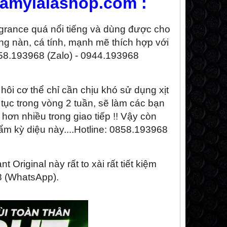
.amylalashop.com :
ragrance quá nổi tiếng và dùng được cho
g nàn, cá tính, mạnh mẽ thích hợp với
0858.193968 (Zalo) - 0944.193968
hôi cơ thể chỉ cần chịu khó sử dụng xịt
 tục trong vòng 2 tuần, sẽ làm các bạn
hơn nhiều trong giao tiếp !! Vậy còn
m kỳ diệu này....Hotline: 0858.193968
iginal này rất to xài rất tiết kiệm
8 (WhatsApp).