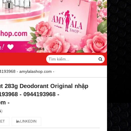
44193968 - amylalashop.com -
ut 283g Deodorant Original nhập
193968 - 0944193968 -
om -
á
)
ET
LINKEDIN