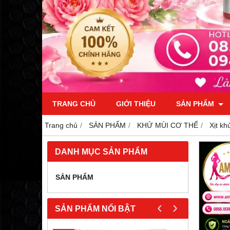
TRANG CHỦ
GIỚI THIỆU
SẢN PHẨM
Trang chủ
SẢN PHẨM
KHỬ MÙI CƠ THỂ
Xịt 
DANH MỤC SẢN PHẨM
SẢN PHẨM
‹
›
SẢN PHẨM NỔI BẬT