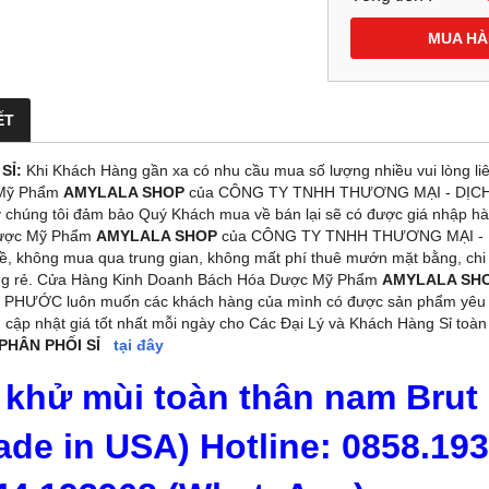
MUA H
ẾT
SỈ:
Khi Khách Hàng gần xa có nhu cầu mua số lượng nhiều vui lòng li
Mỹ Phẩm
AMYLALA SHOP
của CÔNG TY TNHH THƯƠNG MẠI - DỊCH VỤ
y chúng tôi đảm bảo Quý Khách mua về bán lại sẽ có được giá nhập h
ược Mỹ Phẩm
AMYLALA SHOP
của CÔNG TY TNHH THƯƠNG MẠI - DỊ
ề, không mua qua trung gian, không mất phí thuê mướn mặt bằng, chi 
ng rẻ. Cửa Hàng Kinh Doanh Bách Hóa Dược Mỹ Phẩm
AMYLALA SH
 PHƯỚC luôn muốn các khách hàng của mình có được sản phẩm yêu thí
ôn cập nhật giá tốt nhất mỗi ngày cho Các Đại Lý và Khách Hàng Sỉ toà
PHÂN PHỐI SỈ
tại đây
̣t khử mùi toàn thân nam Brut
ade in USA) Hotline: 0858.193