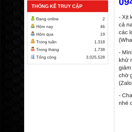
09
THỐNG KÊ TRUY CẬP
- Xịt
Đang online
2
cả n
Hôm nay
46
các l
Hôm qua
19
(Wha
Trong tuần
1,318
Trong tháng
1,738
- Mìn
Tổng cộng
3,025,528
khử m
giảm 
chờ 
(Zalo
- Cha
nhé 