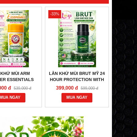
-33%
 KHỬ MÙI ARM
LĂN KHỬ MÙI BRUT MỸ 24
ER ESSENTIALS
HOUR PROTECTION WITH
AL DEODORANT
TRIMAX® TRÒN XANH -
000 đ
399,000 đ
539,000 đ
599,000 đ
P KHẨU MỸ -
0858193968 - 0944193968 -
968 - 0944193968 -
MUA NGAY
AMYLALASHOP.COM -
MUA NGAY
ALASHOP.COM -