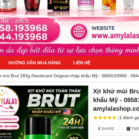
HƯỚNG DẪN MUA HÀNG
LIÊN HỆ
khử mùi Brut 283g Deodorant Original nhập khẩu Mỹ - 0858193968 - 09
Xịt khử mùi Br
khẩu Mỹ - 0858
amylalashop.c
(
1
đánh gi
SHARE
TWE