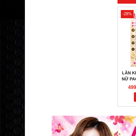
-28%
LĂN K
NỮ PA
MI
499
FRANC
AMY