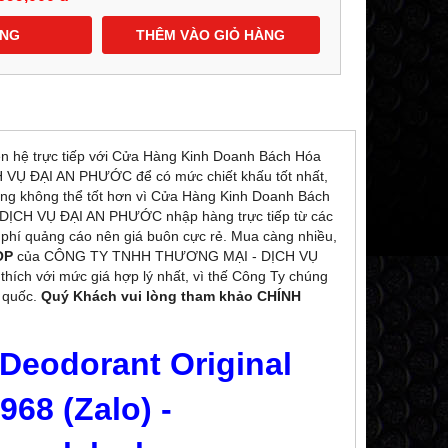
ÀNG
THÊM VÀO GIỎ HÀNG
ên hệ trực tiếp với Cửa Hàng Kinh Doanh Bách Hóa
 ĐẠI AN PHƯỚC để có mức chiết khấu tốt nhất,
àng không thể tốt hơn vì Cửa Hàng Kinh Doanh Bách
CH VỤ ĐẠI AN PHƯỚC nhập hàng trực tiếp từ các
phí quảng cáo nên giá buôn cực rẻ. Mua càng nhiều,
OP
của CÔNG TY TNHH THƯƠNG MẠI - DỊCH VỤ
ch với mức giá hợp lý nhất, vì thế Công Ty chúng
n quốc.
Quý Khách vui lòng tham khảo CHÍNH
 Deodorant Original
968 (Zalo) -