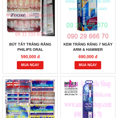
BÚT TẨY TRẮNG RĂNG
KEM TRẮNG RĂNG 7 NGÀY
PHILIPS ORAL
ARM & HAMMER
HEALTHCARE WHITENING
MENTADENT ANTICAVITY
590,000 đ
690,000 đ
5.25% (2.7ML) -
FLUORIDE ADVANCED
0933555070 - 0902966670
MUA NGAY
WHITENING - 0933555070 -
MUA NGAY