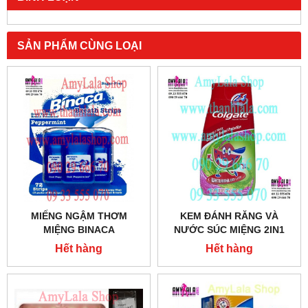
SẢN PHẨM CÙNG LOẠI
MIẾNG NGẬM THƠM
KEM ĐÁNH RĂNG VÀ
MIỆNG BINACA
NƯỚC SÚC MIỆNG 2IN1
FASTBLAST CAO CẤP -
WATERMELON FLAVOR
Hết hàng
Hết hàng
0933555070 - 0902966670 -
COLGATE KIDS 4.6OZ -
WWW.THANHLALA.COM -
0933555070 - 0902966670