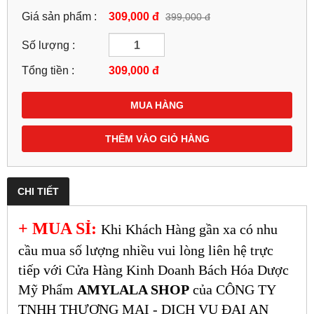
Giá sản phẩm :
309,000 đ
399,000 đ
Số lượng :
Tổng tiền :
309,000
đ
MUA HÀNG
THÊM VÀO GIỎ HÀNG
CHI TIẾT
+ MUA SỈ:
Khi Khách Hàng gần xa có nhu
cầu mua số lượng nhiều vui lòng liên hệ trực
tiếp với Cửa Hàng Kinh Doanh Bách Hóa Dược
Mỹ Phẩm
AMYLALA SHOP
của CÔNG TY
TNHH THƯƠNG MẠI - DỊCH VỤ ĐẠI AN