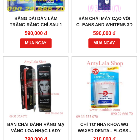
BĂNG DẢI DÁN LÀM
BÀN CHẢI MÁY CẠO VÔI
TRẮNG RĂNG CHỈ SAU 1
CLEANS AND WHITENS 3D
GIỜ CREST 3D WHITE™
WHITE POWER -
590,000 đ
590,000 đ
WHITESTRIPS TEETH
0902966670 - 0933555070
WHITENING - 0933555070
MUA NGAY
MUA NGAY
BÀN CHẢI ĐÁNH RĂNG MẠ
CHỈ TƠ NHA KHOA WG
VÀNG LOA NHẠC LADY
WAXED DENTAL FLOSS -
GAGA BRUSHBUDDIES
0933555070 - 0902966670 -
790,000 đ
210,000 đ