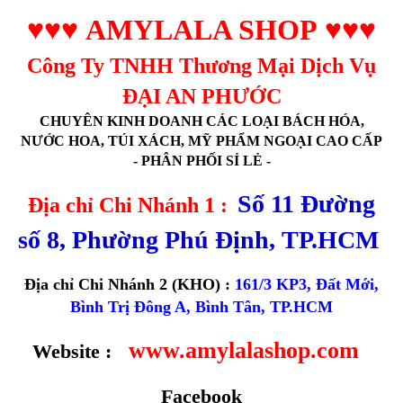
♥♥♥
AMYLALA SHOP
♥♥♥
Công Ty TNHH Thương Mại Dịch Vụ
ĐẠI AN PHƯỚC
CHUYÊN KINH DOANH CÁC LOẠI BÁCH HÓA,
NƯỚC HOA, TÚI XÁCH, MỸ PHẨM NGOẠI CAO CẤP
- PHÂN PHỐI SỈ LẺ -
Số 11 Đường
Địa chỉ Chi Nhánh 1 :
số 8, Phường Phú Định, TP.HCM
Địa chỉ Chi Nhánh 2 (KHO) :
161/3 KP3, Đất Mới,
Bình Trị Đông A, Bình Tân, TP.HCM
www.amylalashop.com
Website :
Facebook