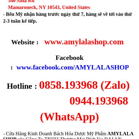
540 Alda Rd
Mamaroneck, NY 10543, United States
- Bên Mỹ nhận hàng trước ngày thứ 7, hàng sẽ về tới vào thứ
2-3 tuần kế tiếp.
www.amylalashop.com
Website :
Facebook
:
www.facebook.com/AMYLALASHOP
0858.193968 (Zalo)
Hotline :
0944.193968
(WhatsApp)
- Cửa Hàng Kinh Doanh Bách Hóa Dược Mỹ Phẩm
AMYLALA