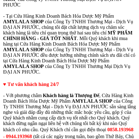
PHƯỚC
- Tại Cửa Hàng Kinh Doanh Bách Hóa Dược Mỹ Phẩm
AMYLALA SHOP
của Công Ty TNHH Thương Mại - Dịch Vụ
ĐẠI AN PHƯỚC, chúng tôi đặt chất lượng dịch vụ chăm sóc
khách hàng là tiêu chí quan trọng thứ hai sau tiêu chí
MỸ PHẨM
CHÍNH HÃNG - GIÁ TỐT NHẤT
. Mỗi Quý khách khi mua
hàng tại Cửa Hàng Kinh Doanh Bách Hóa Dược Mỹ Phẩm
AMYLALA SHOP
của Công Ty TNHH Thương Mại - Dịch Vụ
ĐẠI AN PHƯỚC đều được hưởng những chính sách ưu đãi chỉ có
tại Cửa Hàng Kinh Doanh Bách Hóa Dược Mỹ Phẩm
AMYLALA SHOP
của Công Ty TNHH Thương Mại Dịch Vụ
ĐẠI AN PHƯỚC.
♥ Tư vấn khách hàng 24/7
- Với phương châm
Khách hàng là Thượng Đế
, Cửa Hàng Kinh
Doanh Bách Hóa Dược Mỹ Phẩm
AMYLALA SHOP
của Công
Ty TNHH Thương Mại - Dịch Vụ ĐẠI AN PHƯỚC sẵn sàng lắng
nghe và giải đáp đầy đủ những thắc mắc hoặc yêu cầu, góp ý của
Quý khách nhằm cung cấp dịch vụ tốt nhất cho Quý khách. Quý
khách đừng ngần ngại liên hệ với chúng tôi bất kỳ khi nào Quý
khách có nhu cầu.
Quý Khách chỉ cần gọi điện thoạ
i
0858.193968
- 0944.193968
(
tất cả các ngày trong tuần, bao gồm Thứ Bảy, Chủ