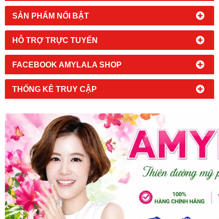
SẢN PHẨM NỔI BẬT
HỖ TRỢ TRỰC TUYẾN
FACEBOOK AMYLALA SHOP
THỐNG KÊ TRUY CẬP