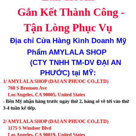
Gắn Kết Thành Công -
Tận Lòng Phục Vụ
Địa chỉ
Cửa Hàng Kinh Doanh Mỹ
Phẩm AMYLALA SHOP
(CTY TNHH TM-DV ĐẠI AN
PHƯỚC)
tại MỸ:
1/ AMYLALA SHOP (DAI AN PHUOC CO.,LTD)
760 S Bronson Ave
Los Angeles, CA 90005, United States
- Bên Mỹ nhận hàng trước ngày thứ 2, hàng sẽ về tới vào thứ
3-4 tuần kế tiếp.
2/ AMYLALA SHOP (DAI AN PHUOC CO.,LTD)
1175 S Windsor Blvd
Los Angeles, CA 90019, United States