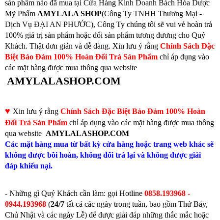
sản phẩm nào đã mua tại Cửa Hàng Kinh Doanh Bách Hóa Dược
Mỹ Phẩm
AMYLALA SHOP
(Công Ty TNHH Thương Mại -
Dịch Vụ ĐẠI AN PHƯỚC), Công Ty chúng tôi sẽ vui vẻ hoàn trả
100% giá trị sản phẩm hoặc đổi sản phẩm tương đương cho Quý
Khách. Thật đơn giản và dễ dàng. Xin lưu ý rằng
Chính Sách Đặc
Biệt Bảo Đảm 100% Hoàn Đổi Trả Sản Phẩm
chỉ áp dụng vào
các mặt hàng được mua thông qua website
AMYLALASHOP.COM
♥
Xin lưu ý rằng
Chính Sách Đặc Biệt Bảo Đảm 100% Hoàn
Đổi Trả Sản Phẩm
chỉ áp dụng vào các mặt hàng được mua thông
qua website
AMYLALASHOP.COM
Các mặt hàng mua từ bất kỳ cửa hàng hoặc trang web khác sẽ
không được bồi hoàn, không đổi trả lại và không được giải
đáp khiếu nại.
- Những gì Quý Khách cần làm: gọi
Hotline
0858.193968 -
0944.193968
(
24/7
tất cả các ngày trong tuần, bao gồm Thứ Bảy,
Chủ Nhật và các ngày Lễ) để được giải đáp những thắc mắc hoặc