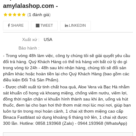
amylalashop.com -
(
1
đánh giá
)
SHARE
TWEET
LINKEDIN
Xuất xứ :
USA
Bảo hành :
- Trong vòng 48h làm việc, công ty chúng tôi sẽ giải quyết yêu cầu
đổi trả hàng. Quý Khách Hàng có thể trả hàng với bất cứ lý do gì
trong vòng từ 24h - 48h sau khi nhận hàng, chúng tôi sẽ đổi sản
phẩm khác hoặc hoàn tiền lại cho Quý Khách Hàng (bao gồm các
điều kiện Đổi Trả Sản Phẩm).
- Được chiết xuất từ tinh chất hoa quả, Aloe Vera và Bạc Hà nhằm
sát khuẩn cổ họng và khoang miệng, chống viêm nướu, viêm lợi,
đồng thời ngăn chặn vi khuẩn hình thành sau khi ăn, uống và hút
thuốc, đem lại cho bạn hơi thở thơm mát mọi lúc mọi nơi, giúp bạn
luôn tự tin trong mọi hoàn cảnh, 1 chai xịt thơm miệng cao cấp
Binaca Fastblast sử dụng khoảng 6 tháng trở lên, 1 chai xịt được
300 lần. Hotline: 0858.193968 (Zalo) - 0944.193968 (WhatsApp)