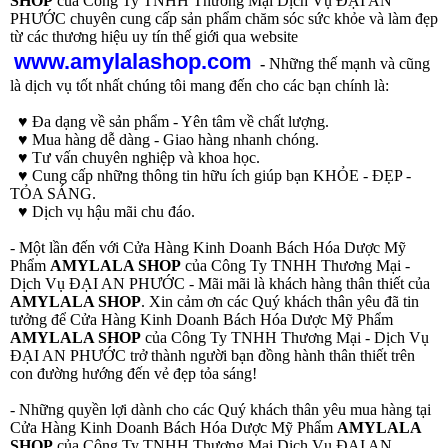
SHOP
của Công Ty TNHH Thương Mại Dịch Vụ ĐẠI AN
PHƯỚC chuyên cung cấp sản phẩm chăm sóc sức khỏe và làm đẹp
từ các thương hiệu uy tín thế giới qua website
www.amylalashop.com
-
Những thế mạnh và cũng
là dịch vụ tốt nhất chúng tôi mang đến cho các bạn chính là:
♥ Đa dạng về sản phẩm - Yên tâm về chất lượng.
♥ Mua hàng dễ dàng - Giao hàng nhanh chóng.
♥ Tư vấn chuyên nghiệp và khoa học.
♥ Cung cấp những thông tin hữu ích giúp bạn KHỎE - ĐẸP -
TỎA SÁNG.
♥ Dịch vụ hậu mãi chu đáo.
- Một lần đến với Cửa Hàng Kinh Doanh Bách Hóa Dược Mỹ
Phẩm
AMYLALA SHOP
của Công Ty TNHH Thương Mại -
Dịch Vụ ĐẠI AN PHƯỚC - Mãi mãi là khách hàng thân thiết của
AMYLALA SHOP
. Xin cảm ơn các Quý khách thân yêu đã tin
tưởng để Cửa Hàng Kinh Doanh Bách Hóa Dược Mỹ Phẩm
AMYLALA SHOP
của Công Ty TNHH Thương Mại - Dịch Vụ
ĐẠI AN PHƯỚC trở thành người bạn đồng hành thân thiết trên
con đường hướng đến vẻ đẹp tỏa sáng!
- Những quyền lợi dành cho các Quý khách thân yêu mua hàng tại
Cửa Hàng Kinh Doanh Bách Hóa Dược Mỹ Phẩm
AMYLALA
SHOP
của Công Ty TNHH Thương Mại Dịch Vụ ĐẠI AN