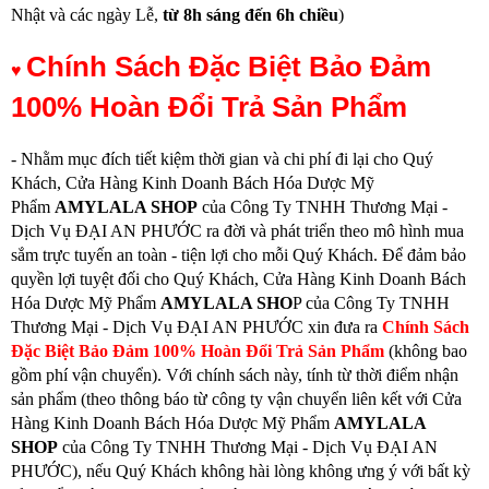
Nhật và các ngày Lễ,
từ
8h sáng đến 6h chiều
)
Chính Sách Đặc Biệt Bảo Đảm
♥
100% Hoàn Đổi Trả Sản Phẩm
- Nhằm mục đích tiết kiệm thời gian và chi phí đi lại cho Quý
Khách, Cửa Hàng Kinh Doanh Bách Hóa Dược Mỹ
Phẩm
AMYLALA SHOP
của Công Ty TNHH Thương Mại -
Dịch Vụ ĐẠI AN PHƯỚC ra đời và phát triển theo mô hình mua
sắm trực tuyến an toàn - tiện lợi cho mỗi Quý Khách. Để đảm bảo
quyền lợi tuyệt đối cho Quý Khách, Cửa Hàng Kinh Doanh Bách
Hóa Dược Mỹ Phẩm
AMYLALA SHO
P của Công Ty TNHH
Thương Mại - Dịch Vụ ĐẠI AN PHƯỚC xin đưa ra
Chính Sách
Đặc Biệt Bảo Đảm 100% Hoàn Đổi Trả Sản Phẩm
(không bao
gồm phí vận chuyển). Với chính sách này, tính từ thời điểm nhận
sản phẩm (theo thông báo từ công ty vận chuyển liên kết với Cửa
Hàng Kinh Doanh Bách Hóa Dược Mỹ Phẩm
AMYLALA
SHOP
của Công Ty TNHH Thương Mại - Dịch Vụ ĐẠI AN
PHƯỚC), nếu Quý Khách không hài lòng không ưng ý với bất kỳ