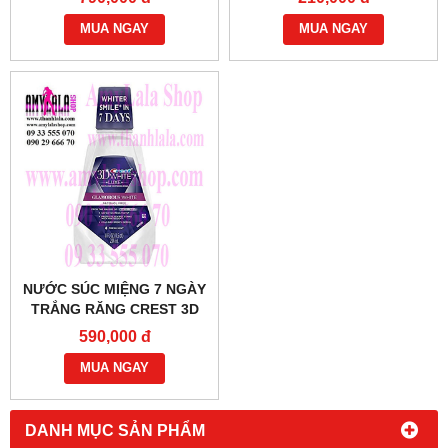
2IN1 - 0933555070 -
WWW.AMYLALASHOP.COM
0902966670 -
MUA NGAY
MUA NGAY
:
NƯỚC SÚC MIỆNG 7 NGÀY
TRẮNG RĂNG CREST 3D
WHITE LUXE GLAMOROUS
590,000 đ
237ML - 0933555070 -
0902966670 -
MUA NGAY
DANH MỤC SẢN PHẨM