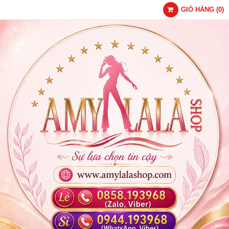
GIỎ HÀNG
(
0
)