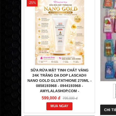
-25%
-31%
ÉN) DƯỠNG
SỮA RỬA MẶT TINH CHẤT VÀNG
TINH
OP LASCAD
24K TRẮNG DA DOP LASCAD®
LA
O GOLD
NANO GOLD GLUTATHIONE 270ML -
GLUTATH
58193968 -
0858193968 - 0944193968 -
0858
-
AMYLALASHOP.COM -
1,2
599,000 đ
000 đ
799,000 đ
MUA NGAY
CHI TI