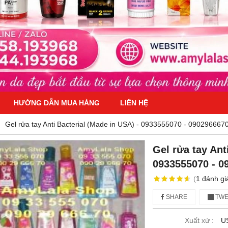
HƯỚNG DẪN MUA HÀNG
LIÊN HỆ
Gel rửa tay Anti Bacterial (Made in USA) - 0933555070 - 0902966670
Gel rửa tay Ant
0933555070 - 0
(
1
đánh gi
SHARE
TWE
Xuất xứ :
U