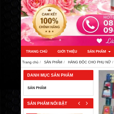
TRANG CHỦ
GIỚI THIỆU
SẢN PHẨM
Trang chủ
SẢN PHẨM
HÀNG ĐỘC CHO PHỤ NỮ
DANH MỤC SẢN PHẨM
SẢN PHẨM
‹
›
SẢN PHẨM NỔI BẬT