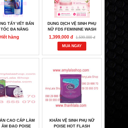
ÔNG TẨY VẾT BẨN
DUNG DỊCH VỆ SINH PHỤ
 TỐC ĐA NĂNG
NỮ FDS FEMININE WASH
OX BLEACH PEN
FOR SENSITIVE SKIN BABY
Hết hàng
1,399,000 đ
1,599,000 đ
G - 0933555070 -
POWDER - 0858193968 -
0902966670
0944193968 -
MUA NGAY
AMYLALASHOP.COM -
ÁN CAO CẤP LÀM
KHĂN VỆ SINH PHỤ NỮ
 ÂM ĐẠO POISE
POISE HOT FLASH