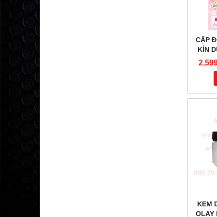
CẶP Đ
KÍN D
PHỤ
2,59
FEMIN
085819
WWW.A
KEM 
OLAY