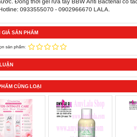
ước. Đồng thời gel rửa tay
BBW Anti Bacterial
có tá
..Hotline: 0933555070 - 0902966670 LALA.
 GIÁ SẢN PHẨM
ọn sản phẩm:
 LUẬN
PHẨM CÙNG LOẠI