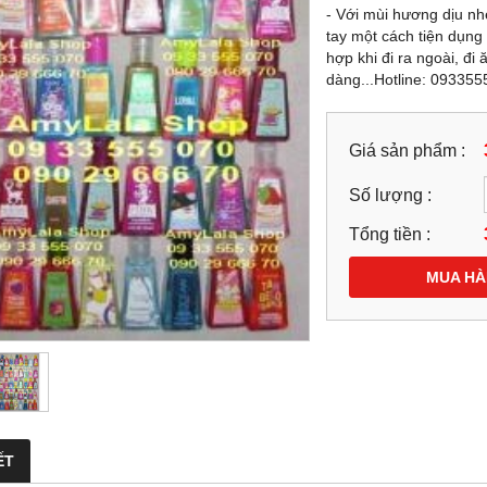
-21%
- Với mùi hương dịu nhẹ
tay một cách tiện dụng
hợp khi đi ra ngoài, đ
dàng...Hotline: 09335
Giá sản phẩm :
Số lượng :
Tổng tiền :
MUA H
 CHẤT VÀNG 24K DOP
KEM MẶT (120G) HẠT VÀNG 24K
SCAD® NANO GOLD
DOP LASCAD® NANO GOLD
IONE 9IN1 SERUM 39ML -
GLUTATHIONE 9IN1 SIÊU TRẮNG
.193968 - 0944.193968
CAO CẤP - 0858193968 - 094419396
-
99,000 đ
1,899,000 đ
1,499,000 đ
1,899,000 đ
MUA NGAY
MUA NGAY
ẾT