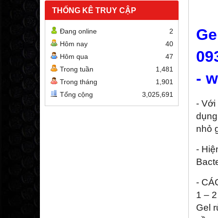
THỐNG KÊ TRUY CẬP
Ge
Đang online
2
Hôm nay
40
09
Hôm qua
47
Trong tuần
1,481
- 
Trong tháng
1,901
Tổng cộng
3,025,691
- Với
dụng
nhỏ 
- Hi
Bacte
- CÁC
1 – 2
Gel 