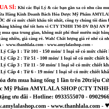
UA SỈ:
Khi các Đại Lý & các bạn gần xa có nhu cầu mua 
Cửa Hàng Kinh Doanh Bách Hóa Dược Mỹ Phẩm AMY
 để có mức chiết khấu tốt nhất, công ty chúng tôi đảm b
hàng không thể tốt hơn vì CTY TNHH TM-DV ĐẠI AN PH
 mua qua trung gian, không mất phí thuê mướn mặt bằng,
àng nhiều, giá càng rẻ. Wah! Chất lượng giá rẻ nhé cả nh
- www.thanhlala.com - www.amylalashop.com -
 Lý Cấp 1
: Từ 101 - 150 món/ 1 loại sẽ có mức chiế
 Lý Cấp 2
: Từ 51 - 100 món/ 1 loại
sẽ có mức chiết 
 Lý Cấp 3
: Từ 11 - 50 món/ 1 loại
sẽ có mức chiết k
 Lý Cấp 4
: Từ 6 - 19 món/ 1 loại
sẽ có mức chiết kh
a đơn mua hàng tổng 1 lần trên 20triệu 
c Mỹ Phẩm AMYLALA SHOP (CTY TNHH 
tặng ưu đãi - Hotline: 0933555070 - 09029
.amylalashop.com - www.thanhlala.com -