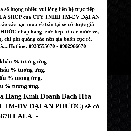
số lượng nhiều vui lòng liên hệ trực tiếp
LALA SHOP của CTY TNHH TM-DV ĐẠI AN
ảo các bạn mua về bán lại sẽ có được giá
ƯỚC nhập hàng trực tiếp từ các nước về,
 chi phí quảng cáo nên giá buôn cực rẻ.
à....Hotline: 0933555070 - 0902966670
t khấu % tương ứng.
khấu % tương ứng.
hấu % tương ứng.
ấu % tương ứng.
Cửa Hàng Kinh Doanh Bách Hóa
TM-DV ĐẠI AN PHƯỚC) sẽ có
66670 LALA -
♥