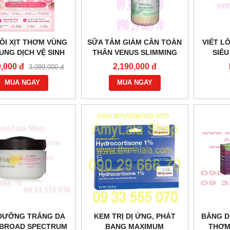
ÔI XỊT THƠM VÙNG
SỮA TẮM GIẢM CÂN TOÀN
VIẾT L
UNG DỊCH VỆ SINH
THÂN VENUS SLIMMING
SIÊU
 NỮ DỊU NHẸ FDS
SHOWER GEL 120ML -
CLOR
9,000 đ
2,190,000 đ
3,089,000 đ
INE BABY POWDER -
0933555070 - 0902966670 :
GEL 56
3968 - 0944193968 -
MUA NGAY
MUA NGAY
MYLALASHOP.COM
DƯỠNG TRẮNG DA
KEM TRỊ DỊ ỨNG, PHÁT
BĂNG D
 BROAD SPECTRUM
BANG MAXIMUM
THƠM