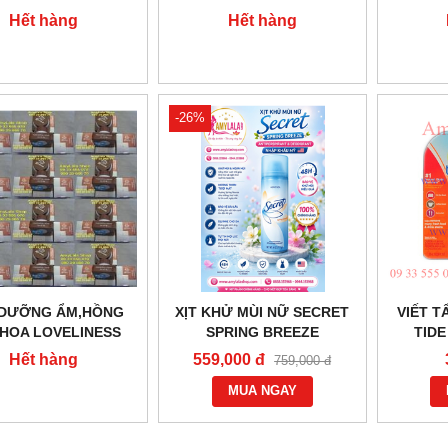
5 - 0933555070 -
STRENGTH
PANTY
Hết hàng
Hết hàng
0902966670
HYDROCORTISONE 1%
MIẾNG
VITAMIN A,C&E -
0933555070 - 0902966670
-26%
 DƯỠNG ẨM,HỒNG
XỊT KHỬ MÙI NỮ SECRET
VIẾT T
 HOA LOVELINESS
SPRING BREEZE
TIDE
BREAST NIPPLES -
ANTIPERSPIRANT
INSTAN
Hết hàng
559,000 đ
759,000 đ
55070 - 0902966670
DEODORANT NHẬP KHẨU
PEN 10M
MỸ - 0858193968 -
MUA NGAY
0944193968 -
AMYLALASHOP.COM -