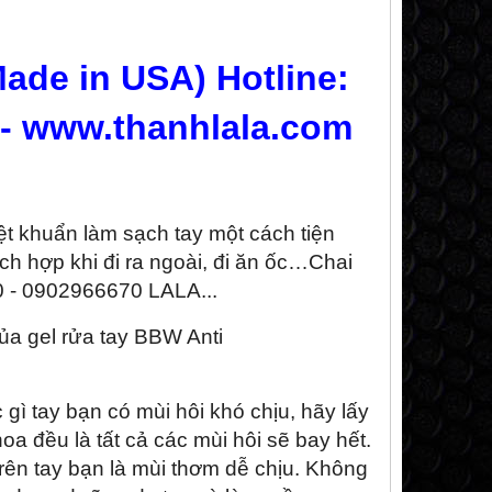
Made in USA) Hotline:
- www.thanhlala.com
ệt khuẩn làm sạch tay một cách tiện
h hợp khi đi ra ngoài, đi ăn ốc…Chai
0 - 0902966670 LALA...
ủa gel rửa tay
BBW Anti
gì tay bạn có mùi hôi khó chịu, hãy lấy
hoa đều là tất cả các mùi hôi sẽ bay hết.
trên tay bạn là mùi thơm dễ chịu. Không