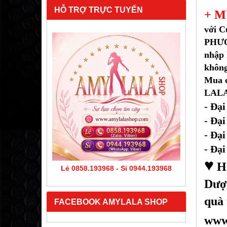
HỖ TRỢ TRỰC TUYẾN
+ M
với 
PHƯỚC
nhập 
không
Mua c
LALA 
- Đại
- Đại
- Đại
- Đại
♥
Hó
Lẻ 0858.193968 - Sỉ 0944.193968
Dượ
quà 
FACEBOOK AMYLALA SHOP
www