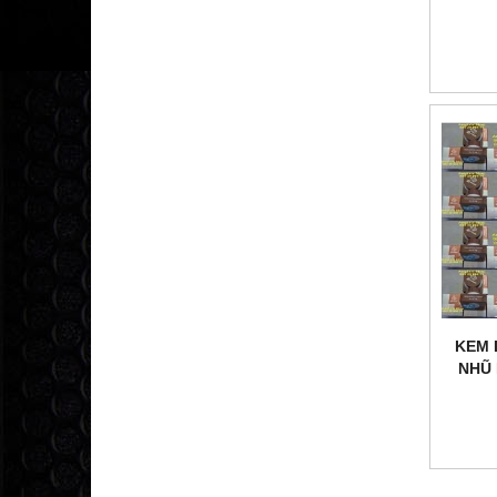
SPF1
KEM
NHŨ
PINK 
09335