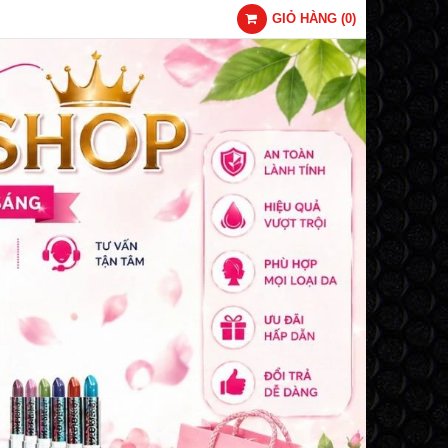
GIỎ HÀNG
(
0
)