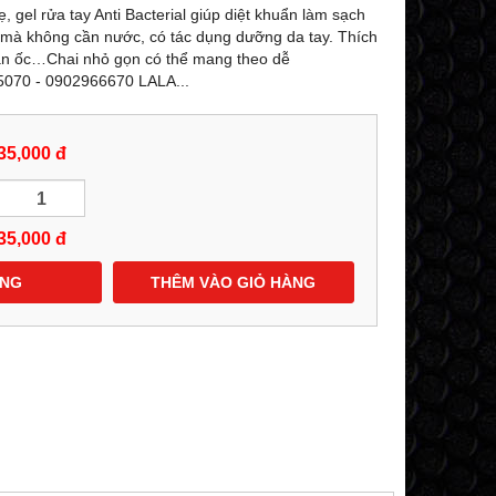
-27%
-25%
, gel rửa tay Anti Bacterial giúp diệt khuẩn làm sạch
 mà không cần nước, có tác dụng dưỡng da tay. Thích
i ăn ốc…Chai nhỏ gọn có thể mang theo dễ
55070 - 0902966670 LALA...
35,000 đ
35,000
đ
ÀNG
THÊM VÀO GIỎ HÀNG
KEM (LOTION DẠNG NÉN) DƯỠNG
SỮA RỬA MẶT TIN
TRẮNG TOÀN THÂN DOP LASCAD
24K TRẮNG DA D
ULTRA WHITE NANO GOLD
NANO GOLD GLUTATH
8
GLUTATHIONE 180G - 0858193968 -
0858193968 - 09
0944193968 -
AMYLALASHOP
529,000 đ
599,000 đ
729,000 đ
7
MUA NGAY
MUA NG