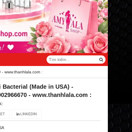
 - www.thanhlala.com :
i Bacterial (Made in USA) -
902966670 - www.thanhlala.com :
á
)
ET
LINKEDIN
SA