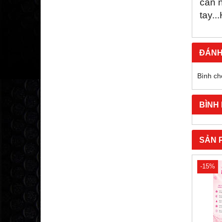
cần n
tay.
ĐÁNH
Bình ch
BÌNH
SẢN 
-15%