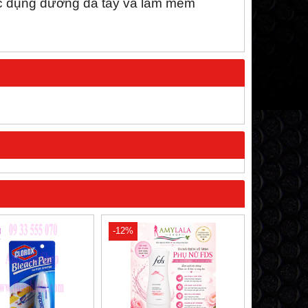
c dụng dưỡng da tay và làm mềm
-12%