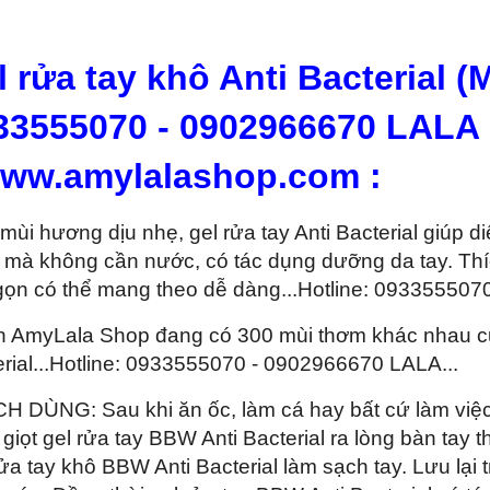
l rửa tay khô Anti Bacterial (
33555070 - 0902966670 LALA
www.amylalashop.com :
 mùi hương dịu nhẹ, gel rửa tay Anti Bacterial
giúp di
 mà không cần nước, có tác dụng dưỡng da tay. Thíc
gọn có thể mang theo dễ dàng...Hotline: 093355507
ện AmyLala Shop đang có 300 mùi thơm khác nhau c
rial
...Hotline: 0933555070 - 0902966670 LALA...
H DÙNG: Sau khi ăn ốc, làm cá hay bất cứ làm việc 
 giọt gel rửa tay
BBW Anti Bacterial
ra lòng bàn tay t
rửa tay khô
BBW Anti Bacterial
làm sạch tay. Lưu lại 