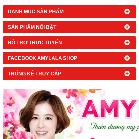
DANH MỤC SẢN PHẨM
SẢN PHẨM NỔI BẬT
HỖ TRỢ TRỰC TUYẾN
FACEBOOK AMYLALA SHOP
THỐNG KÊ TRUY CẬP