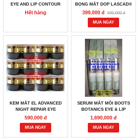
EYE AND LIP CONTOUR
BỌNG MẮT DOP LASCAD®
CREAM 2ML - 0902966670 -
EYE REFRESH (20ML) -
Hết hàng
399,000 đ
599,000 đ
0933555070
0858193968 - 0944193968
MUA NGAY
KEM MẮT EL ADVANCED
SERUM MẮT MÔI BOOTS
NIGHT REPAIR EYE
BOTANICS EYE & LIP
SYNCHRONIZED COMPLEX
CORRECTION SERUM
590,000 đ
1,690,000 đ
5ML - 0902966670 -
15ML (MADE IN USA) -
0933555070
MUA NGAY
0933555070 :
MUA NGAY