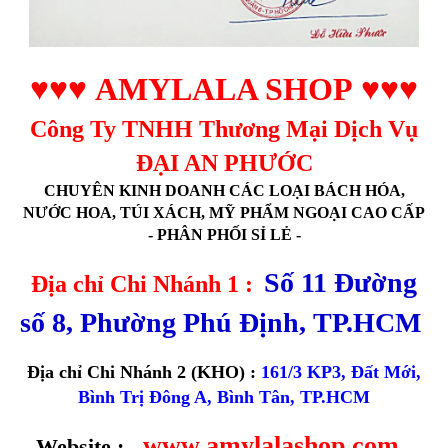
♥♥♥
AMYLALA SHOP
♥♥♥
Công Ty TNHH Thương Mại Dịch Vụ
ĐẠI AN PHƯỚC
CHUYÊN KINH DOANH CÁC LOẠI BÁCH HÓA,
NƯỚC HOA, TÚI XÁCH, MỸ PHẨM NGOẠI CAO CẤP
- PHÂN PHỐI SỈ LẺ -
Số 11 Đường
Địa chỉ Chi Nhánh 1 :
số 8, Phường Phú Định, TP.HCM
Địa chỉ Chi Nhánh 2 (KHO) :
161/3 KP3, Đất Mới,
Bình Trị Đông A, Bình Tân, TP.HCM
www.amylalashop.com
Website :