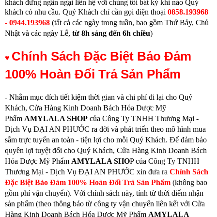
khách đừng ngần ngại liên hệ với chúng tôi bất kỳ khi nào Quý
khách có nhu cầu.
Quý Khách chỉ cần gọi điện thoạ
i
0858.193968
- 0944.193968
(
tất cả các ngày trong tuần, bao gồm Thứ Bảy, Chủ
Nhật và các ngày Lễ,
từ
8h sáng đến 6h chiều
)
Chính Sách Đặc Biệt Bảo Đảm
♥
100% Hoàn Đổi Trả Sản Phẩm
- Nhằm mục đích tiết kiệm thời gian và chi phí đi lại cho Quý
Khách, Cửa Hàng Kinh Doanh Bách Hóa Dược Mỹ
Phẩm
AMYLALA SHOP
của Công Ty TNHH Thương Mại -
Dịch Vụ ĐẠI AN PHƯỚC ra đời và phát triển theo mô hình mua
sắm trực tuyến an toàn - tiện lợi cho mỗi Quý Khách. Để đảm bảo
quyền lợi tuyệt đối cho Quý Khách, Cửa Hàng Kinh Doanh Bách
Hóa Dược Mỹ Phẩm
AMYLALA SHO
P của Công Ty TNHH
Thương Mại - Dịch Vụ ĐẠI AN PHƯỚC xin đưa ra
Chính Sách
Đặc Biệt Bảo Đảm 100% Hoàn Đổi Trả Sản Phẩm
(không bao
gồm phí vận chuyển). Với chính sách này, tính từ thời điểm nhận
sản phẩm (theo thông báo từ công ty vận chuyển liên kết với Cửa
Hàng Kinh Doanh Bách Hóa Dược Mỹ Phẩm
AMYLALA