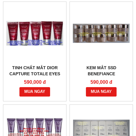
TINH CHẤT MẮT DIOR
KEM MẮT SSD
CAPTURE TOTALE EYES
BENEFIANCE
ZONE BOOSTING SUPER
WRINKLERESIST24
590,000 đ
590,000 đ
SERUM 4ML (MADE IN
INTENSIVE EYE CONTOUR
FRANCE) - 0933555070 :
MUA NGAY
2.5ML (MADE IN JAPAN) -
MUA NGAY
0933555070 :