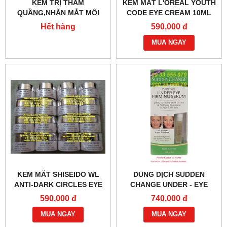
KEM TRỊ THÂM
KEM MẮT L'OREAL YOUTH
QUẦNG,NHĂN MẮT MÔI
CODE EYE CREAM 10ML
LOVELINESS ANTI-
(MADE IN USA) -
Hết hàng
590,000 đ
WRINKLE AROUND 15G
0933555070 - 0902966670 :
(MADE IN FRANCE)
MUA NGAY
0933555070 :
KEM MẮT SHISEIDO WL
DUNG DỊCH SUDDEN
ANTI-DARK CIRCLES EYE
CHANGE UNDER - EYE
CREAM 2.5ML (MADE IN
FIRMING SERUM 3ML
590,000 đ
740,000 đ
JAPAN) - 0933555070 -
(MADE IN USA) -
0902966670 :
MUA NGAY
0933555070 - 0902966670
MUA NGAY