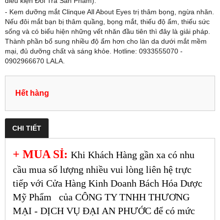
điều kiện Đổi Trả Sản Phẩm).
- Kem dưỡng mắt Clinque All About Eyes trị thâm bọng, ngừa nhăn.
Nếu đôi mắt bạn bị thâm quầng, bọng mắt, thiếu độ ẩm, thiếu sức
sống và có biểu hiện những vết nhăn đầu tiên thì đây là giải pháp.
Thành phần bổ sung nhiều độ ẩm hơn cho làn da dưới mắt mềm
mại, đủ dưỡng chất và sáng khỏe. Hotline: 0933555070 -
0902966670 LALA.
Hết hàng
CHI TIẾT
+ MUA SỈ:
Khi Khách Hàng gần xa có nhu
cầu mua số lượng nhiều vui lòng liên hệ trực
tiếp với Cửa Hàng Kinh Doanh Bách Hóa Dược
Mỹ Phẩm
của CÔNG TY TNHH THƯƠNG
MẠI - DỊCH VỤ ĐẠI AN PHƯỚC để có mức