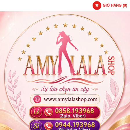
GIỎ HÀNG
(
0
)