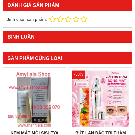
ĐÁNH GIÁ SẢN PHẨM
Bình chọn sản phẩm:
BÌNH LUẬN
SẢN PHẨM CÙNG LOẠI
-33%
KEM MẮT MÔI SISLEYA
BÚT LĂN ĐẶC TRỊ THÂM