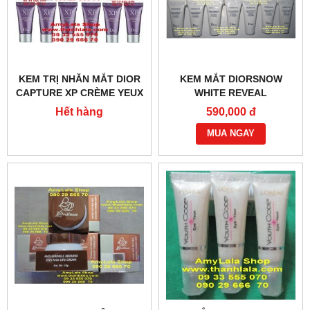
KEM TRỊ NHĂN MẮT DIOR
KEM MẮT DIORSNOW
CAPTURE XP CRÈME YEUX
WHITE REVEAL
HAUTE CORRECTION RID
ILLUMINATING EYE
Hết hàng
590,000 đ
4ML (MADE IN FRANCE) -
TREATMENT 4ML (MADE IN
0933555070 :
FRANCE)0902966670 -
MUA NGAY
0933555070