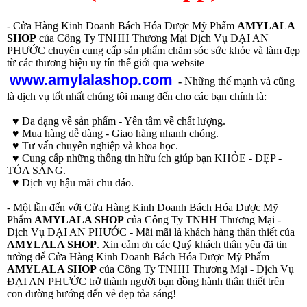
- Cửa Hàng Kinh Doanh Bách Hóa Dược Mỹ Phẩm
AMYLALA
SHOP
của Công Ty TNHH Thương Mại Dịch Vụ ĐẠI AN
PHƯỚC chuyên cung cấp sản phẩm chăm sóc sức khỏe và làm đẹp
từ các thương hiệu uy tín thế giới qua website
www.amylalashop.com
-
Những thế mạnh và cũng
là dịch vụ tốt nhất chúng tôi mang đến cho các bạn chính là:
♥ Đa dạng về sản phẩm - Yên tâm về chất lượng.
♥ Mua hàng dễ dàng - Giao hàng nhanh chóng.
♥ Tư vấn chuyên nghiệp và khoa học.
♥ Cung cấp những thông tin hữu ích giúp bạn KHỎE - ĐẸP -
TỎA SÁNG.
♥ Dịch vụ hậu mãi chu đáo.
- Một lần đến với Cửa Hàng Kinh Doanh Bách Hóa Dược Mỹ
Phẩm
AMYLALA SHOP
của Công Ty TNHH Thương Mại -
Dịch Vụ ĐẠI AN PHƯỚC - Mãi mãi là khách hàng thân thiết của
AMYLALA SHOP
. Xin cảm ơn các Quý khách thân yêu đã tin
tưởng để Cửa Hàng Kinh Doanh Bách Hóa Dược Mỹ Phẩm
AMYLALA SHOP
của Công Ty TNHH Thương Mại - Dịch Vụ
ĐẠI AN PHƯỚC trở thành người bạn đồng hành thân thiết trên
con đường hướng đến vẻ đẹp tỏa sáng!