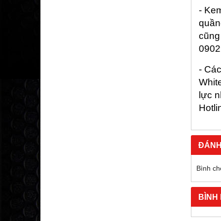
- Ke
quần
cũng
0902
- Cá
White
lực 
Hotl
ĐÁNH
Bình ch
BÌNH