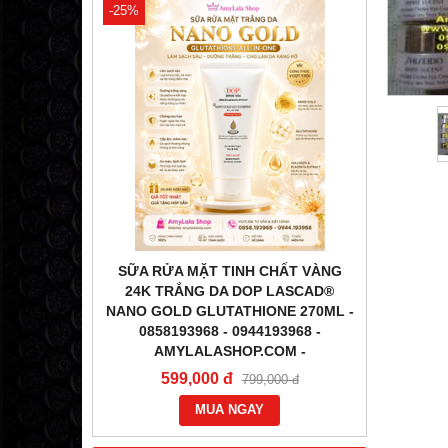
-25%
-31%
ÉN) DƯỠNG
SỮA RỬA MẶT TINH CHẤT VÀNG
TINH
OP LASCAD
24K TRẮNG DA DOP LASCAD®
LA
O GOLD
NANO GOLD GLUTATHIONE 270ML -
GLUTATH
58193968 -
0858193968 - 0944193968 -
0858
-
AMYLALASHOP.COM -
1,2
599,000 đ
000 đ
799,000 đ
MUA NGAY