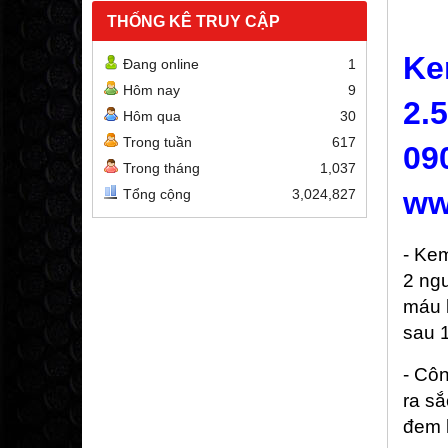
THỐNG KÊ TRUY CẬP
Ke
Đang online
1
Hôm nay
9
2.
Hôm qua
30
Trong tuần
617
09
Trong tháng
1,037
ww
Tổng cộng
3,024,827
- Ke
2 ng
máu k
sau 1
- Côn
ra s
đem 