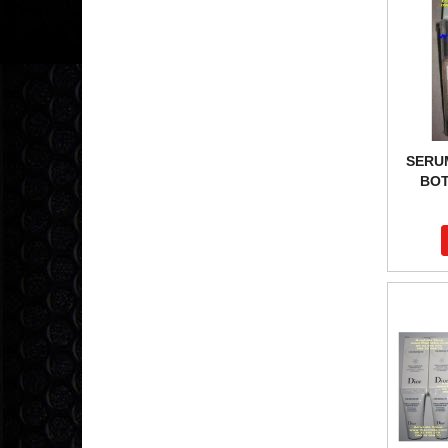
SERU
BOT
COR
15ML