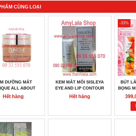
PHẨM CÙNG LOẠI
-33%
EM DƯỠNG MẮT
KEM MẮT MÔI SISLEYA
BÚT LĂ
NQUE ALL ABOUT
EYE AND LIP CONTOUR
BỌNG M
 TRỊ THÂM QUẦNG
CREAM 2ML - 0902966670 -
EYE R
Hết hàng
Hết hàng
399,
ỌNG MẮT 7ML -
0933555070
0858193
55070 - 0902966670