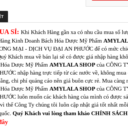
ẾT
UA SỈ:
Khi Khách Hàng gần xa có nhu cầu mua số lượn
Hàng Kinh Doanh Bách Hóa Dược Mỹ Phẩm
AMYLAL
NG MẠI - DỊCH VỤ ĐẠI AN PHƯỚC để có mức chiết kh
uý Khách mua về bán lại sẽ có được giá nhập hàng kh
 Hóa Dược Mỹ Phẩm
AMYLALA SHOP
của CÔNG T
ƯỚC nhập hàng trực tiếp từ các nước về, không mua 
ằng, chi phí quảng cáo nên giá buôn cực rẻ. Mua càng
 Hóa Dược Mỹ Phẩm
AMYLALA SHOP
của CÔNG T
HƯỚC luôn muốn các khách hàng của mình có được sản
 vì thế Công Ty chúng tôi luôn cập nhật giá tốt nhất 
quốc.
Quý Khách vui lòng tham khảo CHÍNH SÁ
đây