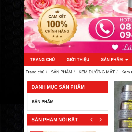
TRANG CHỦ
GIỚI THIỆU
SẢN PHẨM
Trang chủ
SẢN PHẨM
KEM DƯỠNG MẮT
Kem m
DANH MỤC SẢN PHẨM
SẢN PHẨM
‹
›
SẢN PHẨM NỔI BẬT