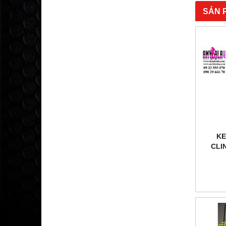
SẢN 
K
CLI
EYES
B
09335