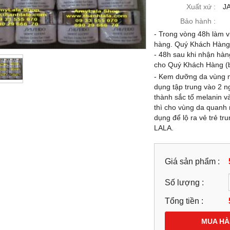
-21%
Xuất xứ :
J
Bảo hành :
- Trong vòng 48h làm vi
hàng. Quý Khách Hàng c
- 48h sau khi nhận hàn
cho Quý Khách Hàng (b
- Kem dưỡng da vùng m
dụng tập trung vào 2 
thành sắc tố melanin v
thì cho vùng da quanh 
dụng để lộ ra vẻ trẻ t
LALA.
 CHẤT VÀNG 24K DOP
KEM MẶT (120G) HẠT VÀNG 24K
SCAD® NANO GOLD
DOP LASCAD® NANO GOLD
IONE 9IN1 SERUM 39ML -
GLUTATHIONE 9IN1 SIÊU TRẮNG
Giá sản phẩm :
.193968 - 0944.193968
CAO CẤP - 0858193968 - 094419396
-
Số lượng :
99,000 đ
1,899,000 đ
1,499,000 đ
1,899,000 đ
Tổng tiền :
MUA NGAY
MUA NGAY
MUA H