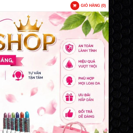
GIỎ HÀNG
(
0
)