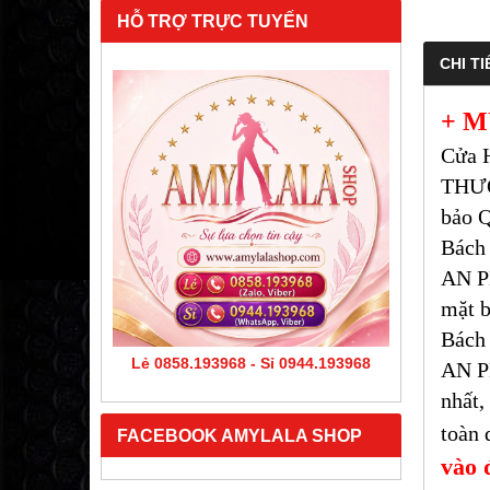
HỖ TRỢ TRỰC TUYẾN
CHI TI
+ M
Cửa 
THƯƠ
bảo Q
Bách
AN PH
mặt b
Bách
Lẻ 0858.193968 - Sỉ 0944.193968
AN P
nhất,
toàn 
FACEBOOK AMYLALA SHOP
vào 