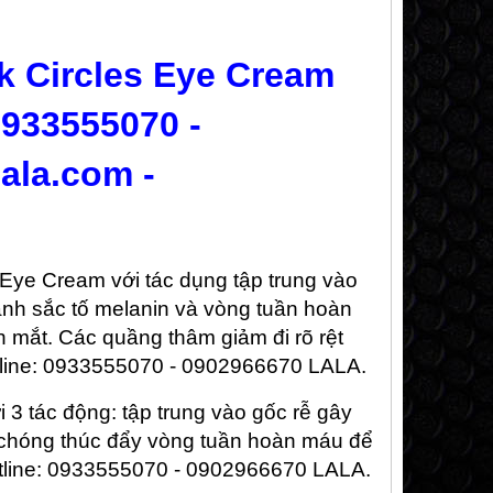
 Circles Eye Cream
0933555070 -
ala.com -
Eye Cream với tác dụng tập trung vào
ành sắc tố melanin và vòng tuần hoàn
 mắt. Các quầng thâm giảm đi rõ rệt
Hotline: 0933555070 - 0902966670 LALA.
 3 tác động: tập trung vào gốc rễ gây
h chóng thúc đẩy vòng tuần hoàn máu để
otline: 0933555070 - 0902966670 LALA.