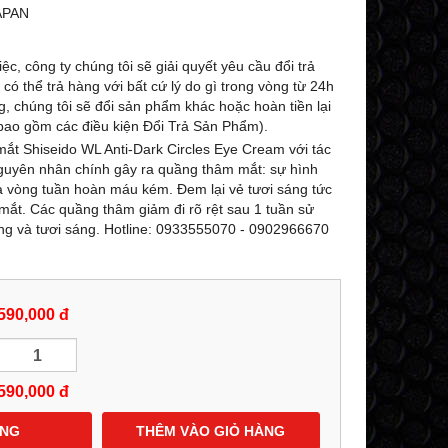
-27%
-25%
APAN
ệc, công ty chúng tôi sẽ giải quyết yêu cầu đổi trả
ó thể trả hàng với bất cứ lý do gì trong vòng từ 24h
g, chúng tôi sẽ đổi sản phẩm khác hoặc hoàn tiền lại
ao gồm các điều kiện Đổi Trả Sản Phẩm).
ắt Shiseido WL Anti-Dark Circles Eye Cream với tác
nguyên nhân chính gây ra quầng thâm mắt: sự hình
à vòng tuần hoàn máu kém. Đem lại vẻ tươi sáng tức
mắt. Các quầng thâm giảm đi rõ rệt sau 1 tuần sử
rung và tươi sáng. Hotline: 0933555070 - 0902966670
KEM (LOTION DẠNG NÉN) DƯỠNG
SỮA RỬA MẶT TIN
TRẮNG TOÀN THÂN DOP LASCAD
24K TRẮNG DA D
ULTRA WHITE NANO GOLD
NANO GOLD GLUTATH
590,000 đ
8
GLUTATHIONE 180G - 0858193968 -
0858193968 - 09
0944193968 -
AMYLALASHOP
529,000 đ
599,000 đ
729,000 đ
7
590,000
đ
MUA NGAY
MUA NG
ÀNG
THÊM VÀO GIỎ HÀNG