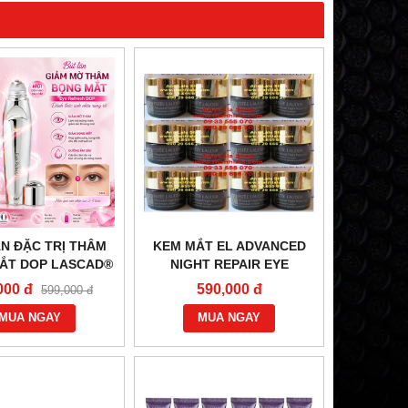
N ĐẶC TRỊ THÂM
KEM MẮT EL ADVANCED
ẮT DOP LASCAD®
NIGHT REPAIR EYE
EFRESH (20ML) -
SYNCHRONIZED COMPLEX
000 đ
590,000 đ
599,000 đ
968 - 0944193968
5ML - 0902966670 -
MUA NGAY
0933555070
MUA NGAY