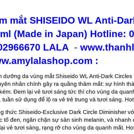
m mắt SHISEIDO WL Anti-Dark
5ml (Made in Japan) Hotline: 
02966670 LALA
-
www.thanhl
w.amylalashop.com :
m dưỡng da vùng mắt Shiseido WL Anti-Dark Circles 
uyên nhân chính gây ra quầng thâm mắt: sự hình th
ém. Đem lại vẻ tươi sáng tức thì cho vùng da quanh
 tuần sử dụng để lộ ra vẻ trẻ trung và tươi sáng. 
g thức Shiseido-Exclusive Dark Circle Diminisher với
ắc tố đen, ngăn chặn sự sản sinh melanin, và nhan
lại vẻ tươi sáng, rạng rỡ cho vùng da quanh mắt. H