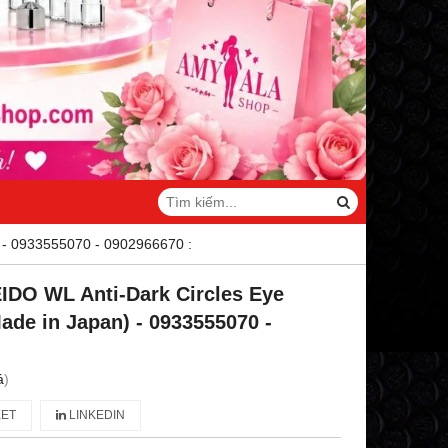
 - 0933555070 - 0902966670 :
DO WL Anti-Dark Circles Eye
ade in Japan) - 0933555070 -
á
)
ET
LINKEDIN