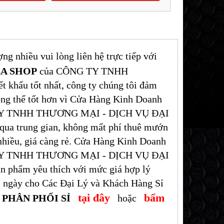
g nhiều vui lòng liên hệ trực tiếp với
A SHOP
của CÔNG TY TNHH
ấu tốt nhất, công ty chúng tôi đảm
ông thể tốt hơn vì Cửa Hàng Kinh Doanh
Y TNHH THƯƠNG MẠI - DỊCH VỤ ĐẠI
qua trung gian, không mất phí thuê mướn
 nhiều, giá càng rẻ. Cửa Hàng Kinh Doanh
Y TNHH THƯƠNG MẠI - DỊCH VỤ ĐẠI
 phẩm yêu thích với mức giá hợp lý
mỗi ngày cho Các Đại Lý và Khách Hàng Sỉ
tại đây
bấm
CH PHÂN PHỐI SỈ
hoặc