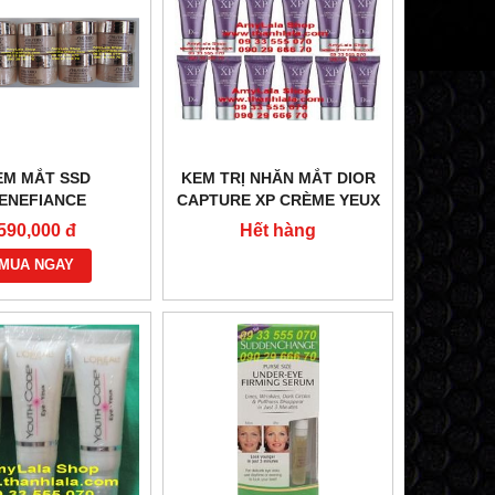
EM MẮT SSD
KEM TRỊ NHĂN MẮT DIOR
ENEFIANCE
CAPTURE XP CRÈME YEUX
NKLERESIST24
HAUTE CORRECTION RID
590,000 đ
Hết hàng
IVE EYE CONTOUR
4ML (MADE IN FRANCE) -
MADE IN JAPAN) -
MUA NGAY
0933555070 :
933555070 :