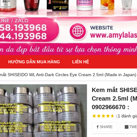
HƯỚNG DẪN MUA HÀNG
LIÊN HỆ
ắt SHISEIDO WL Anti-Dark Circles Eye Cream 2.5ml (Made in Japan)
Kem mắt SHISEI
Cream 2.5ml (M
0902966670 :
(
1
đánh gi
SHARE
TWE