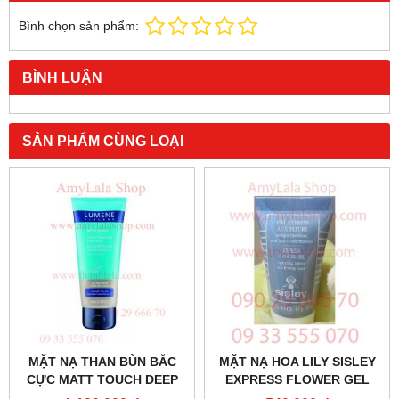
Bình chọn sản phẩm:
BÌNH LUẬN
SẢN PHẨM CÙNG LOẠI
MẶT NẠ THAN BÙN BẮC
MẶT NẠ HOA LILY SISLEY
CỰC MATT TOUCH DEEP
EXPRESS FLOWER GEL
CLEANSING PEAT LUMENE
15ML - 0902966670 -