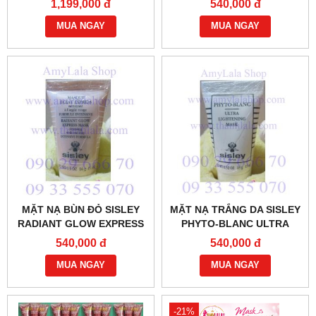
1,199,000 đ
540,000 đ
- 0858.193968 -
0933555070 -
0944.193968 -
MUA NGAY
WWW.THANHLALA.COM :
MUA NGAY
MẶT NẠ BÙN ĐỎ SISLEY
MẶT NẠ TRẮNG DA SISLEY
RADIANT GLOW EXPRESS
PHYTO-BLANC ULTRA
MASK 15ML - 0902966670 -
LIGHTENING MASK 15ML -
540,000 đ
540,000 đ
0933555070 -
0902966670 - 0933555070 :
WWW.THANHLALA.COM :
MUA NGAY
MUA NGAY
-21%