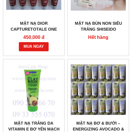
MẶT NẠ DIOR
MẶT NẠ BÙN NON SIÊU
CAPTURETOTALE ONE
TRẮNG SHISEIDO
ULTRA DETOX
LABORATORIES EVENESE
450,000 đ
Hết hàng
TREATMENT MASK 5ML -
DR MASK II 12G -
0902966670 - 0933555070
MUA NGAY
0902966670 - 0933555070
MẶT NẠ TRẮNG DA
MẶT NẠ BƠ & BƯỞI –
VITAMIN E BƠ YẾN MẠCH
ENERGIZING AVOCADO &