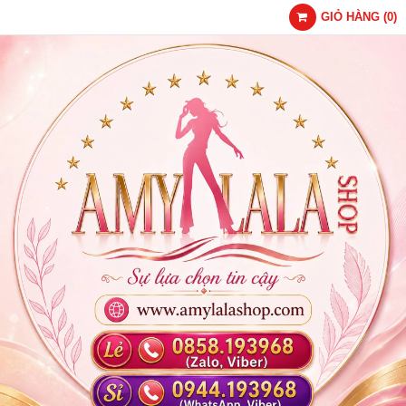
GIỎ HÀNG
(
0
)