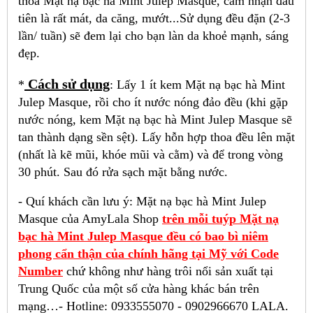
thoa Mặt nạ bạc hà Mint Julep Masque, cảm nhận đầu
tiên là rất mát, da căng, mướt...Sử dụng đều đặn (2-3
lần/ tuần) sẽ đem lại cho bạn làn da khoẻ mạnh, sáng
đẹp.
Cách sử dụng
*
: Lấy 1 ít kem Mặt nạ bạc hà Mint
Julep Masque, rồi cho ít nước nóng đảo đều (khi gặp
nước nóng, kem Mặt nạ bạc hà Mint Julep Masque sẽ
tan thành dạng sền sệt). Lấy hỗn hợp thoa đều lên mặt
(nhất là kẽ mũi, khóe mũi và cằm) và để trong vòng
30 phút. Sau đó rửa sạch mặt bằng nước.
- Quí khách cần lưu ý: Mặt nạ bạc hà Mint Julep
Masque của AmyLala Shop
trên mỗi tuýp Mặt nạ
bạc hà Mint Julep Masque đều có bao bì niêm
phong cẩn thận của chính hãng tại Mỹ với Code
Number
chứ không như hàng trôi nổi sản xuất tại
Trung Quốc của một số cửa hàng khác bán trên
mạng…- Hotline: 0933555070 - 0902966670 LALA.