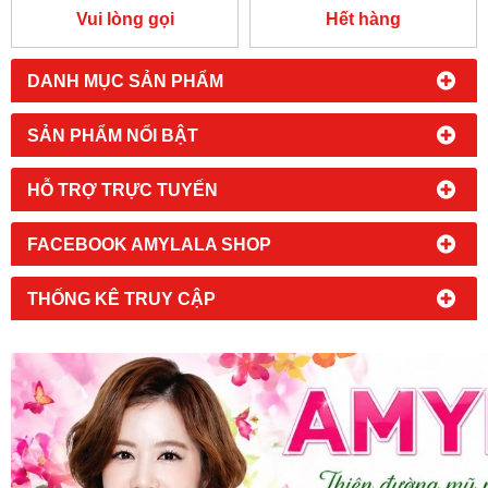
AVOCAT ET AVOINE 150ML
GRAPEFRUIT MASQUE
Vui lòng gọi
Hết hàng
- 0933555070 - 0902966670
(MADE IN USA) -
0858.193968
:
0933555070 - 0902966670
DANH MỤC SẢN PHẨM
SẢN PHẨM NỔI BẬT
HỖ TRỢ TRỰC TUYẾN
FACEBOOK AMYLALA SHOP
THỐNG KÊ TRUY CẬP