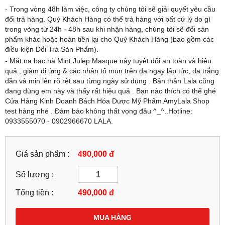
- Trong vòng 48h làm việc, công ty chúng tôi sẽ giải quyết yêu cầu
đổi trả hàng. Quý Khách Hàng có thể trả hàng với bất cứ lý do gì
trong vòng từ 24h - 48h sau khi nhận hàng, chúng tôi sẽ đổi sản
phẩm khác hoặc hoàn tiền lại cho Quý Khách Hàng (bao gồm các
điều kiện Đổi Trả Sản Phẩm).
- Mặt nạ bạc hà Mint Julep Masque này tuyệt đối an toàn và hiệu
quả , giảm dị ứng & các nhân tố mụn trên da ngay lập tức, da trắng
dần và mịn lên rõ rệt sau từng ngày sử dụng . Bản thân Lala cũng
đang dùng em này và thấy rất hiệu quả . Bạn nào thích có thể ghé
Cửa Hàng Kinh Doanh Bách Hóa Dược Mỹ Phẩm AmyLala Shop
test hàng nhé . Đảm bảo không thất vọng đâu ^_^..Hotline:
0933555070 - 0902966670 LALA.
Giá sản phẩm :
490,000 đ
Số lượng :
Tổng tiền :
490,000
đ
MUA HÀNG