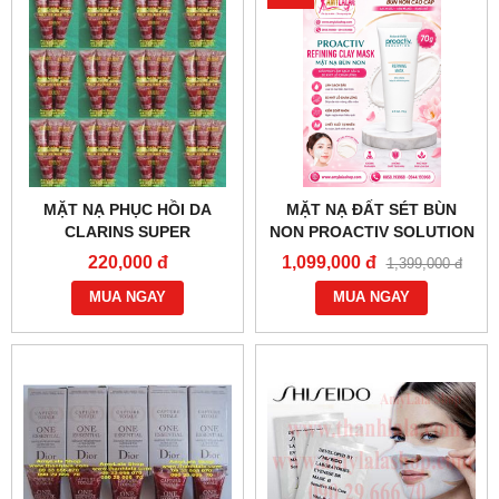
MẶT NẠ PHỤC HỒI DA
MẶT NẠ ĐẤT SÉT BÙN
CLARINS SUPER
NON PROACTIV SOLUTION
RESTORATIVE
REFINING CLAY MASK 70G
220,000 đ
1,099,000 đ
1,399,000 đ
REPLENISHING 5ML -
- 0858193968 - 0944193968
0902966670 - 0933555070
MUA NGAY
- AMYLALASHOP.COM -
MUA NGAY