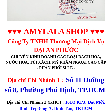
♥♥♥
AMYLALA SHOP
♥♥♥
Công Ty TNHH Thương Mại Dịch Vụ
ĐẠI AN PHƯỚC
CHUYÊN KINH DOANH CÁC LOẠI BÁCH HÓA,
NƯỚC HOA, TÚI XÁCH, MỸ PHẨM NGOẠI CAO CẤP
- PHÂN PHỐI SỈ LẺ -
Số 11 Đường
Địa chỉ Chi Nhánh 1 :
số 8, Phường Phú Định, TP.HCM
Địa chỉ Chi Nhánh 2 (KHO) :
161/3 KP3, Đất Mới,
Bình Trị Đông A, Bình Tân, TP.HCM