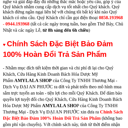
nghe và giải đáp đầy đủ những thắc mắc hoặc yêu cầu, góp ý của
Quý khách nhằm cung cấp dịch vụ tốt nhất cho Quý khách. Quý
khách đừng ngần ngại liên hệ với chúng tôi bất kỳ khi nào Quý
khách có nhu cầu.
Quý Khách chỉ cần gọi điện thoạ
i
0858.193968
- 0944.193968
(
tất cả các ngày trong tuần, bao gồm Thứ Bảy, Chủ
Nhật và các ngày Lễ,
từ
8h sáng đến 6h chiều
)
Chính Sách Đặc Biệt Bảo Đảm
♥
100% Hoàn Đổi Trả Sản Phẩm
- Nhằm mục đích tiết kiệm thời gian và chi phí đi lại cho Quý
Khách, Cửa Hàng Kinh Doanh Bách Hóa Dược Mỹ
Phẩm
AMYLALA SHOP
của Công Ty TNHH Thương Mại -
Dịch Vụ ĐẠI AN PHƯỚC ra đời và phát triển theo mô hình mua
sắm trực tuyến an toàn - tiện lợi cho mỗi Quý Khách. Để đảm bảo
quyền lợi tuyệt đối cho Quý Khách, Cửa Hàng Kinh Doanh Bách
Hóa Dược Mỹ Phẩm
AMYLALA SHO
P của Công Ty TNHH
Thương Mại - Dịch Vụ ĐẠI AN PHƯỚC xin đưa ra
Chính Sách
Đặc Biệt Bảo Đảm 100% Hoàn Đổi Trả Sản Phẩm
(không bao
gồm phí vận chuyển). Với chính sách này, tính từ thời điểm nhận