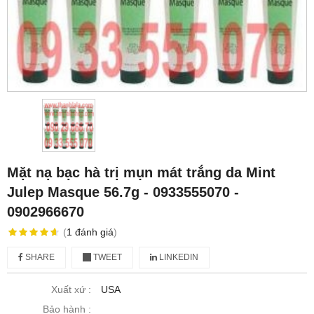
Mặt nạ bạc hà trị mụn mát trắng da Mint
Julep Masque 56.7g - 0933555070 -
0902966670
(
1
đánh giá
)
SHARE
TWEET
LINKEDIN
Xuất xứ :
USA
Bảo hành :