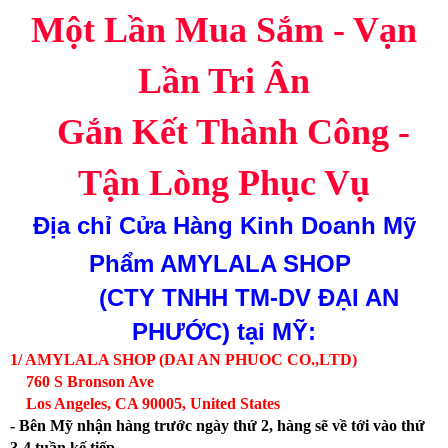
Một Lần Mua Sắm - Vạn
Lần Tri Ân
Gắn Kết Thành Công -
Tận Lòng Phục Vụ
Địa chỉ
Cửa Hàng Kinh Doanh Mỹ
Phẩm AMYLALA SHOP
(CTY TNHH TM-DV ĐẠI AN
PHƯỚC)
tại MỸ:
1/ AMYLALA SHOP (DAI AN PHUOC CO.,LTD)
760 S Bronson Ave
Los Angeles, CA 90005, United States
- Bên Mỹ nhận hàng trước ngày thứ 2, hàng sẽ về tới vào thứ
3-4 tuần kế tiếp.