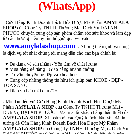
(WhatsApp)
- Cửa Hàng Kinh Doanh Bách Hóa Dược Mỹ Phẩm
AMYLALA
SHOP
của Công Ty TNHH Thương Mại Dịch Vụ ĐẠI AN
PHƯỚC chuyên cung cấp sản phẩm chăm sóc sức khỏe và làm đẹp
từ các thương hiệu uy tín thế giới qua website
www.amylalashop.com
-
Những thế mạnh và cũng
là dịch vụ tốt nhất chúng tôi mang đến cho các bạn chính là:
♥ Đa dạng về sản phẩm - Yên tâm về chất lượng.
♥ Mua hàng dễ dàng - Giao hàng nhanh chóng.
♥ Tư vấn chuyên nghiệp và khoa học.
♥ Cung cấp những thông tin hữu ích giúp bạn KHỎE - ĐẸP -
TỎA SÁNG.
♥ Dịch vụ hậu mãi chu đáo.
- Một lần đến với Cửa Hàng Kinh Doanh Bách Hóa Dược Mỹ
Phẩm
AMYLALA SHOP
của Công Ty TNHH Thương Mại -
Dịch Vụ ĐẠI AN PHƯỚC - Mãi mãi là khách hàng thân thiết của
AMYLALA SHOP
. Xin cảm ơn các Quý khách thân yêu đã tin
tưởng để Cửa Hàng Kinh Doanh Bách Hóa Dược Mỹ Phẩm
AMYLALA SHOP
của Công Ty TNHH Thương Mại - Dịch Vụ
ĐẠI AN PHƯỚC trở thành người bạn đồng hành thân thiết trên