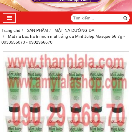
Trang chủ
SẢN PHẨM
MẶT NẠ DƯỠNG DA
Mặt nạ bạc hà trị mụn mát trắng da Mint Julep Masque 56.7g -
0933555070 - 0902966670