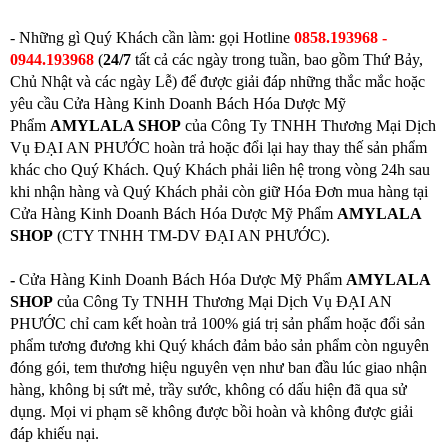
- Những gì Quý Khách cần làm: gọi
Hotline
0858.193968 -
0944.193968
(
24/7
tất cả các ngày trong tuần, bao gồm Thứ Bảy,
Chủ Nhật và các ngày Lễ) để được giải đáp những thắc mắc hoặc
yêu cầu Cửa Hàng Kinh Doanh Bách Hóa Dược Mỹ
Phẩm
AMYLALA SHOP
của Công Ty TNHH Thương Mại Dịch
Vụ ĐẠI AN PHƯỚC hoàn trả hoặc đổi lại hay thay thế sản phẩm
khác cho Quý Khách. Quý Khách phải liên hệ trong vòng 24h sau
khi nhận hàng và Quý Khách phải còn giữ Hóa Đơn mua hàng tại
Cửa Hàng Kinh Doanh Bách Hóa Dược Mỹ Phẩm
AMYLALA
SHOP
(CTY TNHH TM-DV ĐẠI AN PHƯỚC).
-
Cửa Hàng Kinh Doanh Bách Hóa Dược Mỹ Phẩm
AMYLALA
SHOP
của Công Ty TNHH Thương Mại Dịch Vụ ĐẠI AN
PHƯỚC chỉ cam kết hoàn trả 100% giá trị sản phẩm hoặc đổi sản
phẩm tương đương khi Quý khách đảm bảo sản phẩm còn nguyên
đóng gói, tem thương hiệu nguyên vẹn như ban đầu lúc giao nhận
hàng, không bị sứt mẻ, trầy sước, không có dấu hiện đã qua sử
dụng. Mọi vi phạm sẽ không được bồi hoàn và không được giải
đáp khiếu nại.