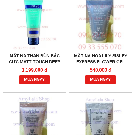
MẶT NẠ THAN BÙN BẮC
MẶT NẠ HOA LILY SISLEY
CỰC MATT TOUCH DEEP
EXPRESS FLOWER GEL
CLEANSING PEAT LUMENE
15ML - 0902966670 -
1,199,000 đ
540,000 đ
- 0858.193968 -
0933555070 -
0944.193968 -
MUA NGAY
WWW.THANHLALA.COM :
MUA NGAY