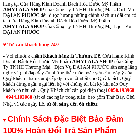
hàng tại Cửa Hàng Kinh Doanh Bách Hóa Dược Mỹ Phẩm
AMYLALA SHOP
của Công Ty TNHH Thương Mại - Dịch Vụ
ĐẠI AN PHƯỚC đều được hưởng những chính sách ưu đãi chỉ có
tại Cửa Hàng Kinh Doanh Bách Hóa Dược Mỹ Phẩm
AMYLALA SHOP
của Công Ty TNHH Thương Mại Dịch Vụ
ĐẠI AN PHƯỚC.
♥ Tư vấn khách hàng 24/7
- Với phương châm
Khách hàng là Thượng Đế
, Cửa Hàng Kinh
Doanh Bách Hóa Dược Mỹ Phẩm
AMYLALA SHOP
của Công
Ty TNHH Thương Mại - Dịch Vụ ĐẠI AN PHƯỚC sẵn sàng lắng
nghe và giải đáp đầy đủ những thắc mắc hoặc yêu cầu, góp ý của
Quý khách nhằm cung cấp dịch vụ tốt nhất cho Quý khách. Quý
khách đừng ngần ngại liên hệ với chúng tôi bất kỳ khi nào Quý
khách có nhu cầu.
Quý Khách chỉ cần gọi điện thoạ
i
0858.193968
- 0944.193968
(
tất cả các ngày trong tuần, bao gồm Thứ Bảy, Chủ
Nhật và các ngày Lễ,
từ
8h sáng đến 6h chiều
)
Chính Sách Đặc Biệt Bảo Đảm
♥
100% Hoàn Đổi Trả Sản Phẩm