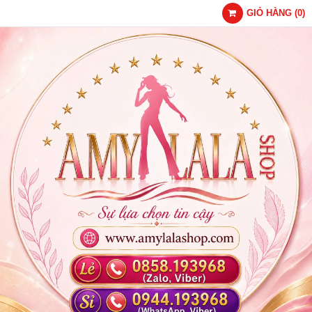
GIỎ HÀNG
(
0
)