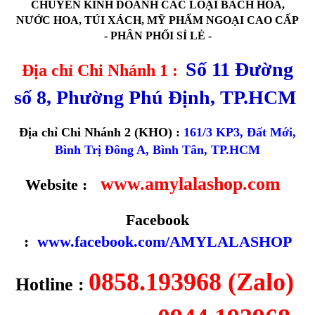
CHUYÊN KINH DOANH CÁC LOẠI BÁCH HÓA,
NƯỚC HOA, TÚI XÁCH, MỸ PHẨM NGOẠI CAO CẤP
- PHÂN PHỐI SỈ LẺ -
Số 11 Đường
Địa chỉ Chi Nhánh 1 :
số 8, Phường Phú Định, TP.HCM
Địa chỉ Chi Nhánh 2 (KHO) :
161/3 KP3, Đất Mới,
Bình Trị Đông A, Bình Tân, TP.HCM
www.amylalashop.com
Website :
Facebook
:
www.facebook.com/AMYLALASHOP
0858.193968 (Zalo)
Hotline :