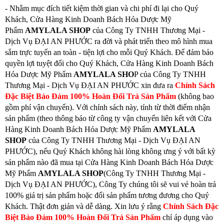
- Nhằm mục đích tiết kiệm thời gian và chi phí đi lại cho Quý
Khách, Cửa Hàng Kinh Doanh Bách Hóa Dược Mỹ
Phẩm
AMYLALA SHOP
của Công Ty TNHH Thương Mại -
Dịch Vụ ĐẠI AN PHƯỚC ra đời và phát triển theo mô hình mua
sắm trực tuyến an toàn - tiện lợi cho mỗi Quý Khách. Để đảm bảo
quyền lợi tuyệt đối cho Quý Khách, Cửa Hàng Kinh Doanh Bách
Hóa Dược Mỹ Phẩm
AMYLALA SHO
P của Công Ty TNHH
Thương Mại - Dịch Vụ ĐẠI AN PHƯỚC xin đưa ra
Chính Sách
Đặc Biệt Bảo Đảm 100% Hoàn Đổi Trả Sản Phẩm
(không bao
gồm phí vận chuyển). Với chính sách này, tính từ thời điểm nhận
sản phẩm (theo thông báo từ công ty vận chuyển liên kết với Cửa
Hàng Kinh Doanh Bách Hóa Dược Mỹ Phẩm
AMYLALA
SHOP
của Công Ty TNHH Thương Mại - Dịch Vụ ĐẠI AN
PHƯỚC), nếu Quý Khách không hài lòng không ưng ý với bất kỳ
sản phẩm nào đã mua tại Cửa Hàng Kinh Doanh Bách Hóa Dược
Mỹ Phẩm
AMYLALA SHOP
(Công Ty TNHH Thương Mại -
Dịch Vụ ĐẠI AN PHƯỚC), Công Ty chúng tôi sẽ vui vẻ hoàn trả
100% giá trị sản phẩm hoặc đổi sản phẩm tương đương cho Quý
Khách. Thật đơn giản và dễ dàng. Xin lưu ý rằng
Chính Sách Đặc
Biệt Bảo Đảm 100% Hoàn Đổi Trả Sản Phẩm
chỉ áp dụng vào