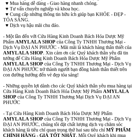
♥ Mua hàng dễ dàng - Giao hàng nhanh chóng.
♥ Tư vấn chuyên nghiệp và khoa học.
♥ Cung cấp những thông tin hữu ích giúp bạn KHỎE - ĐẸP -
TỎA SÁNG.
♥ Dịch vụ hậu mãi chu đáo.
- Một lần đến với Cửa Hàng Kinh Doanh Bách Hóa Dược Mỹ
Phẩm
AMYLALA SHOP
của Công Ty TNHH Thương Mại -
Dịch Vụ ĐẠI AN PHƯỚC - Mãi mãi là khách hàng thân thiết của
AMYLALA SHOP
. Xin cảm ơn các Quý khách thân yêu đã tin
tưởng để Cửa Hàng Kinh Doanh Bách Hóa Dược Mỹ Phẩm
AMYLALA SHOP
của Công Ty TNHH Thương Mại - Dịch Vụ
ĐẠI AN PHƯỚC trở thành người bạn đồng hành thân thiết trên
con đường hướng đến vẻ đẹp tỏa sáng!
- Những quyền lợi dành cho các Quý khách thân yêu mua hàng tại
Cửa Hàng Kinh Doanh Bách Hóa Dược Mỹ Phẩm
AMYLALA
SHOP
của Công Ty TNHH Thương Mại Dịch Vụ ĐẠI AN
PHƯỚC
- Tại Cửa Hàng Kinh Doanh Bách Hóa Dược Mỹ Phẩm
AMYLALA SHOP
của Công Ty TNHH Thương Mại - Dịch Vụ
ĐẠI AN PHƯỚC, chúng tôi đặt chất lượng dịch vụ chăm sóc
khách hàng là tiêu chí quan trọng thứ hai sau tiêu chí
MỸ PHẨM
CHÍNH HÃNG - GIÁ TỐT NHẤT
. Mỗi Quý khách khi mua