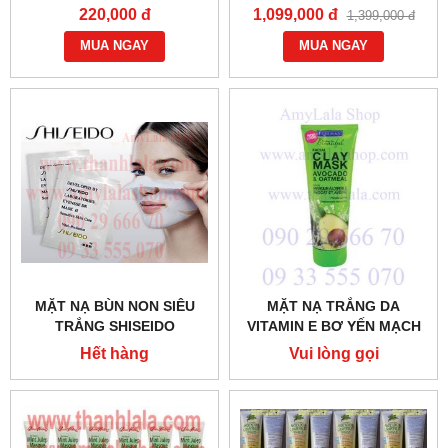
RESTORATIVE
REFINING CLAY MASK 70G
220,000 đ
1,099,000 đ
1,399,000 đ
REPLENISHING 5ML -
- 0858193968 - 0944193968
0902966670 - 0933555070
MUA NGAY
- AMYLALASHOP.COM -
MUA NGAY
MẶT NẠ BÙN NON SIÊU
MẶT NẠ TRẮNG DA
TRẮNG SHISEIDO
VITAMIN E BƠ YẾN MẠCH
LABORATORIES EVENESE
AVOCAT ET AVOINE 150ML
Hết hàng
Vui lòng gọi
DR MASK II 12G -
- 0933555070 - 0902966670
0858.193968
0902966670 - 0933555070
: