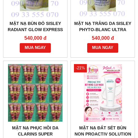
MẶT NẠ BÙN ĐỎ SISLEY
MẶT NẠ TRẮNG DA SISLEY
RADIANT GLOW EXPRESS
PHYTO-BLANC ULTRA
MASK 15ML - 0902966670 -
LIGHTENING MASK 15ML -
540,000 đ
540,000 đ
0933555070 -
0902966670 - 0933555070 :
WWW.THANHLALA.COM :
MUA NGAY
MUA NGAY
-21%
MẶT NẠ PHỤC HỒI DA
MẶT NẠ ĐẤT SÉT BÙN
CLARINS SUPER
NON PROACTIV SOLUTION