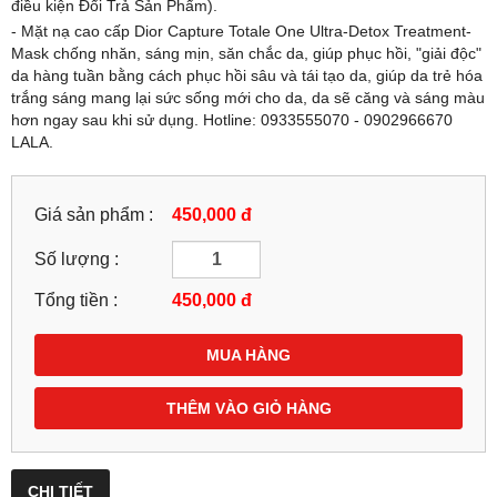
điều kiện Đổi Trả Sản Phẩm).
- Mặt nạ cao cấp Dior Capture Totale One Ultra-Detox Treatment-
Mask chống nhăn, sáng mịn, săn chắc da, giúp phục hồi, "giải độc"
da hàng tuần bằng cách phục hồi sâu và tái tạo da, giúp da trẻ hóa
trắng sáng mang lại sức sống mới cho da, da sẽ căng và sáng màu
hơn ngay sau khi sử dụng. Hotline: 0933555070 - 0902966670
LALA.
Giá sản phẩm :
450,000 đ
Số lượng :
Tổng tiền :
450,000
đ
MUA HÀNG
THÊM VÀO GIỎ HÀNG
CHI TIẾT