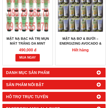
MẶT NẠ BẠC HÀ TRỊ MỤN
MẶT NẠ BƠ & BƯỞI –
MÁT TRẮNG DA MINT
ENERGIZING AVOCADO &
JULEP MASQUE 56.7G -
GRAPEFRUIT MASQUE
490,000 đ
Hết hàng
0933555070 - 0902966670
(MADE IN USA) -
MUA NGAY
0933555070 - 0902966670
DANH MỤC SẢN PHẨM
SẢN PHẨM NỔI BẬT
HỖ TRỢ TRỰC TUYẾN