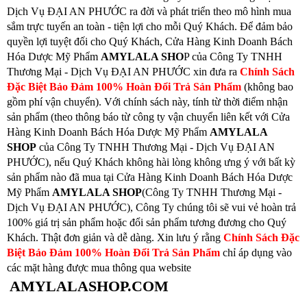
Dịch Vụ ĐẠI AN PHƯỚC ra đời và phát triển theo mô hình mua
sắm trực tuyến an toàn - tiện lợi cho mỗi Quý Khách. Để đảm bảo
quyền lợi tuyệt đối cho Quý Khách, Cửa Hàng Kinh Doanh Bách
Hóa Dược Mỹ Phẩm
AMYLALA SHO
P của Công Ty TNHH
Thương Mại - Dịch Vụ ĐẠI AN PHƯỚC xin đưa ra
Chính Sách
Đặc Biệt Bảo Đảm 100% Hoàn Đổi Trả Sản Phẩm
(không bao
gồm phí vận chuyển). Với chính sách này, tính từ thời điểm nhận
sản phẩm (theo thông báo từ công ty vận chuyển liên kết với Cửa
Hàng Kinh Doanh Bách Hóa Dược Mỹ Phẩm
AMYLALA
SHOP
của Công Ty TNHH Thương Mại - Dịch Vụ ĐẠI AN
PHƯỚC), nếu Quý Khách không hài lòng không ưng ý với bất kỳ
sản phẩm nào đã mua tại Cửa Hàng Kinh Doanh Bách Hóa Dược
Mỹ Phẩm
AMYLALA SHOP
(Công Ty TNHH Thương Mại -
Dịch Vụ ĐẠI AN PHƯỚC), Công Ty chúng tôi sẽ vui vẻ hoàn trả
100% giá trị sản phẩm hoặc đổi sản phẩm tương đương cho Quý
Khách. Thật đơn giản và dễ dàng. Xin lưu ý rằng
Chính Sách Đặc
Biệt Bảo Đảm 100% Hoàn Đổi Trả Sản Phẩm
chỉ áp dụng vào
các mặt hàng được mua thông qua website
AMYLALASHOP.COM