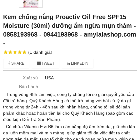
Kem chống nắng Proactiv Oil Free SPF15
Moisture (30ml) dưỡng ẩm ngừa mụn thâm -
0858193968 - 0944193968 - amylalashop.com
-
(
1
đánh giá
)
SHARE
TWEET
LINKEDIN
Xuất xứ :
USA
Bảo hành :
- Trong vòng 48h làm việc, công ty chúng tôi sẽ giải quyết yêu cầu
đổi trả hàng. Quý Khách Hàng có thể trả hàng với bất cứ lý do gì
trong vòng từ 24h - 48h sau khi nhận hàng, chúng tôi sẽ đổi sản
phẩm khác hoặc hoàn tiền lại cho Quý Khách Hàng (bao gồm các
điều kiện Đổi Trả Sản Phẩm).
- Có chứa Vitamin E & B6 làm cân bằng độ ẩm trên da, giữ cho làn
da luôn mềm mại và mịn màng, giúp giảm tối đa việc tiết ra chất
nhờn trên da mặt, tăng tố chất cho da và ngăn ngừa mụn, giúp da