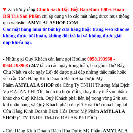
♥
Xin lưu ý rằng
Chính Sách Đặc Biệt Bảo Đảm 100% Hoàn
Đổi Trả Sản Phẩm
chỉ áp dụng vào các mặt hàng được mua thông
qua website
AMYLALASHOP.COM
Các mặt hàng mua từ bất kỳ cửa hàng hoặc trang web khác sẽ
không được bồi hoàn, không đổi trả lại và không được giải
đáp khiếu nại.
- Những gì Quý Khách cần làm: gọi
Hotline
0858.193968 -
0944.193968
(
24/7
tất cả các ngày trong tuần, bao gồm Thứ Bảy,
Chủ Nhật và các ngày Lễ) để được giải đáp những thắc mắc hoặc
yêu cầu Cửa Hàng Kinh Doanh Bách Hóa Dược Mỹ
Phẩm
AMYLALA SHOP
của Công Ty TNHH Thương Mại Dịch
Vụ ĐẠI AN PHƯỚC hoàn trả hoặc đổi lại hay thay thế sản phẩm
khác cho Quý Khách. Quý Khách phải liên hệ trong vòng 24h sau
khi nhận hàng và Quý Khách phải còn giữ Hóa Đơn mua hàng tại
Cửa Hàng Kinh Doanh Bách Hóa Dược Mỹ Phẩm
AMYLALA
SHOP
(CTY TNHH TM-DV ĐẠI AN PHƯỚC).
-
Cửa Hàng Kinh Doanh Bách Hóa Dược Mỹ Phẩm
AMYLALA