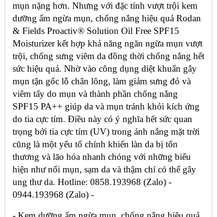
mụn nặng hơn. Nhưng với đặc tính vượt trội kem
dưỡng ẩm ngừa mụn, chống nắng hiệu quả Rodan
& Fields Proactiv® Solution Oil Free SPF15
Moisturizer kết hợp khả năng ngăn ngừa mụn vượt
trội, chống sưng viêm da đồng thời chống nắng hết
sức hiệu quả. Nhờ vào công dụng diệt khuẩn gây
mụn tận gốc lỗ chân lông, làm giảm sưng đỏ và
viêm tấy do mụn và thành phần chống nắng
SPF15 PA++ giúp da và mụn tránh khỏi kích ứng
do tia cực tím. Điều này có ý nghĩa hết sức quan
trọng bởi tia cực tím (UV) trong ánh nắng mặt trời
cũng là một yếu tố chính khiến làn da bị tổn
thương và lão hóa nhanh chóng với những biểu
hiện như nổi mụn, sạm da và thậm chí có thể gây
ung thư da. Hotline: 0858.193968 (Zalo) -
0944.193968 (Zalo) -
- Kem dưỡng ẩm ngừa mụn, chống nắng hiệu quả