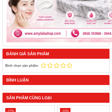
ĐÁNH GIÁ SẢN PHẨM
Bình chọn sản phẩm:
BÌNH LUẬN
SẢN PHẨM CÙNG LOẠI
-12%
-10%