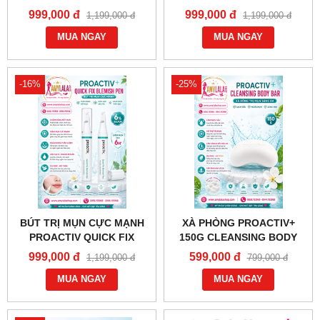
CLEANSER TRỊ MỤN
REVITALIZING TONER TRỊ
999,000 đ
999,000 đ
1,199,000 đ
1,199,000 đ
TRẮNG DA - 0858193968 -
MỤN SĂN CHẮC SÁNG DA -
0944193968 -
MUA NGAY
0858193968 - 0944193968 -
MUA NGAY
AMYLALASHOP.COM -
AMYLALASHOP.COM -
-16%
-25%
BÚT TRỊ MỤN CỰC MẠNH
XÀ PHÒNG PROACTIV+
PROACTIV QUICK FIX
150G CLEANSING BODY
BLEMISH PEN 6% SULFUR
BAR SOAP TRỊ MỤN SÁNG
999,000 đ
599,000 đ
1,199,000 đ
799,000 đ
HIỆU QUẢ NHANH (6ML) -
DA - 0858193968 -
0858193968 - 0944193968 -
MUA NGAY
0944193968 -
MUA NGAY
AMYLALASHOP.COM -
AMYLALASHOP.COM -