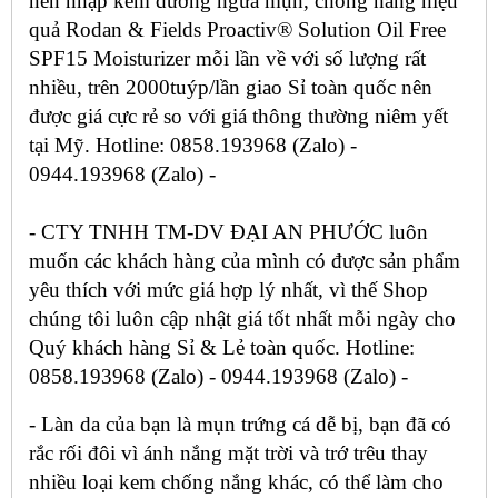
nên nhập kem dưỡng ngừa mụn, chống nắng hiệu
quả Rodan & Fields Proactiv® Solution Oil Free
SPF15 Moisturizer mỗi lần về với số lượng rất
nhiều, trên 2000tuýp/lần giao Sỉ toàn quốc nên
được giá cực rẻ so với giá thông thường niêm yết
tại Mỹ. Hotline: 0858.193968 (Zalo) -
0944.193968 (Zalo) -
-
CTY TNHH TM-DV ĐẠI AN PHƯỚC
luôn
muốn các khách hàng của mình có được sản phẩm
yêu thích với mức giá hợp lý nhất, vì thế Shop
chúng tôi luôn cập nhật giá tốt nhất mỗi ngày cho
Quý khách hàng Sỉ & Lẻ toàn quốc. Hotline:
0858.193968 (Zalo) - 0944.193968 (Zalo) -
- Làn da của bạn là mụn trứng cá dễ bị, bạn đã có
rắc rối đôi vì ánh nắng mặt trời và trớ trêu thay
nhiều loại kem chống nắng khác, có thể làm cho