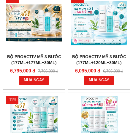
BỘ PROACTIV MỸ 3 BƯỚC
BỘ PROACTIV MỸ 3 BƯỚC
(177ML+177ML+30ML)
(177ML+120ML+30ML)
CHĂM SÓC DA MỤN -
CHĂM SÓC DA MỤN -
6,795,000 đ
6,095,000 đ
7,795,000 đ
6,795,000 đ
0858193968 - 0944193968 -
0858193968 - 0944193968 -
AMYLALASHOP.COM
MUA NGAY
AMYLALASHOP.COM
MUA NGAY
-11%