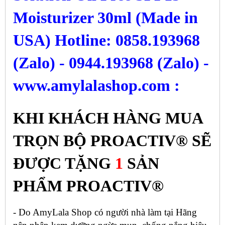
Moisturizer 30ml (Made in
USA) Hotline: 0858.193968
(Zalo) - 0944.193968 (Zalo) -
www.amylalashop.com :
KHI KHÁCH HÀNG MUA
TRỌN BỘ PROACTIV®
SẼ
ĐƯỢC TẶNG
1
SẢN
PHẨM PROACTIV®
- Do AmyLala Shop có người nhà làm tại Hãng