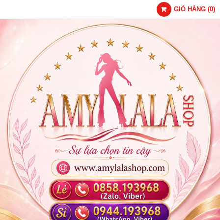
GIỎ HÀNG
(
0
)