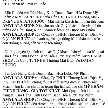
♥ Dịch vụ hậu mãi chu đáo.
- Một lần đến với Cửa Hàng Kinh Doanh Bách Hóa Dược Mỹ
Phẩm
AMYLALA SHOP
của Công Ty TNHH Thương Mại -
Dịch Vụ ĐẠI AN PHƯỚC - Mãi mãi là khách hàng thân thiết của
AMYLALA SHOP
. Xin cảm ơn các Quý khách thân yêu đã tin
tưởng để Cửa Hàng Kinh Doanh Bách Hóa Dược Mỹ Phẩm
AMYLALA SHOP
của Công Ty TNHH Thương Mại - Dịch Vụ
ĐẠI AN PHƯỚC trở thành người bạn đồng hành thân thiết trên
con đường hướng đến vẻ đẹp tỏa sáng!
- Những quyền lợi dành cho các Quý khách thân yêu mua hàng tại
Cửa Hàng Kinh Doanh Bách Hóa Dược Mỹ Phẩm
AMYLALA
SHOP
của Công Ty TNHH Thương Mại Dịch Vụ ĐẠI AN
PHƯỚC
- Tại Cửa Hàng Kinh Doanh Bách Hóa Dược Mỹ Phẩm
AMYLALA SHOP
của Công Ty TNHH Thương Mại - Dịch Vụ
ĐẠI AN PHƯỚC, chúng tôi đặt chất lượng dịch vụ chăm sóc
khách hàng là tiêu chí quan trọng thứ hai sau tiêu chí
MỸ PHẨM
CHÍNH HÃNG - GIÁ TỐT NHẤT
. Mỗi Quý khách khi mua
hàng tại Cửa Hàng Kinh Doanh Bách Hóa Dược Mỹ Phẩm
AMYLALA SHOP
của Công Ty TNHH Thương Mại - Dịch Vụ
ĐẠI AN PHƯỚC đều được hưởng những chính sách ưu đãi chỉ có