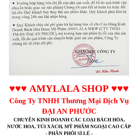
♥♥♥
AMYLALA SHOP
♥♥♥
Công Ty TNHH Thương Mại Dịch Vụ
ĐẠI AN PHƯỚC
CHUYÊN KINH DOANH CÁC LOẠI BÁCH HÓA,
NƯỚC HOA, TÚI XÁCH, MỸ PHẨM NGOẠI CAO CẤP
- PHÂN PHỐI SỈ LẺ -