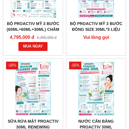
BỘ PROACTIV MỸ 3 BƯỚC
BỘ PROACTIV MỸ 3 BƯỚC
(60ML+60ML+30ML) CHĂM
ĐỒNG SIZE 30ML*3 LIỆU
SÓC DA MỤN - 0858193968
TRÌNH CHĂM SÓC DA MỤN
4,795,000 đ
Vui lòng gọi
5,395,000 đ
- 0944193968 -
- 0858193968 - 0944193968
0858.193968
AMYLALASHOP.COM
MUA NGAY
- AMYLALASHOP.COM -
-16%
-16%
SỮA RỬA MẶT PROACTIV
NƯỚC CÂN BẰNG
30ML RENEWING
PROACTIV 30ML