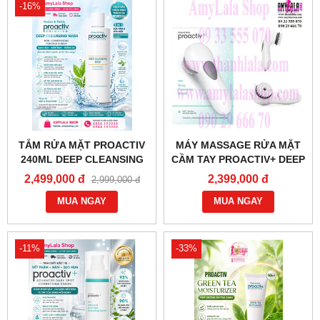
-16%
TẮM RỬA MẶT PROACTIV
MÁY MASSAGE RỬA MẶT
240ML DEEP CLEANSING
CẦM TAY PROACTIV+ DEEP
WASH 2IN1 FACE BODY TRỊ
CLEANSING BRUSH -
2,499,000 đ
2,399,000 đ
2,999,000 đ
MỤN TRẮNG DA -
0933555070 - 0902966670 -
0858193968 - 0944193968 -
MUA NGAY
MUA NGAY
AMYLALASHOP.COM -
-11%
-33%