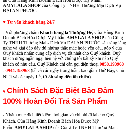
tại Cửa Hàng Kinh Doanh Bách Hóa Dược Mỹ Phẩm
AMYLALA SHOP
của Công Ty TNHH Thương Mại Dịch Vụ
ĐẠI AN PHƯỚC.
♥ Tư vấn khách hàng 24/7
- Với phương châm
Khách hàng là Thượng Đế
, Cửa Hàng Kinh
Doanh Bách Hóa Dược Mỹ Phẩm
AMYLALA SHOP
của Công
Ty TNHH Thương Mại - Dịch Vụ ĐẠI AN PHƯỚC sẵn sàng lắng
nghe và giải đáp đầy đủ những thắc mắc hoặc yêu cầu, góp ý của
Quý khách nhằm cung cấp dịch vụ tốt nhất cho Quý khách. Quý
khách đừng ngần ngại liên hệ với chúng tôi bất kỳ khi nào Quý
khách có nhu cầu.
Quý Khách chỉ cần gọi điện thoạ
i
0858.193968
- 0944.193968
(
tất cả các ngày trong tuần, bao gồm Thứ Bảy, Chủ
Nhật và các ngày Lễ,
từ
8h sáng đến 6h chiều
)
Chính Sách Đặc Biệt Bảo Đảm
♥
100% Hoàn Đổi Trả Sản Phẩm
- Nhằm mục đích tiết kiệm thời gian và chi phí đi lại cho Quý
Khách, Cửa Hàng Kinh Doanh Bách Hóa Dược Mỹ
Phẩm
AMYLALA SHOP
của Công Ty TNHH Thương Mại -