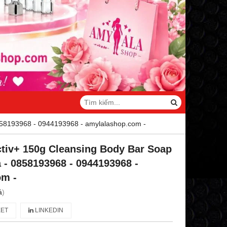
858193968 - 0944193968 - amylalashop.com -
tiv+ 150g Cleansing Body Bar Soap
 - 0858193968 - 0944193968 -
om -
á
)
ET
LINKEDIN