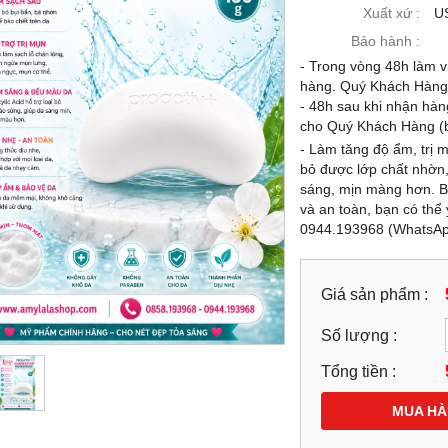
-21%
Xuất xứ :
U
Bảo hành :
- Trong vòng 48h làm vi
hàng. Quý Khách Hàng c
- 48h sau khi nhận hàn
cho Quý Khách Hàng (b
- Làm tăng độ ẩm, trị m
bỏ được lớp chất nhờn,
sáng, mịn màng hơn. Bá
và an toàn, bạn có thể
0944.193968 (WhatsA
 CHẤT VÀNG 24K DOP
KEM MẶT (120G) HẠT VÀNG 24K
SCAD® NANO GOLD
DOP LASCAD® NANO GOLD
Giá sản phẩm :
IONE 9IN1 SERUM 39ML -
GLUTATHIONE 9IN1 SIÊU TRẮNG
.193968 - 0944.193968
CAO CẤP - 0858193968 - 094419396
Số lượng :
-
99,000 đ
1,899,000 đ
Tổng tiền :
1,499,000 đ
1,899,000 đ
MUA NGAY
MUA NGAY
MUA H