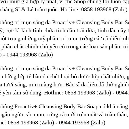
 với mức giá hợp lý nhất, vì thế Shop chúng tôi luôn c
 hàng Sỉ & Lẻ toàn quốc. Hotline: 0858.193968 (Zalo) 
phòng trị mụn sáng da Proactiv+ Cleansing Body Bar 
ỹ, cực kì lành tính chứa tinh dầu trái dừa, tinh dầu cây
ột trong những mỹ phẩm trị mụn trứng cá ‘cổ điển’ nhấ
 phần chất chính chủ yếu có trong các loại sản phẩm t
) - 0944.193968 (Zalo)
phòng trị mụn sáng da Proactiv+ Cleansing Body Bar S
i những lớp tế bào da chết loại bỏ được lớp chất nhờn, 
a tươi sáng, mịn màng hơn. Bác sĩ da liễu đã thử nghi
ể yên tâm sử dụng. Hotline: 0858.193968 (Zalo) - 0944
phòng Proactiv+ Cleansing Body Bar Soap có khả năng
ngăn ngừa các mụn trứng cá mới trên mặt và toàn thân,
ne: 0858.193968 (Zalo) - 0944.193968 (Zalo)