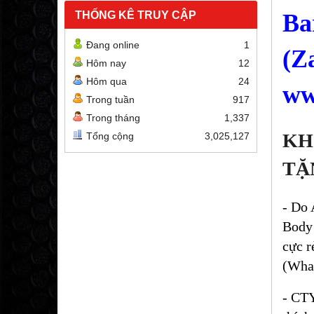
THỐNG KÊ TRUY CẬP
Ba
Đang online
1
(Z
Hôm nay
12
Hôm qua
24
ww
Trong tuần
917
Trong tháng
1,337
KH
Tổng cộng
3,025,127
TẶ
- Do 
Body 
cực r
(Wha
-
CT