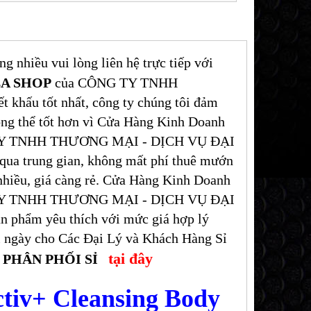
 nhiều vui lòng liên hệ trực tiếp với
A SHOP
của CÔNG TY TNHH
ấu tốt nhất, công ty chúng tôi đảm
ông thể tốt hơn vì Cửa Hàng Kinh Doanh
Y TNHH THƯƠNG MẠI - DỊCH VỤ ĐẠI
qua trung gian, không mất phí thuê mướn
 nhiều, giá càng rẻ. Cửa Hàng Kinh Doanh
Y TNHH THƯƠNG MẠI - DỊCH VỤ ĐẠI
 phẩm yêu thích với mức giá hợp lý
mỗi ngày cho Các Đại Lý và Khách Hàng Sỉ
tại đây
CH PHÂN PHỐI SỈ
ctiv+ Cleansing Body