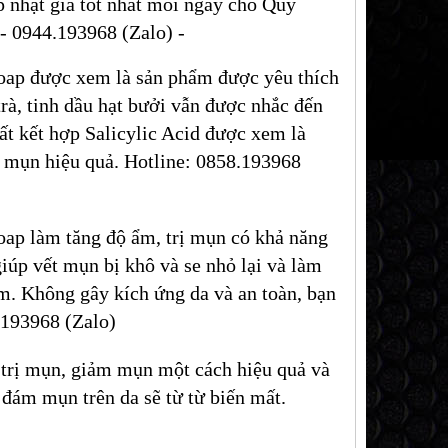
ập nhật giá tốt nhất mỗi ngày cho Quý
- 0944.193968 (Zalo) -
Soap được xem là sản phẩm được yêu thích
 trà, tinh dầu hạt bưởi vẫn được nhắc đến
t kết hợp Salicylic Acid được xem là
rị mụn hiệu quả. Hotline: 0858.193968
oap làm tăng độ ẩm, trị mụn có khả năng
giúp vết mụn bị khô và se nhỏ lại và làm
ệm. Không gây kích ứng da và an toàn, bạn
.193968 (Zalo)
 trị mụn, giảm mụn một cách hiệu quả và
 đám mụn trên da sẽ từ từ biến mất.