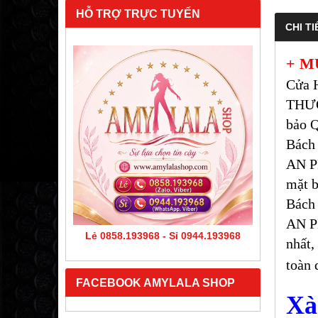
HỖ TRỢ TRỰC TUYẾN
CHI TI
+ M
Cửa 
THƯƠ
bảo Q
Bách
AN PH
mặt b
Bách
AN P
Lẻ 0858.193968 - Sỉ 0944.193968
nhất,
toàn 
FACEBOOK AMYLALA SHOP
Xà