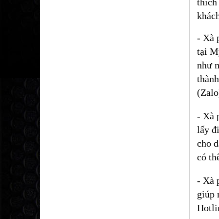
thích
khách
- Xà 
tại M
như m
thành
(Zalo
- Xà 
lấy đ
cho d
có th
- Xà 
giúp 
Hotli