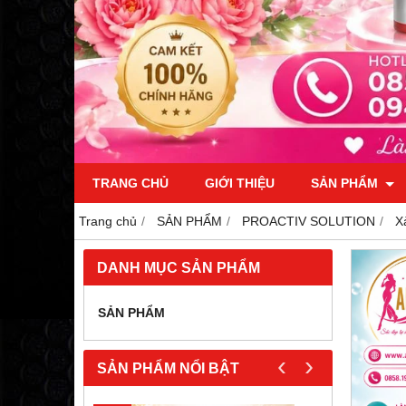
TRANG CHỦ
GIỚI THIỆU
SẢN PHẨM
Trang chủ
SẢN PHẨM
PROACTIV SOLUTION
X
DANH MỤC SẢN PHẨM
SẢN PHẨM
‹
›
SẢN PHẨM NỔI BẬT