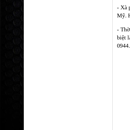
- Xà 
Mỹ. H
- Thờ
biệt 
0944