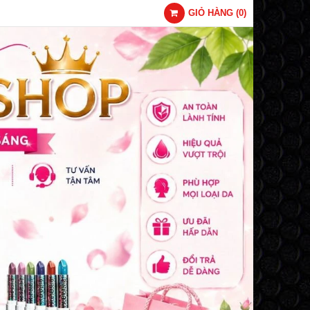
GIỎ HÀNG
(
0
)