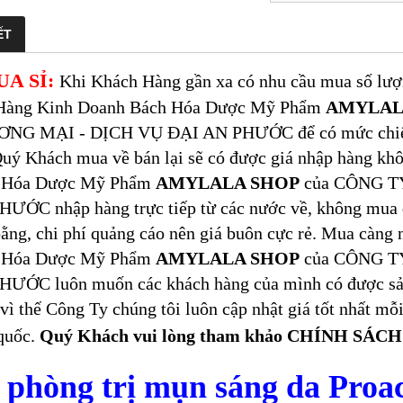
ẾT
UA SỈ:
Khi Khách Hàng gần xa có nhu cầu mua số lượng
Hàng Kinh Doanh Bách Hóa Dược Mỹ Phẩm
AMYLAL
NG MẠI - DỊCH VỤ ĐẠI AN PHƯỚC để có mức chiết kh
uý Khách mua về bán lại sẽ có được giá nhập hàng kh
 Hóa Dược Mỹ Phẩm
AMYLALA SHOP
của CÔNG T
ƯỚC nhập hàng trực tiếp từ các nước về, không mua 
ằng, chi phí quảng cáo nên giá buôn cực rẻ. Mua càng
 Hóa Dược Mỹ Phẩm
AMYLALA SHOP
của CÔNG T
HƯỚC luôn muốn các khách hàng của mình có được sản
 vì thế Công Ty chúng tôi luôn cập nhật giá tốt nhất 
quốc.
Quý Khách vui lòng tham khảo CHÍNH SÁ
 phòng trị mụn sáng da Proa