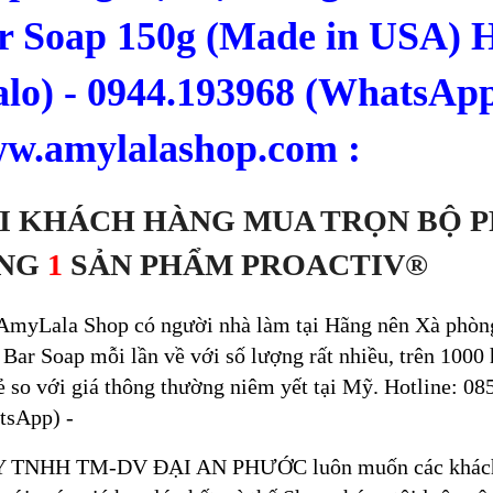
r Soap
150g (Made in USA) H
alo) - 0944.193968 (WhatsApp
w.amylalashop.com :
I KHÁCH HÀNG MUA TRỌN BỘ 
NG
1
SẢN PHẨM PROACTIV®
AmyLala Shop có người nhà làm tại Hãng nên Xà phòng
Bar Soap mỗi lần về với số lượng rất nhiều, trên 1000
ẻ so với giá thông thường niêm yết tại Mỹ. Hotline: 0
tsApp) -
Y TNHH TM-DV ĐẠI AN PHƯỚC
luôn muốn các khác