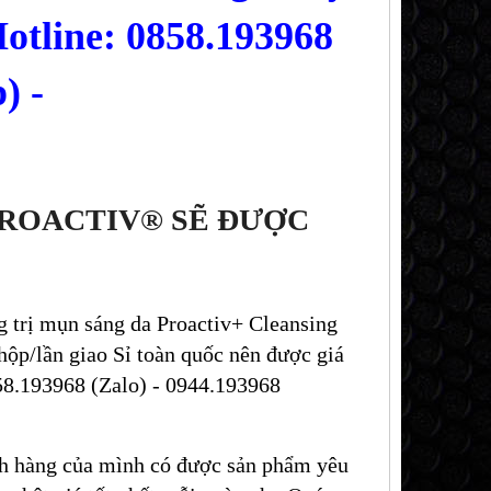
otline: 0858.193968
) -
PROACTIV® SẼ ĐƯỢC
 trị mụn sáng da Proactiv+ Cleansing
 hộp
/lần giao Sỉ toàn quốc nên được giá
858.193968 (Zalo) - 0944.193968
h hàng của mình có được sản phẩm yêu