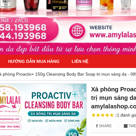
HƯỚNG DẪN MUA HÀNG
LIÊN HỆ
à phòng Proactiv+ 150g Cleansing Body Bar Soap trị mụn sáng da - 0
Xà phòng Proac
trị mụn sáng da
amylalashop.c
(
1
đánh gi
SHARE
TWE