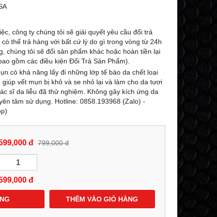
-27%
-25%
SA
ệc, công ty chúng tôi sẽ giải quyết yêu cầu đổi trả
ó thể trả hàng với bất cứ lý do gì trong vòng từ 24h
g, chúng tôi sẽ đổi sản phẩm khác hoặc hoàn tiền lại
ao gồm các điều kiện Đổi Trả Sản Phẩm).
ụn có khả năng lấy đi những lớp tế bào da chết loại
 giúp vết mụn bị khô và se nhỏ lại và làm cho da tươi
c sĩ da liễu đã thử nghiệm. Không gây kích ứng da
 yên tâm sử dụng. Hotline: 0858.193968 (Zalo) -
pp)
KEM (LOTION DẠNG NÉN) DƯỠNG
SỮA RỬA MẶT TIN
TRẮNG TOÀN THÂN DOP LASCAD
24K TRẮNG DA D
599,000 đ
799,000 đ
ULTRA WHITE NANO GOLD
NANO GOLD GLUTATH
8
GLUTATHIONE 180G - 0858193968 -
0858193968 - 09
0944193968 -
AMYLALASHOP
599,000
đ
529,000 đ
599,000 đ
729,000 đ
7
ÀNG
MUA NGAY
THÊM VÀO GIỎ HÀNG
MUA NG