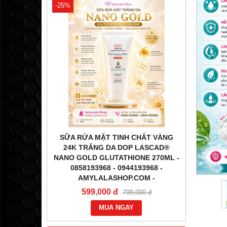
-25%
-31%
ÉN) DƯỠNG
SỮA RỬA MẶT TINH CHẤT VÀNG
TINH
OP LASCAD
24K TRẮNG DA DOP LASCAD®
LA
O GOLD
NANO GOLD GLUTATHIONE 270ML -
GLUTATH
58193968 -
0858193968 - 0944193968 -
0858
-
AMYLALASHOP.COM -
1,2
599,000 đ
000 đ
799,000 đ
MUA NGAY