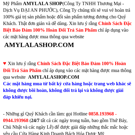
Mỹ Phẩm
AMYLALA SHOP
(Công Ty TNHH Thương Mại -
Dịch Vụ ĐẠI AN PHƯỚC), Công Ty chúng tôi sẽ vui vẻ hoàn trả
100% giá trị sản phẩm hoặc đổi sản phẩm tương đương cho Quý
Khách. Thật đơn giản và dễ dàng. Xin lưu ý rằng
Chính Sách Đặc
Biệt Bảo Đảm 100% Hoàn Đổi Trả Sản Phẩm
chỉ áp dụng vào
các mặt hàng được mua thông qua website
AMYLALASHOP.COM
♥
Xin lưu ý rằng
Chính Sách Đặc Biệt Bảo Đảm 100% Hoàn
Đổi Trả Sản Phẩm
chỉ áp dụng vào các mặt hàng được mua thông
qua website
AMYLALASHOP.COM
Các mặt hàng mua từ bất kỳ cửa hàng hoặc trang web khác sẽ
không được bồi hoàn, không đổi trả lại và không được giải
đáp khiếu nại.
- Những gì Quý Khách cần làm: gọi
Hotline
0858.193968 -
0944.193968
(
24/7
tất cả các ngày trong tuần, bao gồm Thứ Bảy,
Chủ Nhật và các ngày Lễ) để được giải đáp những thắc mắc hoặc
yêu cầu Cửa Hàng Kinh Doanh Bách Hóa Dược Mỹ