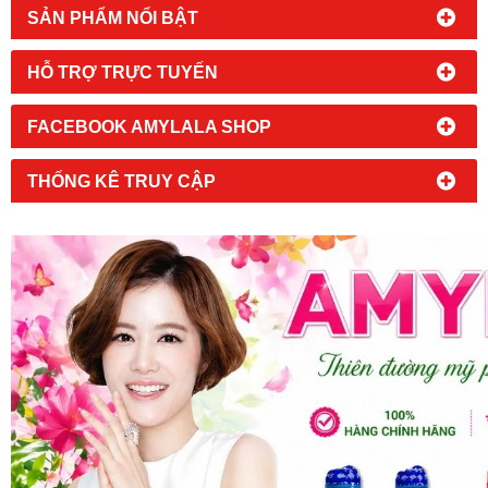
SẢN PHẨM NỔI BẬT
HỖ TRỢ TRỰC TUYẾN
FACEBOOK AMYLALA SHOP
THỐNG KÊ TRUY CẬP