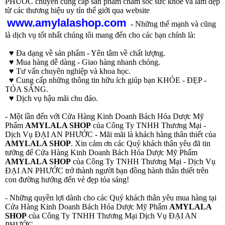
PHƯỚC chuyên cung cấp sản phẩm chăm sóc sức khỏe và làm đẹp
từ các thương hiệu uy tín thế giới qua website
www.amylalashop.com
-
Những thế mạnh và cũng
là dịch vụ tốt nhất chúng tôi mang đến cho các bạn chính là:
♥ Đa dạng về sản phẩm - Yên tâm về chất lượng.
♥ Mua hàng dễ dàng - Giao hàng nhanh chóng.
♥ Tư vấn chuyên nghiệp và khoa học.
♥ Cung cấp những thông tin hữu ích giúp bạn KHỎE - ĐẸP -
TỎA SÁNG.
♥ Dịch vụ hậu mãi chu đáo.
- Một lần đến với Cửa Hàng Kinh Doanh Bách Hóa Dược Mỹ
Phẩm
AMYLALA SHOP
của Công Ty TNHH Thương Mại -
Dịch Vụ ĐẠI AN PHƯỚC - Mãi mãi là khách hàng thân thiết của
AMYLALA SHOP
. Xin cảm ơn các Quý khách thân yêu đã tin
tưởng để Cửa Hàng Kinh Doanh Bách Hóa Dược Mỹ Phẩm
AMYLALA SHOP
của Công Ty TNHH Thương Mại - Dịch Vụ
ĐẠI AN PHƯỚC trở thành người bạn đồng hành thân thiết trên
con đường hướng đến vẻ đẹp tỏa sáng!
- Những quyền lợi dành cho các Quý khách thân yêu mua hàng tại
Cửa Hàng Kinh Doanh Bách Hóa Dược Mỹ Phẩm
AMYLALA
SHOP
của Công Ty TNHH Thương Mại Dịch Vụ ĐẠI AN
PHƯỚC