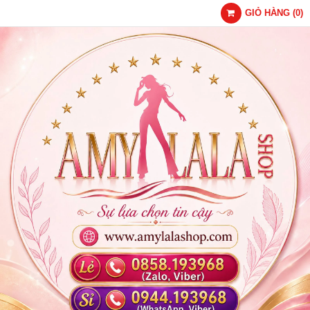
GIỎ HÀNG
(
0
)