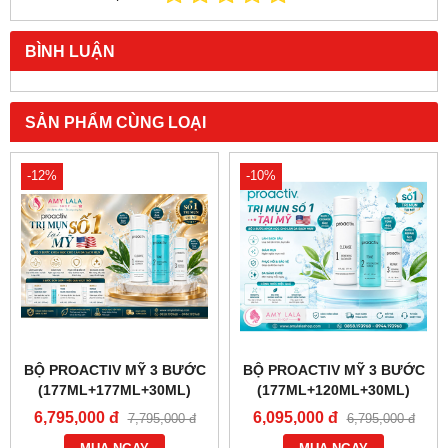
BÌNH LUẬN
SẢN PHẨM CÙNG LOẠI
-12%
-10%
BỘ PROACTIV MỸ 3 BƯỚC
BỘ PROACTIV MỸ 3 BƯỚC
(177ML+177ML+30ML)
(177ML+120ML+30ML)
CHĂM SÓC DA MỤN -
CHĂM SÓC DA MỤN -
6,795,000 đ
6,095,000 đ
7,795,000 đ
6,795,000 đ
0858193968 - 0944193968 -
0858193968 - 0944193968 -