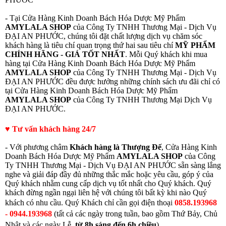
- Tại Cửa Hàng Kinh Doanh Bách Hóa Dược Mỹ Phẩm
AMYLALA SHOP
của Công Ty TNHH Thương Mại - Dịch Vụ
ĐẠI AN PHƯỚC, chúng tôi đặt chất lượng dịch vụ chăm sóc
khách hàng là tiêu chí quan trọng thứ hai sau tiêu chí
MỸ PHẨM
CHÍNH HÃNG - GIÁ TỐT NHẤT
. Mỗi Quý khách khi mua
hàng tại Cửa Hàng Kinh Doanh Bách Hóa Dược Mỹ Phẩm
AMYLALA SHOP
của Công Ty TNHH Thương Mại - Dịch Vụ
ĐẠI AN PHƯỚC đều được hưởng những chính sách ưu đãi chỉ có
tại Cửa Hàng Kinh Doanh Bách Hóa Dược Mỹ Phẩm
AMYLALA SHOP
của Công Ty TNHH Thương Mại Dịch Vụ
ĐẠI AN PHƯỚC.
♥ Tư vấn khách hàng 24/7
- Với phương châm
Khách hàng là Thượng Đế
, Cửa Hàng Kinh
Doanh Bách Hóa Dược Mỹ Phẩm
AMYLALA SHOP
của Công
Ty TNHH Thương Mại - Dịch Vụ ĐẠI AN PHƯỚC sẵn sàng lắng
nghe và giải đáp đầy đủ những thắc mắc hoặc yêu cầu, góp ý của
Quý khách nhằm cung cấp dịch vụ tốt nhất cho Quý khách. Quý
khách đừng ngần ngại liên hệ với chúng tôi bất kỳ khi nào Quý
khách có nhu cầu.
Quý Khách chỉ cần gọi điện thoạ
i
0858.193968
- 0944.193968
(
tất cả các ngày trong tuần, bao gồm Thứ Bảy, Chủ
Nhật và các ngày Lễ,
từ
8h sáng đến 6h chiều
)