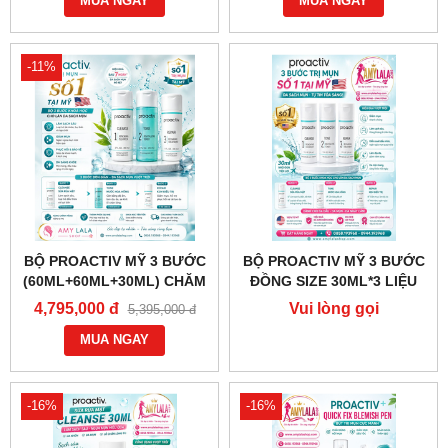
AMYLALASHOP.COM
MUA NGAY
AMYLALASHOP.COM
MUA NGAY
-11%
BỘ PROACTIV MỸ 3 BƯỚC
BỘ PROACTIV MỸ 3 BƯỚC
(60ML+60ML+30ML) CHĂM
ĐỒNG SIZE 30ML*3 LIỆU
SÓC DA MỤN - 0858193968
TRÌNH CHĂM SÓC DA MỤN
4,795,000 đ
Vui lòng gọi
5,395,000 đ
- 0944193968 -
- 0858193968 - 0944193968
0858.193968
AMYLALASHOP.COM
MUA NGAY
- AMYLALASHOP.COM -
-16%
-16%