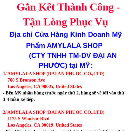
Gắn Kết Thành Công -
Tận Lòng Phục Vụ
Địa chỉ
Cửa Hàng Kinh Doanh Mỹ
Phẩm AMYLALA SHOP
(CTY TNHH TM-DV ĐẠI AN
PHƯỚC)
tại MỸ:
1/ AMYLALA SHOP (DAI AN PHUOC CO.,LTD)
760 S Bronson Ave
Los Angeles, CA 90005, United States
- Bên Mỹ nhận hàng trước ngày thứ 2, hàng sẽ về tới vào thứ
3-4 tuần kế tiếp.
2/ AMYLALA SHOP (DAI AN PHUOC CO.,LTD)
1175 S Windsor Blvd
Los Angeles, CA 90019, United States