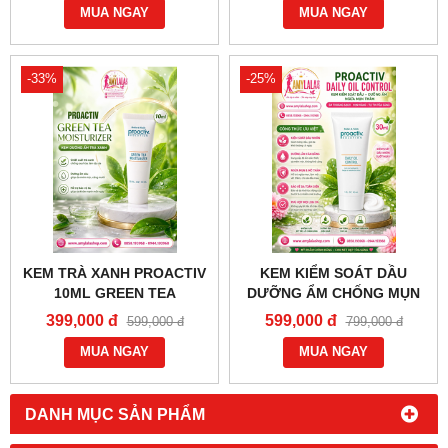
MUA NGAY
THÂM,NÁM,SẸO MỤN
MUA NGAY
TRẮNG DA - 0858193968 -
0944193968 -
AMYLALASHOP.COM -
-33%
-25%
KEM TRÀ XANH PROACTIV
KEM KIỂM SOÁT DẦU
10ML GREEN TEA
DƯỠNG ẨM CHỐNG MỤN
MOISTURIZER -
THÂM PROACTIV
399,000 đ
599,000 đ
599,000 đ
799,000 đ
0858193968 - 0944193968 -
SOLUTION DAILY OIL
AMYLALASHOP.COM -
MUA NGAY
CONTROL (30ML) -
MUA NGAY
0858193968 - 0944193968 -
AMYLALASHOP.COM -
DANH MỤC SẢN PHẨM