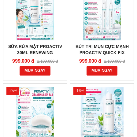
SỮA RỬA MẶT PROACTIV
BÚT TRỊ MỤN CỰC MẠNH
30ML RENEWING
PROACTIV QUICK FIX
CLEANSER TRỊ MỤN
BLEMISH PEN 6% SULFUR
999,000 đ
999,000 đ
1,199,000 đ
1,199,000 đ
TRẮNG DA - 0858193968 -
HIỆU QUẢ NHANH (6ML) -
0944193968 -
MUA NGAY
0858193968 - 0944193968 -
MUA NGAY
AMYLALASHOP.COM -
AMYLALASHOP.COM -
-25%
-16%