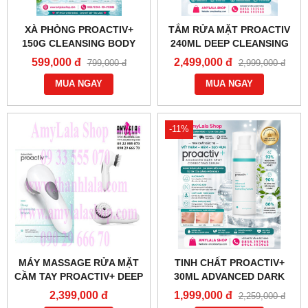
XÀ PHÒNG PROACTIV+
TẮM RỬA MẶT PROACTIV
150G CLEANSING BODY
240ML DEEP CLEANSING
BAR SOAP TRỊ MỤN SÁNG
WASH 2IN1 FACE BODY TRỊ
599,000 đ
2,499,000 đ
799,000 đ
2,999,000 đ
DA - 0858193968 -
MỤN TRẮNG DA -
0944193968 -
MUA NGAY
0858193968 - 0944193968 -
MUA NGAY
AMYLALASHOP.COM -
AMYLALASHOP.COM -
-11%
MÁY MASSAGE RỬA MẶT
TINH CHẤT PROACTIV+
CẦM TAY PROACTIV+ DEEP
30ML ADVANCED DARK
CLEANSING BRUSH -
SPOT CORRECTING
2,399,000 đ
1,999,000 đ
2,259,000 đ
0933555070 - 0902966670 -
SERUM TRỊ VẾT