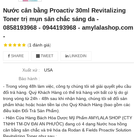
Nước cân bằng Proactiv 30ml Revitalizing
Toner trị mụn săn chắc sáng da -
0858193968 - 0944193968 - amylalashop.com
-
(
1
đánh giá
)
SHARE
TWEET
LINKEDIN
Xuất xứ :
USA
Bảo hành :
- Trong vòng 48h làm việc, công ty chúng tôi sẽ giải quyết yêu cầu
đổi trả hàng. Quý Khách Hàng có thể trả hàng với bất cứ lý do gì
trong vòng từ 24h - 48h sau khi nhận hàng, chúng tôi sẽ đổi sản
phẩm khác hoặc hoàn tiền lại cho Quý Khách Hàng (bao gồm các
điều kiện Đổi Trả Sản Phẩm).
- Hiện Cửa Hàng Bách Hóa Dược Mỹ Phẩm AMYLALA SHOP (CTY
TNHH TM-DV ĐẠI AN PHƯỚC) đang có 4 dạng Nước hoa hồng
cân bằng săn chắc và trẻ hóa da Rodan & Fields Proactiv Solution
Revitalizing Toner như sau :