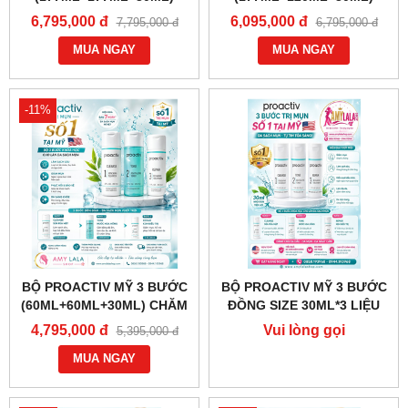
CHĂM SÓC DA MỤN -
CHĂM SÓC DA MỤN -
6,795,000 đ
6,095,000 đ
7,795,000 đ
6,795,000 đ
0858193968 - 0944193968 -
0858193968 - 0944193968 -
AMYLALASHOP.COM
MUA NGAY
AMYLALASHOP.COM
MUA NGAY
-11%
BỘ PROACTIV MỸ 3 BƯỚC
BỘ PROACTIV MỸ 3 BƯỚC
(60ML+60ML+30ML) CHĂM
ĐỒNG SIZE 30ML*3 LIỆU
SÓC DA MỤN - 0858193968
TRÌNH CHĂM SÓC DA MỤN
4,795,000 đ
Vui lòng gọi
5,395,000 đ
- 0944193968 -
- 0858193968 - 0944193968
0858.193968
AMYLALASHOP.COM
MUA NGAY
- AMYLALASHOP.COM -