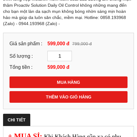
thâm Proactiv Solution Daily Oil Control không những mang đến
cho bạn một làn da sạch mụn không bóng nhờn sáng mịn hoàn
hảo mà giúp da luôn săn chắc, mềm mại. Hotline: 0858.193968
(Zalo) - 0944.193968 (Zalo) -
Giá sản phẩm :
599,000 đ
799,000 đ
Số lượng :
Tổng tiền :
599,000
đ
MUA HÀNG
THÊM VÀO GIỎ HÀNG
CHI TIẾT
+ MUA SỈ:
Khi Khách Hàng gần xa có nhu