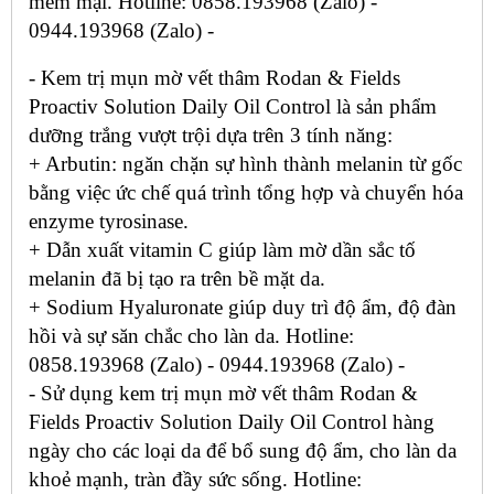
mềm mại. Hotline: 0858.193968 (Zalo) -
0944.193968 (Zalo) -
- Kem trị mụn mờ vết thâm Rodan & Fields
Proactiv Solution Daily Oil Control là sản phẩm
dưỡng trắng vượt trội dựa trên 3 tính năng:
+ Arbutin: ngăn chặn sự hình thành melanin từ gốc
bằng việc ức chế quá trình tổng hợp và chuyển hóa
enzyme tyrosinase.
+ Dẫn xuất vitamin C giúp làm mờ dần sắc tố
melanin đã bị tạo ra trên bề mặt da.
+ Sodium Hyaluronate giúp duy trì độ ẩm, độ đàn
hồi và sự săn chắc cho làn da. Hotline:
0858.193968 (Zalo) - 0944.193968 (Zalo) -
- Sử dụng kem trị mụn mờ vết thâm Rodan &
Fields Proactiv Solution Daily Oil Control hàng
ngày cho các loại da để bổ sung độ ẩm, cho làn da
khoẻ mạnh, tràn đầy sức sống. Hotline: