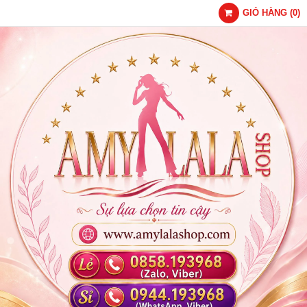
GIỎ HÀNG
(
0
)