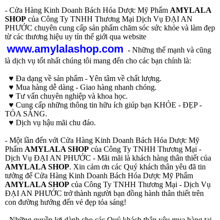
- Cửa Hàng Kinh Doanh Bách Hóa Dược Mỹ Phẩm
AMYLALA
SHOP
của Công Ty TNHH Thương Mại Dịch Vụ ĐẠI AN
PHƯỚC chuyên cung cấp sản phẩm chăm sóc sức khỏe và làm đẹp
từ các thương hiệu uy tín thế giới qua website
www.amylalashop.com
-
Những thế mạnh và cũng
là dịch vụ tốt nhất chúng tôi mang đến cho các bạn chính là:
♥ Đa dạng về sản phẩm - Yên tâm về chất lượng.
♥ Mua hàng dễ dàng - Giao hàng nhanh chóng.
♥ Tư vấn chuyên nghiệp và khoa học.
♥ Cung cấp những thông tin hữu ích giúp bạn KHỎE - ĐẸP -
TỎA SÁNG.
♥ Dịch vụ hậu mãi chu đáo.
- Một lần đến với Cửa Hàng Kinh Doanh Bách Hóa Dược Mỹ
Phẩm
AMYLALA SHOP
của Công Ty TNHH Thương Mại -
Dịch Vụ ĐẠI AN PHƯỚC - Mãi mãi là khách hàng thân thiết của
AMYLALA SHOP
. Xin cảm ơn các Quý khách thân yêu đã tin
tưởng để Cửa Hàng Kinh Doanh Bách Hóa Dược Mỹ Phẩm
AMYLALA SHOP
của Công Ty TNHH Thương Mại - Dịch Vụ
ĐẠI AN PHƯỚC trở thành người bạn đồng hành thân thiết trên
con đường hướng đến vẻ đẹp tỏa sáng!
- Những quyền lợi dành cho các Quý khách thân yêu mua hàng tại