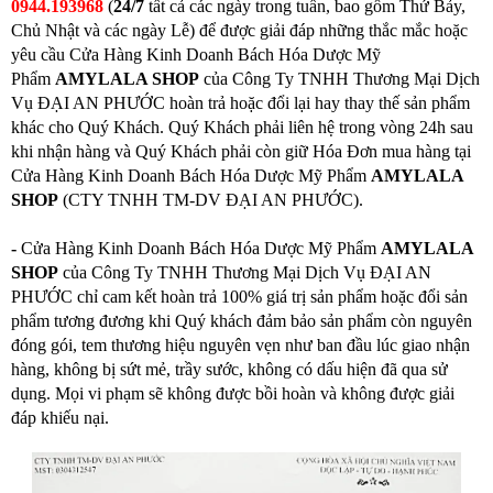
0944.193968
(
24/7
tất cả các ngày trong tuần, bao gồm Thứ Bảy,
Chủ Nhật và các ngày Lễ) để được giải đáp những thắc mắc hoặc
yêu cầu Cửa Hàng Kinh Doanh Bách Hóa Dược Mỹ
Phẩm
AMYLALA SHOP
của Công Ty TNHH Thương Mại Dịch
Vụ ĐẠI AN PHƯỚC hoàn trả hoặc đổi lại hay thay thế sản phẩm
khác cho Quý Khách. Quý Khách phải liên hệ trong vòng 24h sau
khi nhận hàng và Quý Khách phải còn giữ Hóa Đơn mua hàng tại
Cửa Hàng Kinh Doanh Bách Hóa Dược Mỹ Phẩm
AMYLALA
SHOP
(CTY TNHH TM-DV ĐẠI AN PHƯỚC).
-
Cửa Hàng Kinh Doanh Bách Hóa Dược Mỹ Phẩm
AMYLALA
SHOP
của Công Ty TNHH Thương Mại Dịch Vụ ĐẠI AN
PHƯỚC chỉ cam kết hoàn trả 100% giá trị sản phẩm hoặc đổi sản
phẩm tương đương khi Quý khách đảm bảo sản phẩm còn nguyên
đóng gói, tem thương hiệu nguyên vẹn như ban đầu lúc giao nhận
hàng, không bị sứt mẻ, trầy sước, không có dấu hiện đã qua sử
dụng. Mọi vi phạm sẽ không được bồi hoàn và không được giải
đáp khiếu nại.