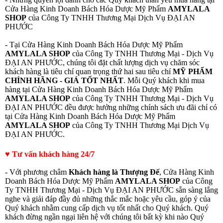
Cửa Hàng Kinh Doanh Bách Hóa Dược Mỹ Phẩm
AMYLALA
SHOP
của Công Ty TNHH Thương Mại Dịch Vụ ĐẠI AN
PHƯỚC
- Tại Cửa Hàng Kinh Doanh Bách Hóa Dược Mỹ Phẩm
AMYLALA SHOP
của Công Ty TNHH Thương Mại - Dịch Vụ
ĐẠI AN PHƯỚC, chúng tôi đặt chất lượng dịch vụ chăm sóc
khách hàng là tiêu chí quan trọng thứ hai sau tiêu chí
MỸ PHẨM
CHÍNH HÃNG - GIÁ TỐT NHẤT
. Mỗi Quý khách khi mua
hàng tại Cửa Hàng Kinh Doanh Bách Hóa Dược Mỹ Phẩm
AMYLALA SHOP
của Công Ty TNHH Thương Mại - Dịch Vụ
ĐẠI AN PHƯỚC đều được hưởng những chính sách ưu đãi chỉ có
tại Cửa Hàng Kinh Doanh Bách Hóa Dược Mỹ Phẩm
AMYLALA SHOP
của Công Ty TNHH Thương Mại Dịch Vụ
ĐẠI AN PHƯỚC.
♥ Tư vấn khách hàng 24/7
- Với phương châm
Khách hàng là Thượng Đế
, Cửa Hàng Kinh
Doanh Bách Hóa Dược Mỹ Phẩm
AMYLALA SHOP
của Công
Ty TNHH Thương Mại - Dịch Vụ ĐẠI AN PHƯỚC sẵn sàng lắng
nghe và giải đáp đầy đủ những thắc mắc hoặc yêu cầu, góp ý của
Quý khách nhằm cung cấp dịch vụ tốt nhất cho Quý khách. Quý
khách đừng ngần ngại liên hệ với chúng tôi bất kỳ khi nào Quý