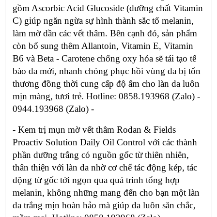
gồm Ascorbic Acid Glucoside (dưỡng chất Vitamin
C) giúp ngăn ngừa sự hình thành sắc tố melanin,
làm mờ dần các vết thâm. Bên cạnh đó, sản phẩm
còn bổ sung thêm Allantoin, Vitamin E, Vitamin
B6 và Beta - Carotene chống oxy hóa sẽ tái tạo tế
bào da mới, nhanh chóng phục hồi vùng da bị tổn
thương đồng thời cung cấp độ ẩm cho làn da luôn
mịn màng, tươi trẻ. Hotline: 0858.193968 (Zalo) -
0944.193968 (Zalo) -
- Kem trị mụn mờ vết thâm Rodan & Fields
Proactiv Solution Daily Oil Control với các thành
phần dưỡng trắng có nguồn gốc từ thiên nhiên,
thân thiện với làn da nhờ cơ chế tác động kép, tác
động từ gốc tới ngọn qua quá trình tổng hợp
melanin, không những mang đến cho bạn một làn
da trắng mịn hoàn hảo mà giúp da luôn săn chắc,