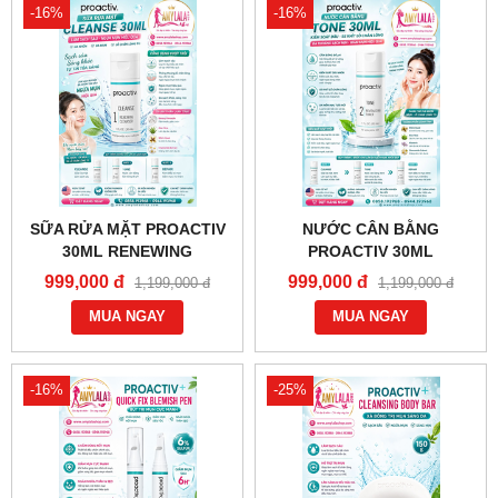
-16%
-16%
SỮA RỬA MẶT PROACTIV
NƯỚC CÂN BẰNG
30ML RENEWING
PROACTIV 30ML
CLEANSER TRỊ MỤN
REVITALIZING TONER TRỊ
999,000 đ
999,000 đ
1,199,000 đ
1,199,000 đ
TRẮNG DA - 0858193968 -
MỤN SĂN CHẮC SÁNG DA -
0944193968 -
MUA NGAY
0858193968 - 0944193968 -
MUA NGAY
AMYLALASHOP.COM -
AMYLALASHOP.COM -
-16%
-25%