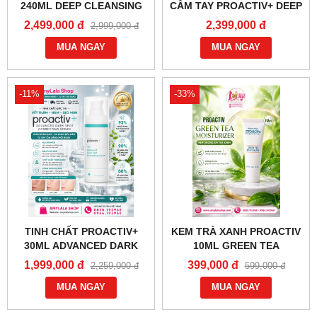
240ML DEEP CLEANSING
CẦM TAY PROACTIV+ DEEP
WASH 2IN1 FACE BODY TRỊ
CLEANSING BRUSH -
2,499,000 đ
2,399,000 đ
2,999,000 đ
MỤN TRẮNG DA -
0933555070 - 0902966670 -
0858193968 - 0944193968 -
MUA NGAY
MUA NGAY
AMYLALASHOP.COM -
-11%
-33%
TINH CHẤT PROACTIV+
KEM TRÀ XANH PROACTIV
30ML ADVANCED DARK
10ML GREEN TEA
SPOT CORRECTING
MOISTURIZER -
1,999,000 đ
399,000 đ
2,259,000 đ
599,000 đ
SERUM TRỊ VẾT
0858193968 - 0944193968 -
THÂM,NÁM,SẸO MỤN
MUA NGAY
AMYLALASHOP.COM -
MUA NGAY
TRẮNG DA - 0858193968 -
0944193968 -