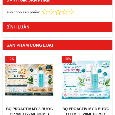
ĐÁNH GIÁ SẢN PHẨM
Bình chọn sản phẩm:
BÌNH LUẬN
SẢN PHẨM CÙNG LOẠI
-12%
-10%
BỘ PROACTIV MỸ 3 BƯỚC
BỘ PROACTIV MỸ 3 BƯỚC
(177ML+177ML+30ML)
(177ML+120ML+30ML)