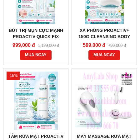
BÚT TRỊ MỤN CỰC MẠNH
XÀ PHÒNG PROACTIV+
PROACTIV QUICK FIX
150G CLEANSING BODY
BLEMISH PEN 6% SULFUR
BAR SOAP TRỊ MỤN SÁNG
999,000 đ
599,000 đ
1,199,000 đ
799,000 đ
HIỆU QUẢ NHANH (6ML) -
DA - 0858193968 -
0858193968 - 0944193968 -
MUA NGAY
0944193968 -
MUA NGAY
AMYLALASHOP.COM -
AMYLALASHOP.COM -
-16%
TẮM RỬA MẶT PROACTIV
MÁY MASSAGE RỬA MẶT