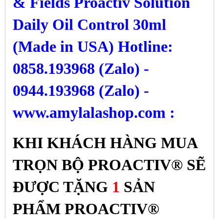
& Fields Proactiv Solution
Daily Oil Control 30ml
(Made in USA) Hotline:
0858.193968 (Zalo) -
0944.193968 (Zalo) -
www.amylalashop.com :
KHI KHÁCH HÀNG MUA
TRỌN BỘ PROACTIV®
SẼ
ĐƯỢC TẶNG
1
SẢN
PHẨM PROACTIV®