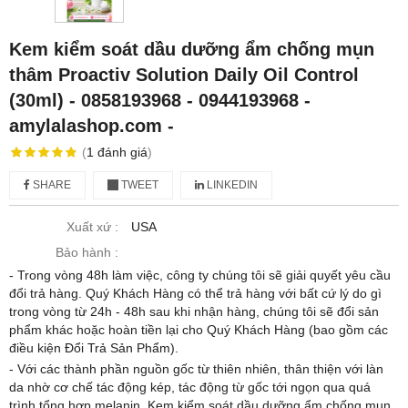
Kem kiểm soát dầu dưỡng ẩm chống mụn
thâm Proactiv Solution Daily Oil Control
(30ml) - 0858193968 - 0944193968 -
amylalashop.com -
(
1
đánh giá
)
SHARE
TWEET
LINKEDIN
Xuất xứ :
USA
Bảo hành :
- Trong vòng 48h làm việc, công ty chúng tôi sẽ giải quyết yêu cầu
đổi trả hàng. Quý Khách Hàng có thể trả hàng với bất cứ lý do gì
trong vòng từ 24h - 48h sau khi nhận hàng, chúng tôi sẽ đổi sản
phẩm khác hoặc hoàn tiền lại cho Quý Khách Hàng (bao gồm các
điều kiện Đổi Trả Sản Phẩm).
- Với các thành phần nguồn gốc từ thiên nhiên, thân thiện với làn
da nhờ cơ chế tác động kép, tác động từ gốc tới ngọn qua quá
trình tổng hợp melanin. Kem kiểm soát dầu dưỡng ẩm chống mụn