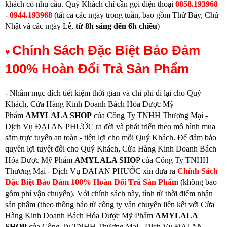
khách có nhu cầu.
Quý Khách chỉ cần gọi điện thoạ
i
0858.193968
- 0944.193968
(
tất cả các ngày trong tuần, bao gồm Thứ Bảy, Chủ
Nhật và các ngày Lễ,
từ
8h sáng đến 6h chiều
)
Chính Sách Đặc Biệt Bảo Đảm
♥
100% Hoàn Đổi Trả Sản Phẩm
- Nhằm mục đích tiết kiệm thời gian và chi phí đi lại cho Quý
Khách, Cửa Hàng Kinh Doanh Bách Hóa Dược Mỹ
Phẩm
AMYLALA SHOP
của Công Ty TNHH Thương Mại -
Dịch Vụ ĐẠI AN PHƯỚC ra đời và phát triển theo mô hình mua
sắm trực tuyến an toàn - tiện lợi cho mỗi Quý Khách. Để đảm bảo
quyền lợi tuyệt đối cho Quý Khách, Cửa Hàng Kinh Doanh Bách
Hóa Dược Mỹ Phẩm
AMYLALA SHO
P của Công Ty TNHH
Thương Mại - Dịch Vụ ĐẠI AN PHƯỚC xin đưa ra
Chính Sách
Đặc Biệt Bảo Đảm 100% Hoàn Đổi Trả Sản Phẩm
(không bao
gồm phí vận chuyển). Với chính sách này, tính từ thời điểm nhận
sản phẩm (theo thông báo từ công ty vận chuyển liên kết với Cửa
Hàng Kinh Doanh Bách Hóa Dược Mỹ Phẩm
AMYLALA
SHOP
của Công Ty TNHH Thương Mại - Dịch Vụ ĐẠI AN