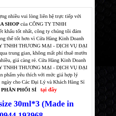
g nhiều vui lòng liên hệ trực tiếp với
A SHOP
của CÔNG TY TNHH
ấu tốt nhất, công ty chúng tôi đảm
ông thể tốt hơn vì Cửa Hàng Kinh Doanh
Y TNHH THƯƠNG MẠI - DỊCH VỤ ĐẠI
qua trung gian, không mất phí thuê mướn
 nhiều, giá càng rẻ. Cửa Hàng Kinh Doanh
Y TNHH THƯƠNG MẠI - DỊCH VỤ ĐẠI
 phẩm yêu thích với mức giá hợp lý
mỗi ngày cho Các Đại Lý và Khách Hàng Sỉ
tại đây
CH PHÂN PHỐI SỈ
ze 30ml*3 (Made in
 0944.193968