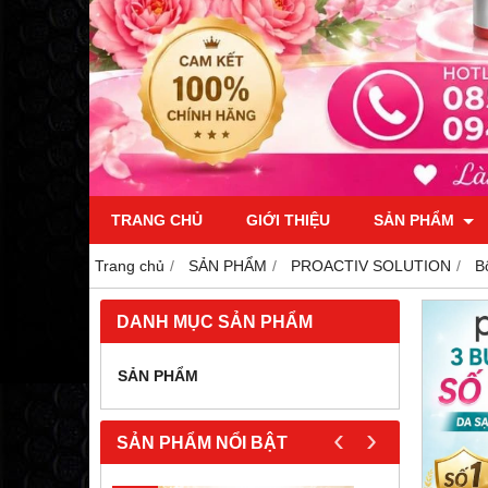
TRANG CHỦ
GIỚI THIỆU
SẢN PHẨM
Trang chủ
SẢN PHẨM
PROACTIV SOLUTION
B
DANH MỤC SẢN PHẨM
SẢN PHẨM
‹
›
SẢN PHẨM NỔI BẬT