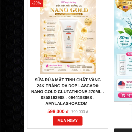
-25%
-31%
ÉN) DƯỠNG
SỮA RỬA MẶT TINH CHẤT VÀNG
TINH
OP LASCAD
24K TRẮNG DA DOP LASCAD®
LA
O GOLD
NANO GOLD GLUTATHIONE 270ML -
GLUTATH
58193968 -
0858193968 - 0944193968 -
0858
-
AMYLALASHOP.COM -
1,2
599,000 đ
000 đ
799,000 đ
MUA NGAY