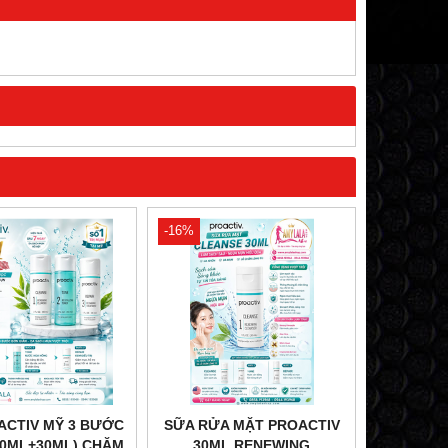
-16%
ACTIV MỸ 3 BƯỚC
SỮA RỬA MẶT PROACTIV
60ML+30ML) CHĂM
30ML RENEWING