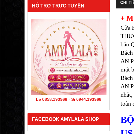
CHI TI
HỖ TRỢ TRỰC TUYẾN
+ M
Cửa 
THƯƠ
bảo Q
Bách
AN PH
mặt b
Bách
AN P
nhất,
Lẻ 0858.193968 - Sỉ 0944.193968
toàn 
BỘ
FACEBOOK AMYLALA SHOP
USA