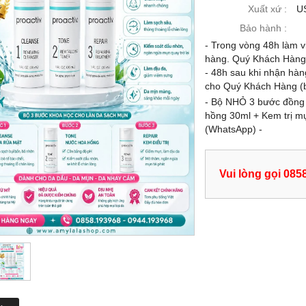
-21%
Xuất xứ :
U
Bảo hành :
- Trong vòng 48h làm vi
hàng. Quý Khách Hàng c
- 48h sau khi nhận hàn
cho Quý Khách Hàng (b
- Bộ NHỎ 3 bước đồng 
hồng 30ml + Kem trị mụ
(WhatsApp) -
Vui lòng gọi 085
 CHẤT VÀNG 24K DOP
KEM MẶT (120G) HẠT VÀNG 24K
SCAD® NANO GOLD
DOP LASCAD® NANO GOLD
IONE 9IN1 SERUM 39ML -
GLUTATHIONE 9IN1 SIÊU TRẮNG
.193968 - 0944.193968
CAO CẤP - 0858193968 - 094419396
-
99,000 đ
1,899,000 đ
1,499,000 đ
1,899,000 đ
MUA NGAY
MUA NGAY