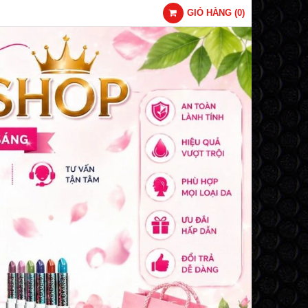
GIỎ HÀNG
(
0
)