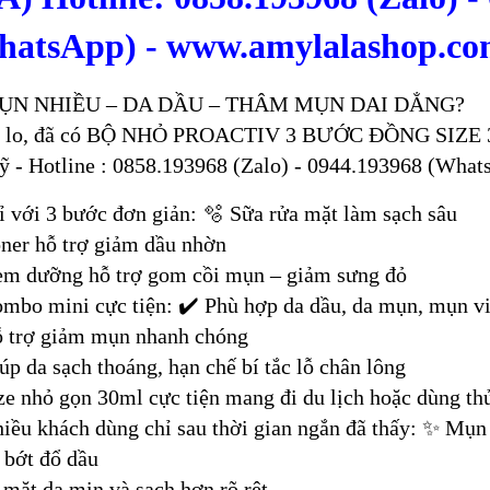
hatsApp) - www.amylalashop.co
ỤN NHIỀU – DA DẦU – THÂM MỤN DAI DẲNG?
 lo, đã có BỘ NHỎ PROACTIV 3 BƯỚC ĐỒNG SIZE 30ML
ỹ - Hotline : 0858.193968 (Zalo) - 0944.193968 (What
 với 3 bước đơn giản: 🫧 Sữa rửa mặt làm sạch sâu
ner hỗ trợ giảm dầu nhờn
em dưỡng hỗ trợ gom cồi mụn – giảm sưng đỏ
mbo mini cực tiện: ✔️ Phù hợp da dầu, da mụn, mụn v
ỗ trợ giảm mụn nhanh chóng
úp da sạch thoáng, hạn chế bí tắc lỗ chân lông
ze nhỏ gọn 30ml cực tiện mang đi du lịch hoặc dùng thử
iều khách dùng chỉ sau thời gian ngắn đã thấy: ✨ Mụ
bớt đổ dầu
mặt da mịn và sạch hơn rõ rệt