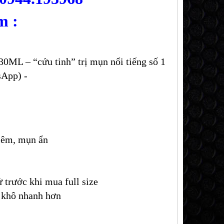
m :
 – “cứu tinh” trị mụn nổi tiếng số 1
sApp) -
iêm, mụn ẩn
 trước khi mua full size
n khô nhanh hơn