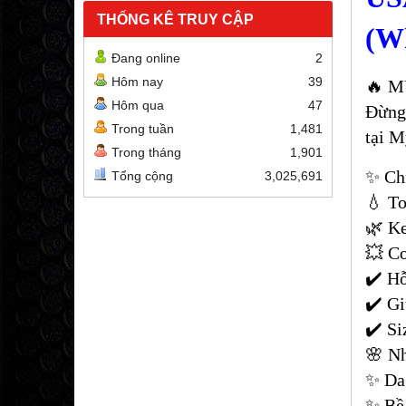
THỐNG KÊ TRUY CẬP
(W
Đang online
2
Hôm nay
39
🔥 M
Hôm qua
47
Đừng
Trong tuần
1,481
tại M
Trong tháng
1,901
✨ Chỉ
Tổng cộng
3,025,691
💧 To
🌿 K
💥 Co
✔️ H
✔️ Gi
✔️ Si
🌸 Nh
✨ Da 
✨ Bề 