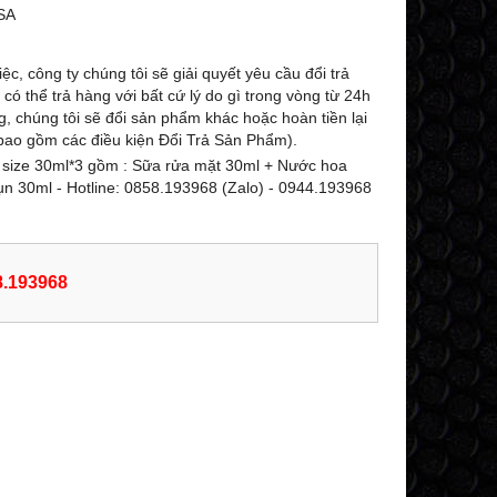
-27%
-25%
SA
ệc, công ty chúng tôi sẽ giải quyết yêu cầu đổi trả
ó thể trả hàng với bất cứ lý do gì trong vòng từ 24h
g, chúng tôi sẽ đổi sản phẩm khác hoặc hoàn tiền lại
ao gồm các điều kiện Đổi Trả Sản Phẩm).
size 30ml*3 gồm : Sữa rửa mặt 30ml + Nước hoa
n 30ml - Hotline: 0858.193968 (Zalo) - 0944.193968
8.193968
KEM (LOTION DẠNG NÉN) DƯỠNG
SỮA RỬA MẶT TIN
TRẮNG TOÀN THÂN DOP LASCAD
24K TRẮNG DA D
ULTRA WHITE NANO GOLD
NANO GOLD GLUTATH
8
GLUTATHIONE 180G - 0858193968 -
0858193968 - 09
0944193968 -
AMYLALASHOP
529,000 đ
599,000 đ
729,000 đ
7
MUA NGAY
MUA NG