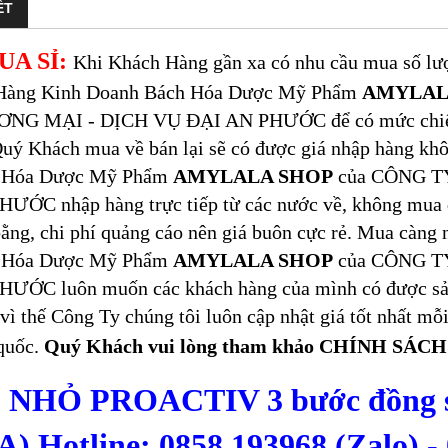
ẾT
UA SỈ:
Khi Khách Hàng gần xa có nhu cầu mua số lượn
Hàng Kinh Doanh Bách Hóa Dược Mỹ Phẩm
AMYLAL
NG MẠI - DỊCH VỤ ĐẠI AN PHƯỚC để có mức chiết kh
uý Khách mua về bán lại sẽ có được giá nhập hàng kh
 Hóa Dược Mỹ Phẩm
AMYLALA SHOP
của CÔNG T
ƯỚC nhập hàng trực tiếp từ các nước về, không mua 
ằng, chi phí quảng cáo nên giá buôn cực rẻ. Mua càng
 Hóa Dược Mỹ Phẩm
AMYLALA SHOP
của CÔNG T
HƯỚC luôn muốn các khách hàng của mình có được sản
 vì thế Công Ty chúng tôi luôn cập nhật giá tốt nhất 
quốc.
Quý Khách vui lòng tham khảo CHÍNH SÁ
 NHỎ PROACTIV 3 bước đồng si
) Hotline: 0858.193968 (Zalo) -