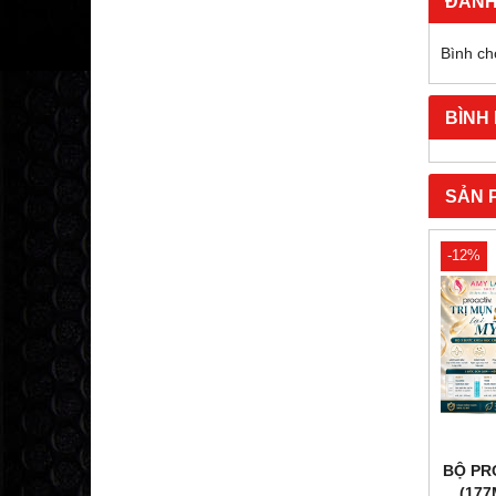
ĐÁNH
Bình ch
BÌNH
SẢN 
-12%
BỘ PR
(17