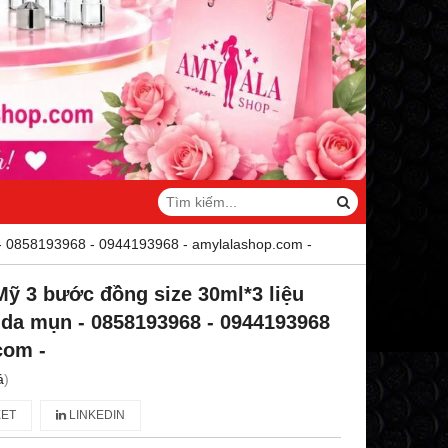
- 0858193968 - 0944193968 - amylalashop.com -
 3 bước đồng size 30ml*3 liệu
 da mụn - 0858193968 - 0944193968
com -
á
)
ET
LINKEDIN