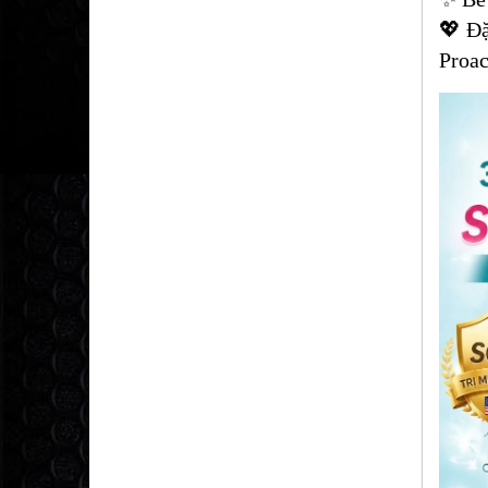
💖 Đặ
Proac