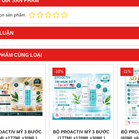
 GIÁ SẢN PHẨM
ọn sản phẩm:
 LUẬN
PHẨM CÙNG LOẠI
-10%
-11%
OACTIV MỸ 3 BƯỚC
BỘ PROACTIV MỸ 3 BƯỚC
BỘ PRO
7ML+177ML+30ML)
(177ML+120ML+30ML)
(60ML+