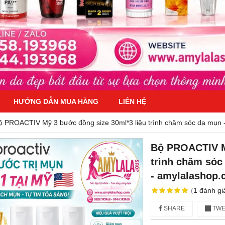
HƯỚNG DẪN MUA HÀNG
LIÊN HỆ
ộ PROACTIV Mỹ 3 bước đồng size 30ml*3 liệu trình chăm sóc da mụn 
Bộ PROACTIV Mỹ
trình chăm sóc
- amylalashop.
(
1
đánh gi
SHARE
TWE